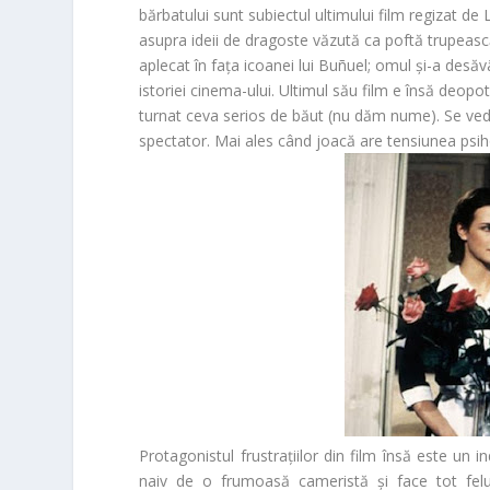
bărbatului sunt subiectul ultimului film regizat de
asupra ideii de dragoste văzută ca poftă trupeasc
aplecat în fața icoanei lui Buñuel; omul și-a desăvâr
istoriei cinema-ului. Ultimul său film e însă deopo
turnat ceva serios de băut (nu dăm nume). Se vede
spectator. Mai ales când joacă are tensiunea psih
Protagonistul frustrațiilor din film însă este un
naiv de o frumoasă cameristă și face tot felu