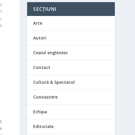
și
SECȚIUNI
n
a,
Arte
i
Autori
Ceaiul englezesc
Contact
Cultură & Spectacol
Cunoaștere
Echipa
ă
Editoriale
a