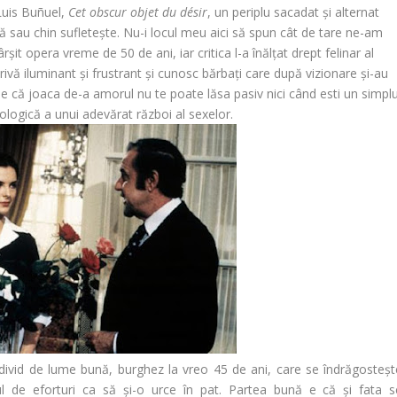
 Luis Buñuel,
Cet obscur objet du désir
, un periplu sacadat și alternat
ă sau chin sufletește. Nu-i locul meu aici să spun cât de tare ne-am
șit opera vreme de 50 de ani, iar critica l-a înălțat drept felinar al
trivă iluminant și frustrant și cunosc bărbați care după vizionare și-au
 că joaca de-a amorul nu te poate lăsa pasiv nici când esti un simpl
ologică a unui adevărat război al sexelor.
 individ de lume bună, burghez la vreo 45 de ani, care se îndrăgosteșt
l de eforturi ca să și-o urce în pat. Partea bună e că și fata s