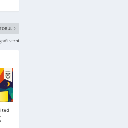
TORUL
rafii vechi
ited
,
a