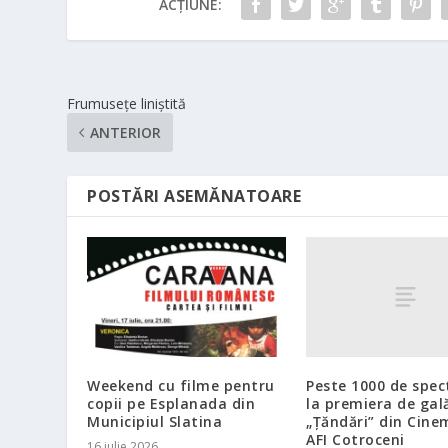
ACȚIUNE:
Frumusețe liniștită
ANTERIOR
POSTĂRI ASEMĂNATOARE
Peste 1000 de spec
Weekend cu filme pentru
la premiera de gal
copii pe Esplanada din
„Țăndări” din Cine
Municipiul Slatina
AFI Cotroceni
16 iulie 2026