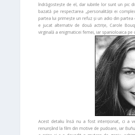
îndrăgostește de el, dar iubirile lor sunt un pic di
bazată pe respectarea „personalității ei complexe
partea lui primește un refuz și un adio din partea 
e jucat alternativ de două actrițe, Carole Bou
virginală a enigmaticei femei, iar spanioloaica pe
Acest detaliu însă nu a fost intenționat, ci a v
renunțând la film din motive de pudoare, iar Buñu