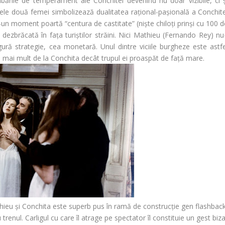
bările de temperament ale Conchitei devenind nu doar vizibile, ci ș
 Cele două femei simbolizează dualitatea rațional-pașională a Conchite
tr-un moment poartă “centura de castitate” (niște chiloți prinși cu 100 
dezbrăcată în fața turiștilor străini. Nici Mathieu (
Fernando Rey
) nu
ră strategie, cea monetară. Unul dintre viciile burgheze este astfe
 mai mult de la Conchita decât trupul ei proaspăt de față mare.
thieu și Conchita este superb pus în ramă de construcție gen flashback
 trenul. Carligul cu care îl atrage pe spectator îl constituie un gest biz