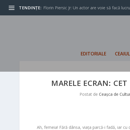
TENDINȚE:
Florin Piersic Jr: Un actor are voie să facă lucrur
EDITORIALE
CEAIU
MARELE ECRAN: CET 
Postat de
Ceașca de Cultu
Ah, femeia! Fără dânsa, viața parcă-i fadă, iar cu d