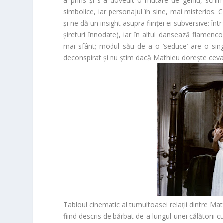
a prins și s-a dovedit o mutare de geniu, schim
simbolice, iar personajul în sine, mai misterios.
și ne dă un insight asupra ființei ei subversive: în
șireturi înnodate), iar în altul dansează flamenco 
mai sfânt; modul său de a o ‘seduce’ are o singu
deconspirat și nu știm dacă Mathieu dorește ceva
Tabloul cinematic al tumultoasei relații dintre Ma
fiind descris de bărbat de-a lungul unei călătorii cu