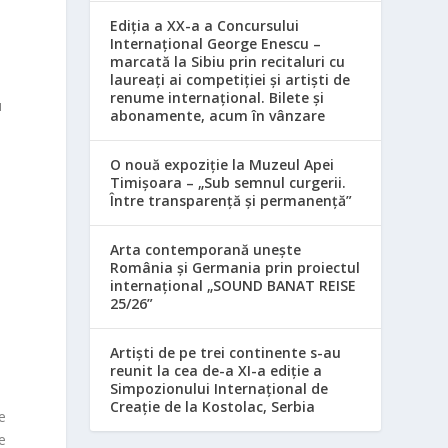
Ediția a XX-a a Concursului
Internațional George Enescu –
marcată la Sibiu prin recitaluri cu
laureați ai competiției și artiști de
renume internațional. Bilete și
u
abonamente, acum în vânzare
O nouă expoziție la Muzeul Apei
Timișoara – „Sub semnul curgerii.
Între transparență și permanență”
Arta contemporană unește
România și Germania prin proiectul
internațional „SOUND BANAT REISE
25/26”
Artiști de pe trei continente s-au
reunit la cea de-a XI-a ediție a
Simpozionului Internațional de
Creație de la Kostolac, Serbia
e
e