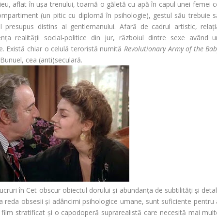
, aflat în ușa trenului, toarnă o găletă cu apă în capul unei femei c
partiment (un pitic cu diplomă în psihologie), gestul său trebuie s
l presupus distins al gentlemanului. Afară de cadrul artistic, relați
a realității social-politice din jur, războiul dintre sexe având u
. Există chiar o celulă teroristă numită
Revolutionary Army of the Bab
 Bunuel, cea (anti)seculară.
uri în Cet obscur obiectul dorului și abundanța de subtilități și detal
 a reda obsesii și adâncimi psihologice umane, sunt suficiente pentru 
n film stratificat și o capodoperă suprarealistă care necesită mai mul