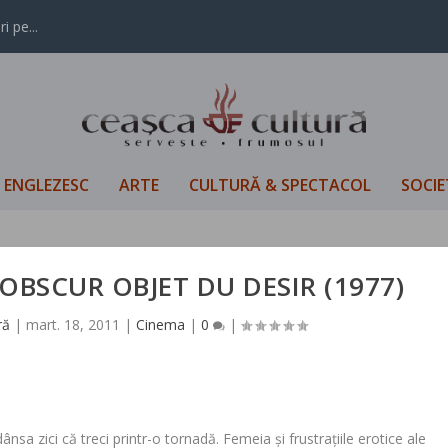
i pe...
L ENGLEZESC
ARTE
CULTURĂ & SPECTACOL
SOCIE
OBSCUR OBJET DU DESIR (1977)
ră
|
mart. 18, 2011
|
Cinema
|
0
|
ânsa zici că treci printr-o tornadă. Femeia și frustrațiile erotice ale