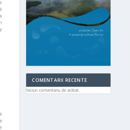
e
ă
a
n
y
COMENTARII RECENTE
Niciun comentariu de arătat.
ii
a
te