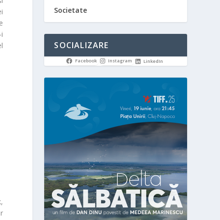
i
Societate
i
de
-i
SOCIALIZARE
l
Facebook
Instagram
LinkedIn
,
ar