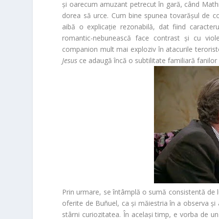
și oarecum amuzant petrecut în gară, când Mathieu
dorea să urce. Cum bine spunea tovarășul de com
aibă o explicație rezonabilă, dat fiind caracteru
romantic-nebunească face contrast și cu violenț
companion mult mai exploziv în atacurile teroriste
Jesus
ce adaugă încă o subtilitate familiară fanilor
Prin urmare, se întâmplă o sumă consistentă de lucr
oferite de Buñuel, ca și măiestria în a observa și
stârni curiozitatea. În același timp, e vorba de u