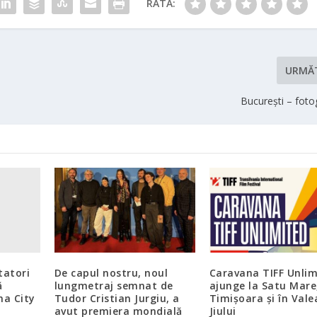
RATĂ:
URMĂ
București – fotog
tatori
De capul nostru, noul
Caravana TIFF Unlim
ă
lungmetraj semnat de
ajunge la Satu Mare
ma City
Tudor Cristian Jurgiu, a
Timișoara și în Vale
avut premiera mondială
Jiului