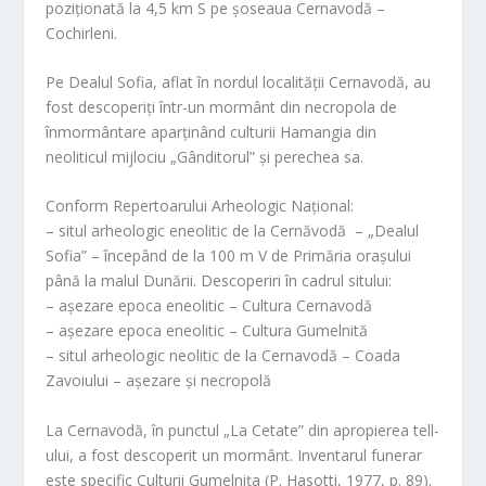
poziționată la 4,5 km S pe șoseaua Cernavodă –
Cochirleni.
Pe Dealul Sofia, aflat în nordul localității Cernavodă, au
fost descoperiți într-un mormânt din necropola de
înmormântare aparținând culturii Hamangia din
neoliticul mijlociu „Gânditorul” și perechea sa.
Conform Repertoarului Arheologic Național:
– situl arheologic eneolitic de la Cernăvodă – „Dealul
Sofia” – începând de la 100 m V de Primăria orașului
până la malul Dunării. Descoperiri în cadrul sitului:
– așezare epoca eneolitic – Cultura Cernavodă
– așezare epoca eneolitic – Cultura Gumelnită
– situl arheologic neolitic de la Cernavodă – Coada
Zavoiului – așezare și necropolă
La Cernavodă, în punctul „La Cetate” din apropierea tell-
ului, a fost descoperit un mormânt. Inventarul funerar
este specific Culturii Gumelnița (P. Hasotti, 1977, p. 89).