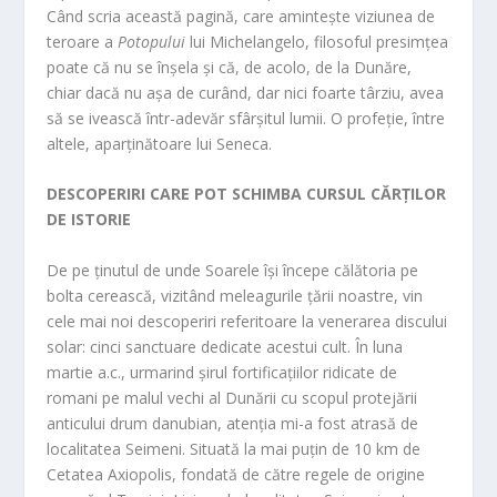
Când scria această pagină, care amintește viziunea de
teroare a
Potopului
lui Michelangelo, filosoful presimțea
poate că nu se înșela și că, de acolo, de la Dunăre,
chiar dacă nu așa de curând, dar nici foarte târziu, avea
să se ivească într-adevăr sfârșitul lumii. O profeție, între
altele, aparținătoare lui Seneca.
DESCOPERIRI CARE POT SCHIMBA CURSUL CĂRȚILOR
DE ISTORIE
De pe ținutul de unde Soarele își începe călătoria pe
bolta cerească, vizitând meleagurile țării noastre, vin
cele mai noi descoperiri referitoare la venerarea discului
solar: cinci sanctuare dedicate acestui cult. În luna
martie a.c., urmarind șirul fortificațiilor ridicate de
romani pe malul vechi al Dunării cu scopul protejării
anticului drum danubian, atenția mi-a fost atrasă de
localitatea Seimeni. Situată la mai puțin de 10 km de
Cetatea Axiopolis, fondată de către regele de origine