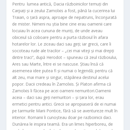
Pentru lumea antică, Dacia războinicilor temuți din
Carpați și a zeului Zamolxis a fost, până la cucerirea lui
Traian, o țară aspra, aproape de nepatruns, înconjurată
de mister. Nimeni nu știa bine cine erau oamenii care
locuiau în acea cununa de munți, de unde aveau
obiceiul să coboare pentru a purta războiul în afara
hotarelor lor. Le ziceau daci sau geți; iar grecii, care îi
socoteau rude ale tracilor – „cei mai viteji și mai drepți
dintre traci”, după Herodot – spuneau că zeul războiului,
Ares sau Marte, între ei se nascuse. Știau însă că
asemenea idee putea fi și numai o legendă; pentru că
alt zeu, mai mare și singur, stăpânea destinul acelui
popor. Dacii credeau în Zamolxis. Și Platon afirma că
Zamolxis îi făcea pe acei oameni nemuritori.Oamenii
aceia – daci sau geți nemuritori – și țara lor, erau
ermetici pentru antici. Grecii se apropiaseră de ei numai
pe tarmurile Marii Pontice, fără să se aventureze mult în
interior. Romanii îi cunoșteau doar pe razboinicii daci.
Dunărea le inspira teamă. Era un limes hiperboreu, de