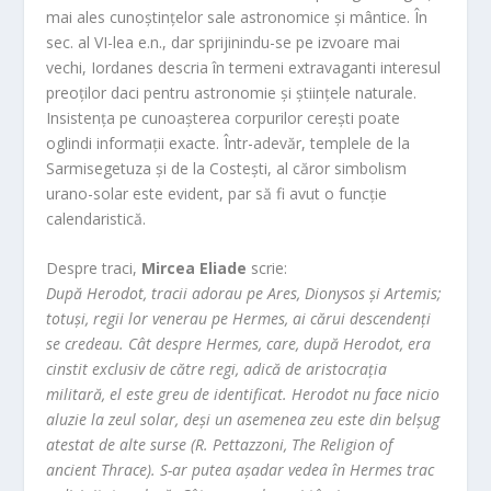
mai ales cunoștințelor sale astronomice și mântice. În
sec. al VI-lea e.n., dar sprijinindu-se pe izvoare mai
vechi, Iordanes descria în termeni extravaganti interesul
preoților daci pentru astronomie și științele naturale.
Insistența pe cunoașterea corpurilor cerești poate
oglindi informații exacte. Într-adevăr, templele de la
Sarmisegetuza și de la Costești, al căror simbolism
urano-solar este evident, par să fi avut o funcție
calendaristică.
Despre traci,
Mircea Eliade
scrie:
După Herodot, tracii adorau pe Ares, Dionysos și Artemis;
totuși, regii lor venerau pe Hermes, ai cărui descendenți
se credeau. Cât despre Hermes, care, după Herodot, era
cinstit exclusiv de către regi, adică de aristocrația
militară, el este greu de identificat. Herodot nu face nicio
aluzie la zeul solar, deși un asemenea zeu este din belșug
atestat de alte surse (R. Pettazzoni, The Religion of
ancient Thrace). S-ar putea așadar vedea în Hermes trac