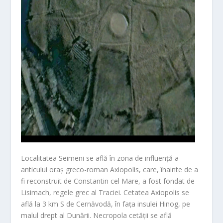
Localitatea Seimeni se află în zona de influență a
anticului oraș greco-roman Axiopolis, care, înainte de a
fi reconstruit de Constantin cel Mare, a fost fondat de
Lisimach, regele grec al Traciei. Cetatea Axiopolis se
află la 3 km S de Cernăvodă, în fața insulei Hinog, pe
malul drept al Dunării. Necropola cetății se află