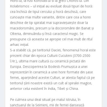
Horo-ul, la rusi Korovad-ul si la greci Choros-ul. Din
Kolabrismos – ul inițial au evoluat două tipuri de horă:
cea închisă de tipul cercului și horă deschisă, care
cunoaște mai multe variante, dintre care cea a horei
deschise de tip spiralat mai supraviețuiește doar la
macedoromâni, precum și la docoromânii din Banat și
Oltenia, diminuându-și însă caracterul magic. Se
presupune că aceasta se apropie cel mai mult de ritul
arhaic inițial.
S-a stabilit că, pe teritoriul Daciei, fenomenul horal este
prezent chiar din epoca Culturii Cucuteni (3700-2500
î.Hr.), ultima mare cultură cu ceramică pictată din
Europa. Descoperirea la Bodesti-Frumușica a unei
reprezentări în ceramică a unei hore formate din șase
femei, aparținând acestei Culturi, ar atesta faptul că pe
teritoriul țării noastre există un cult al spiralei magice,
anterior celui existent în India, Tibet și China.
Pe culmea unui deal situat pe malul Istrului, în
sanctuarul de la Seimeni, mii de femei dansează