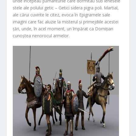
unde începeau pământurile care dormitau sub lenesele
stele ale polului getic – Getici sidera pigra poli. Martial,
ale cărui cuvinte le citez, evoca în Epigramele sale
imagini care fac aluzie la misterul și primejdiile acestei
țări, unde, în acel moment, un împărat ca Domițian
cunoștea nenorocul armelor.