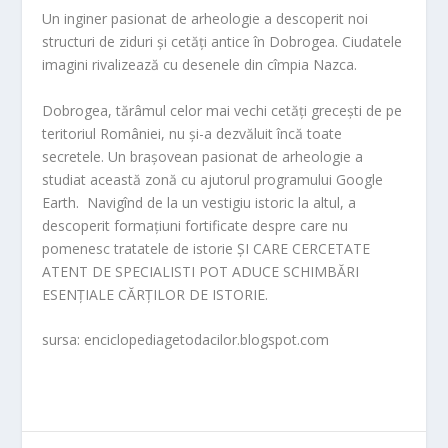
Un inginer pasionat de arheologie a descoperit noi
structuri de ziduri și cetăți antice în Dobrogea. Ciudatele
imagini rivalizează cu desenele din cîmpia Nazca.
Dobrogea, tărâmul celor mai vechi cetăți grecești de pe
teritoriul României, nu și-a dezvăluit încă toate
secretele. Un brașovean pasionat de arheologie a
studiat această zonă cu ajutorul programului Google
Earth. Navigînd de la un vestigiu istoric la altul, a
descoperit formațiuni fortificate despre care nu
pomenesc tratatele de istorie ȘI CARE CERCETATE
ATENT DE SPECIALISTI POT ADUCE SCHIMBĂRI
ESENȚIALE CĂRȚILOR DE ISTORIE.
sursa: enciclopediagetodacilor.blogspot.com