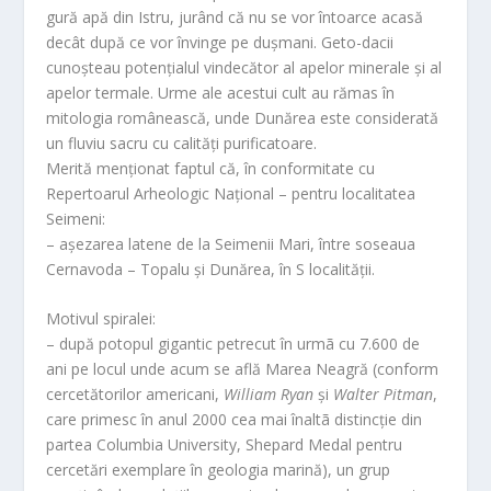
gură apă din Istru, jurând că nu se vor întoarce acasă
decât după ce vor învinge pe dușmani. Geto-dacii
cunoșteau potențialul vindecător al apelor minerale și al
apelor termale. Urme ale acestui cult au rămas în
mitologia românească, unde Dunărea este considerată
un fluviu sacru cu calități purificatoare.
Merită menționat faptul că, în conformitate cu
Repertoarul Arheologic Național – pentru localitatea
Seimeni:
– așezarea latene de la Seimenii Mari, între soseaua
Cernavoda – Topalu și Dunărea, în S localității.
Motivul spiralei:
– după potopul gigantic petrecut în urmã cu 7.600 de
ani pe locul unde acum se află Marea Neagră (conform
cercetătorilor americani,
William Ryan
și
Walter Pitman
,
care primesc în anul 2000 cea mai înaltã distincție din
partea Columbia University, Shepard Medal pentru
cercetări exemplare în geologia marină), un grup