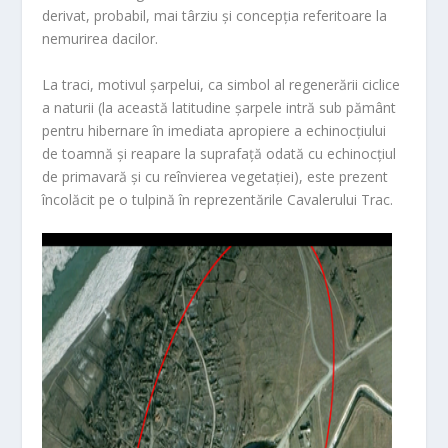
derivat, probabil, mai târziu și concepția referitoare la
nemurirea dacilor.
La traci, motivul șarpelui, ca simbol al regenerării ciclice
a naturii (la această latitudine șarpele intră sub pământ
pentru hibernare în imediata apropiere a echinocțiului
de toamnă și reapare la suprafață odată cu echinocțiul
de primavară și cu reînvierea vegetației), este prezent
încolăcit pe o tulpină în reprezentările Cavalerului Trac.