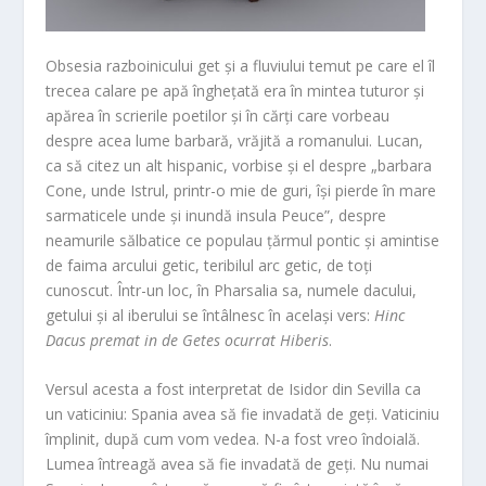
Obsesia razboinicului get și a fluviului temut pe care el îl
trecea calare pe apă înghețată era în mintea tuturor și
apărea în scrierile poetilor și în cărți care vorbeau
despre acea lume barbară, vrăjită a romanului. Lucan,
ca să citez un alt hispanic, vorbise și el despre „barbara
Cone, unde Istrul, printr-o mie de guri, își pierde în mare
sarmaticele unde și inundă insula Peuce”, despre
neamurile sălbatice ce populau țărmul pontic și amintise
de faima arcului getic, teribilul arc getic, de toți
cunoscut. Într-un loc, în Pharsalia sa, numele dacului,
getului și al iberului se întâlnesc în același vers:
Hinc
Dacus premat in de Getes ocurrat Hiberis
.
Versul acesta a fost interpretat de Isidor din Sevilla ca
un vaticiniu: Spania avea să fie invadată de geți. Vaticiniu
împlinit, după cum vom vedea. N-a fost vreo îndoială.
Lumea întreagă avea să fie invadată de geți. Nu numai