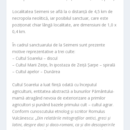
Localitatea Seimeni se află la o distanță de 4,5 km de
necropola neolitică, iar posibilul sanctuar, care este
poziționat chiar lângă localitate, are dimensiuni de 1,0 x
0,4 km.
În cadrul sanctuarului de la Seimeni sunt prezente
motive reprezentative a trei culte:
– Cultul Soarelui – discul
– Cultul Marii Zeițe, în ipostaza de Zeiță Șarpe – spirală
– Cultul apelor – Dunărea
Cultul Soarelui a luat ființă odată cu începutul
agriculturii, entitatea abstractă a bunurilor Pământului-
mamă atragând nevoia de exteriorizare a primilor
agricultori și punând bazele primului cult – cultul agrar.
Conform cunoscutului etnolog și scriitor Romulus
Vulcănescu: „
Din relatările mitografilor antici, greci și
latini, despre daci și daco-romani, ca și din descoperirile