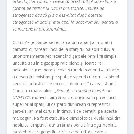
arheologilor români, reiese că acest cult al soarelui s-a
format pe teritoriul Daciei preistorice, înainte de
etnogeneza dacică și s-a dezvoltat după această
etnogeneză la daci și mai apoi la daco-români, pentru a
se menține la protoromâni
„.
Cultul Zeiței Sarpe se remarca prin apariția în spațiul
carpato-dunărean, încă de la sfârșitul paleoliticului, a
unor ornamente reprezentând șarpele prin: linii simple,
unduite sau în zigzag; spirale plane și foarte rar
helicoidale; meandre și chiar șiruri de romburi – imitație
a desenului existent pe spatele viperei cu corn – animal
veninos aducător de moarte, endemic în această arie.
Conform materialului
„Semiotica româna în vizită la
UNESCO
”, motivul spiralei își are originea în paleoliticul
superior al spațiului carpato-dunărean și reprezintă
șarpele, animal căruia, în timpuri de demult, pe aceste
meleaguri, i-a fost atribuită o simbolistică duală încă din
neoliticul timpuriu, dar a rămas pentru întregul neolitic
ca simbol al regenerării ciclice a naturii din care a