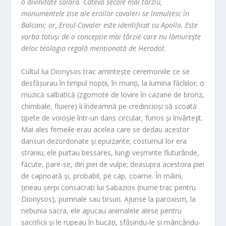
o divinitate solară. Câteva secole mai târziu,
monumentele zise ale eroilor cavaleri se înmulțesc în
Balcani; or, Eroul-Cavaler este identificat cu Apollo. Este
vorba totuși de o concepție mai târzie care nu lămurește
deloc teologia regală menționată de Herodot
.
Cultul lui Dionysos trac amintește ceremoniile ce se
desfășurau în timpul nopții, în munți, la lumina făcliilor; o
muzică salbatică (zgomote de lovire în cazane de bronz,
chimbale, fluiere) îi îndeamnă pe credincioși să scoată
țipete de voioșie într-un dans circular, furios și învârtejit.
Mai ales femeile erau acelea care se dedau acestor
dansuri dezordonate și epuizante; costumul lor era
straniu; ele purtau bessares, lungi veșminte fluturânde,
făcute, pare-se, din piei de vulpe; deasupra acestora piei
de caprioară și, probabil, pe cap, coarne. În mâini,
țineau șerpi consacrati lui Sabazios (nume trac pentru
Dionysos), pumnale sau tirsuri. Ajunse la paroxism, la
nebunia sacra, ele apucau animalele alese pentru
sacrificii și le rupeau în bucăți, sfâșindu-le și mâncându-