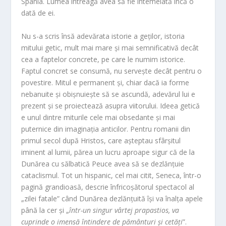
Spania. Lumea întreagă avea să fie întemeiată încă o
dată de ei.
Nu s-a scris însă adevărata istorie a geților, istoria
mitului getic, mult mai mare și mai semnificativă decât
cea a faptelor concrete, pe care le numim istorice.
Faptul concret se consumă, nu servește decât pentru o
povestire. Mitul e permanent și, chiar dacă ia forme
nebanuite și obișnuiește să se ascundă, adevărul lui e
prezent și se proiectează asupra viitorului. Ideea getică
e unul dintre miturile cele mai obsedante și mai
puternice din imaginația anticilor. Pentru romanii din
primul secol după Hristos, care așteptau sfârșitul
iminent al lumii, părea un lucru aproape sigur că de la
Dunărea cu sălbatică Peuce avea să se dezlănțuie
cataclismul. Tot un hispanic, cel mai citit, Seneca, într-o
pagină grandioasă, descrie înfricoșătorul spectacol al
„zilei fatale” când Dunărea dezlănțuită își va înalța apele
până la cer și „
într-un singur vârtej prapastios, va
cuprinde o imensă întindere de pământuri și cetăți
”.