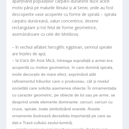
aparținând populațiilor carpato-dunarene duce acest
motiv până pe malurile Rinului și al Senei, unde au fost
descoperite vase acoperite cu forme de spirală – spirala
carpato-dunăreană, valuri concentrice, desene
rectangulare și tot felul de forme geometrice,
asemănătoare cu cele din Moldova;
– în vechiul alfabet heroglific egiptean, semnul spiralei
are înțeles de apă;
– la tracii din Asia Mică,
întreaga suprafață a armei era
acoperită cu motive geometrice, în care domină spirala,
motiv decorativ de mare efect, exprimând atât
rafinamentul triburilor care o produceau, cât și nivelul
.
societății care solicita asemenea obiecte
În ornamentația
cu caracter geometric, pe obiecte de lut sau pe arme, se
desprind unele elemente dominante: cercuri, cercuri cu
cruce, spirale, toate simbolizând soarele. Aceste
ornamente ilustrează deosebita importanță pe care au
;
dat-o Tracii cultului zeului-lumină