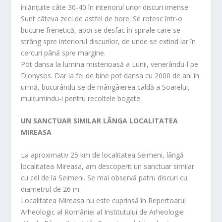
înlănțuite câte 30-40 în interiorul unor discuri imense.
Sunt câteva zeci de astfel de hore. Se rotesc într-o
bucurie frenetică, apoi se desfac în spirale care se
strâng spre interiorul discurilor, de unde se extind iar în
cercuri până spre margine.
Pot dansa la lumina misterioasă a Lunii, venerându-l pe
Dionysos. Dar la fel de bine pot dansa cu 2000 de ani în
urmă, bucurându-se de mângâierea caldă a Soarelui,
mulțumindu-i pentru recoltele bogate.
UN SANCTUAR SIMILAR LÂNGA LOCALITATEA
MIREASA
La aproximativ 25 km de localitatea Seimeni, lângă
localitatea Mireasa, am descoperit un sanctuar similar
cu cel de la Seimeni. Se mai observă patru discuri cu
diametrul de 26 m.
Localitatea Mireasa nu este cuprinsă în Repertoarul
Arheologic al României al Institutului de Arheologie