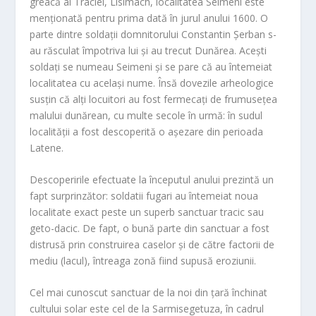
greacă al Traciei, Lisimach, localitatea Seimeni este
menționată pentru prima dată în jurul anului 1600. O
parte dintre soldații domnitorului Constantin Șerban s-
au răsculat împotriva lui și au trecut Dunărea. Acești
soldați se numeau Seimeni și se pare că au întemeiat
localitatea cu același nume. Însă dovezile arheologice
susțin că alți locuitori au fost fermecați de frumusețea
malului dunărean, cu multe secole în urmă: în sudul
localității a fost descoperită o așezare din perioada
Latene.
Descoperirile efectuate la începutul anului prezintă un
fapt surprinzător: soldatii fugari au întemeiat noua
localitate exact peste un superb sanctuar tracic sau
geto-dacic. De fapt, o bună parte din sanctuar a fost
distrusă prin construirea caselor și de către factorii de
mediu (lacul), întreaga zonă fiind supusă eroziunii.
Cel mai cunoscut sanctuar de la noi din țară închinat
cultului solar este cel de la Sarmisegetuza, în cadrul