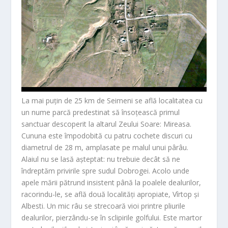
La mai puțin de 25 km de Seimeni se află localitatea cu
un nume parcă predestinat să însoțească primul
sanctuar descoperit la altarul Zeului Soare: Mireasa.
Cununa este împodobită cu patru cochete discuri cu
diametrul de 28 m, amplasate pe malul unui pârâu.
Alaiul nu se lasă așteptat: nu trebuie decât să ne
îndreptăm privirile spre sudul Dobrogei. Acolo unde
apele mării pătrund insistent până la poalele dealurilor,
racorindu-le, se află două localități apropiate, Vîrtop și
Albesti. Un mic râu se strecoară vioi printre pliurile
dealurilor, pierzându-se în sclipirile golfului. Este martor