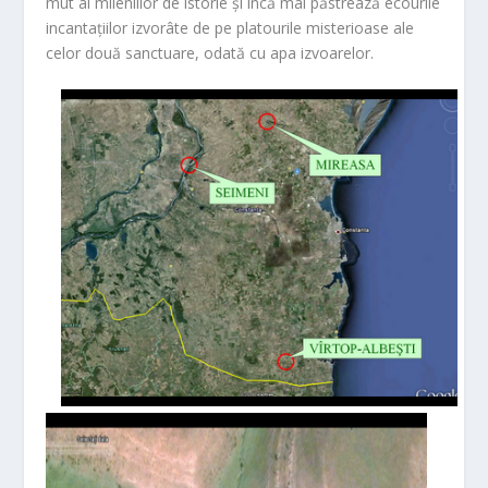
mut al mileniilor de istorie și încă mai păstrează ecourile
incantațiilor izvorâte de pe platourile misterioase ale
celor două sanctuare, odată cu apa izvoarelor.