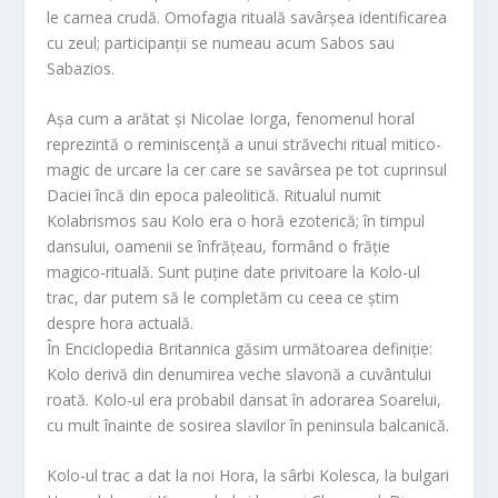
le carnea crudă. Omofagia rituală savârșea identificarea
cu zeul; participanții se numeau acum Sabos sau
Sabazios.
Așa cum a arătat și Nicolae Iorga, fenomenul horal
reprezintă o reminiscență a unui străvechi ritual mitico-
magic de urcare la cer care se savârsea pe tot cuprinsul
Daciei încă din epoca paleolitică. Ritualul numit
Kolabrismos sau Kolo era o horă ezoterică; în timpul
dansului, oamenii se înfrățeau, formând o frăție
magico-rituală. Sunt puține date privitoare la Kolo-ul
trac, dar putem să le completăm cu ceea ce știm
despre hora actuală.
În Enciclopedia Britannica găsim următoarea definiție:
Kolo derivă din denumirea veche slavonă a cuvântului
roată. Kolo-ul era probabil dansat în adorarea Soarelui,
cu mult înainte de sosirea slavilor în peninsula balcanică.
Kolo-ul trac a dat la noi Hora, la sârbi Kolesca, la bulgari