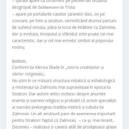
– spirala apare ca ornament pe piesele din tezaurul
dezgropat de
la Troia;
Schliemann
– apare pe portalurile caselor țăranilor daci, ori pe
covoare, pe fote și țesături, semnificând drumul parcurs
de sufletul omului, pâna la locul de întâlnire cu Zamolxe,
dar și evoluția, începutul și sfârsitul; este poate cel mai
caracteristic, dar și cel mai ermetic simbol al poporului
nostru;
Ipoteze:
Conform lui Mircea Eliade în „
Istoria credințelor și
ideilor religioase
„:
Nu știm în ce măsură structura inițiatică și eshatologică
a misterului lui Zalmoxis mai supraviețuia în epoca lui
Strabon. Dar autorii antici vorbesc despre anumite
eramiți și oameni religioși și probabil că acești specialiști
ai sacrului prelungeau tradiția mistică a cultului lui
Zalmoxis. Un alt amănunt pare de asemenea important
pentru Strabon: faptul că Zalmoxis – ca și, mai recent,
Deceneu – realizase o carieră atât de prodigioasă grație