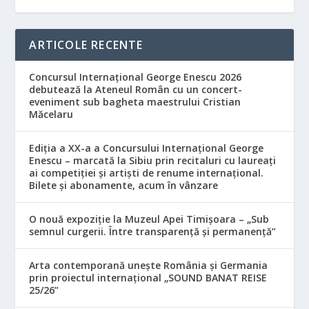
ARTICOLE RECENTE
Concursul Internațional George Enescu 2026
debutează la Ateneul Român cu un concert-
eveniment sub bagheta maestrului Cristian
Măcelaru
Ediția a XX-a a Concursului Internațional George
Enescu – marcată la Sibiu prin recitaluri cu laureați
ai competiției și artiști de renume internațional.
Bilete și abonamente, acum în vânzare
O nouă expoziție la Muzeul Apei Timișoara – „Sub
semnul curgerii. Între transparență și permanență”
Arta contemporană unește România și Germania
prin proiectul internațional „SOUND BANAT REISE
25/26”