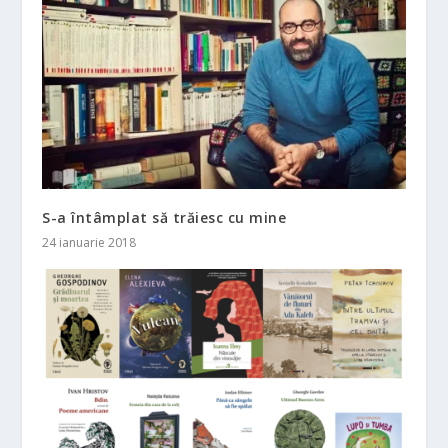
S-a întâmplat să trăiesc cu mine
24 ianuarie 2018