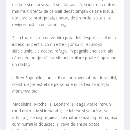
din tine și nu ai vrea să se sfârșească, și iubirea confort,
mai mult oferită de celălalt decât simțită de tine însuți,
dar care te protejează, uneori, de propriile ispite și te
revigorează ca un somn lung.
Și cu toate astea nu vorbim prea des despre astfel de te
iubesc-uri pentru că nu este ușor să îți recunoști
slăbiciunile. De aceea, refugiul în paginile unei cărți ale
cărei personaje trăiesc situații similare poate fi aproape
un răsfăț.
Jeffrey Eugenides, un scriitor controversat, dar irezistibil,
construiește astfel de personaje în cartea sa
Intriga
matrimonială
.
Madeleine, Mitchell și Leonard își leagă viețile într-un
mod distructiv și ireparabil, se iubesc și se urăsc, se
admiră și se disprețuiesc, se maturizează împreună, așa
cum numai la douăzeci și ceva de ani se poate