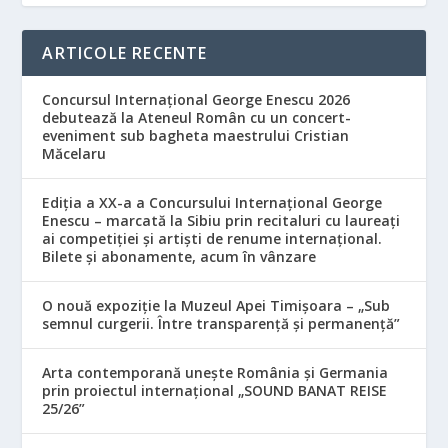
ARTICOLE RECENTE
Concursul Internațional George Enescu 2026
debutează la Ateneul Român cu un concert-
eveniment sub bagheta maestrului Cristian
Măcelaru
Ediția a XX-a a Concursului Internațional George
Enescu – marcată la Sibiu prin recitaluri cu laureați
ai competiției și artiști de renume internațional.
Bilete și abonamente, acum în vânzare
O nouă expoziție la Muzeul Apei Timișoara – „Sub
semnul curgerii. Între transparență și permanență”
Arta contemporană unește România și Germania
prin proiectul internațional „SOUND BANAT REISE
25/26”