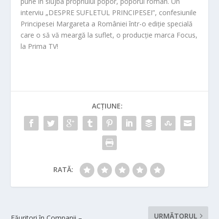
pune în slujba propriului popor, poporul român. Un
interviu „DESPRE SUFLETUL PRINCIPESEI”, confesiunile
Principesei Margareta a României într-o ediție specială
care o să vă meargă la suflet, o producție marca Focus,
la Prima TV!
ACȚIUNE:
RATĂ:
URMĂTORUL
Făuritori în Companii –