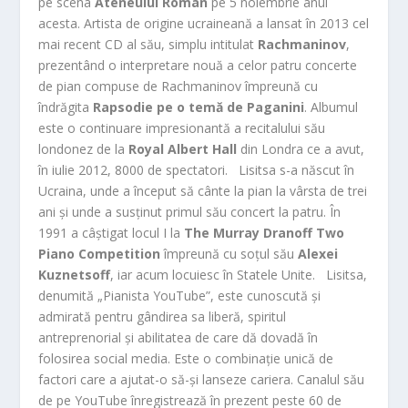
pe scena
Ateneului Român
pe 5 noiembrie anul
acesta. Artista de origine ucraineană a lansat în 2013 cel
mai recent CD al său, simplu intitulat
Rachmaninov
,
prezentând o interpretare nouă a celor patru concerte
de pian compuse de Rachmaninov împreună cu
îndrăgita
Rapsodie pe o temă de Paganini
. Albumul
este o continuare impresionantă a recitalului său
londonez de la
Royal Albert Hall
din Londra ce a avut,
în iulie 2012, 8000 de spectatori. Lisitsa s-a născut în
Ucraina, unde a început să cânte la pian la vârsta de trei
ani și unde a susținut primul său concert la patru. În
1991 a câștigat locul I la
The Murray Dranoff Two
Piano Competition
împreună cu soțul său
Alexei
Kuznetsoff
, iar acum locuiesc în Statele Unite. Lisitsa,
denumită „Pianista YouTube”, este cunoscută și
admirată pentru gândirea sa liberă, spiritul
antreprenorial și abilitatea de care dă dovadă în
folosirea social media. Este o combinație unică de
factori care a ajutat-o să-și lanseze cariera. Canalul său
de pe YouTube înregistrează în prezent peste 60 de