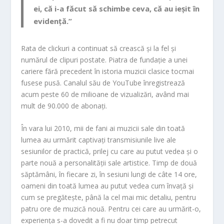
ei, că i-a făcut să schimbe ceva, că au ieșit în
evidență.”
Rata de clickuri a continuat să crească și la fel și
numărul de clipuri postate. Piatra de fundație a unei
cariere fără precedent în istoria muzicii clasice tocmai
fusese pusă. Canalul său de YouTube înregistrează
acum peste 60 de milioane de vizualizări, având mai
mult de 90.000 de abonați.
În vara lui 2010, mii de fani ai muzicii sale din toată
lumea au urmărit captivați transmisiunile live ale
sesiunilor de practică, prilej cu care au putut vedea și o
parte nouă a personalității sale artistice. Timp de două
săptămâni, în fiecare zi, în sesiuni lungi de câte 14 ore,
oameni din toată lumea au putut vedea cum învață și
cum se pregătește, până la cel mai mic detaliu, pentru
patru ore de muzică nouă. Pentru cei care au urmărit-o,
experiența s-a dovedit a fi nu doar timp petrecut