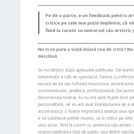
Pe de o parte, e un feedback pentru artiș
critice pe cele mai puțin împlinite, să o
fiind la curent cu universul său artistic 
Nu vi se pare o viață liniară cea de critic? Nu
deschisă.
Eu nu tânjesc după aplauzele publicului. Din punct
neluminată a sălii de spectacol. Partea cu reflectoa
bucură de ea sau înfruntă insuccesul, amărăciune
scormonitoare, analitică, perfecționistă. Din punct
fenomenului teatral. Eu nu mă simt foarte bine pe
personalitate, iar eu am avut înțelepciunea de a a
actoricească. E foarte importantă analiza unui spec
e să sublinieze părțile reușite, să le critice pe ce
unui actor, fiind la curent cu universul său artistic
responsabilitatea față de public; una dintre satisfac