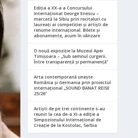
Ediția a XX-a a Concursului
Internațional George Enescu –
marcată la Sibiu prin recitaluri cu
laureați ai competiției și artiști de
renume internațional. Bilete și
abonamente, acum în vânzare
O nouă expoziție la Muzeul Apei
Timișoara – „Sub semnul curgerii.
Între transparență și permanență”
Arta contemporană unește
România și Germania prin proiectul
internațional „SOUND BANAT REISE
25/26”
Artiști de pe trei continente s-au
reunit la cea de-a XI-a ediție a
Simpozionului Internațional de
Creație de la Kostolac, Serbia