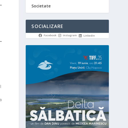
Societate
SOCIALIZARE
Facebook
Instagram
LinkedIn
l
a