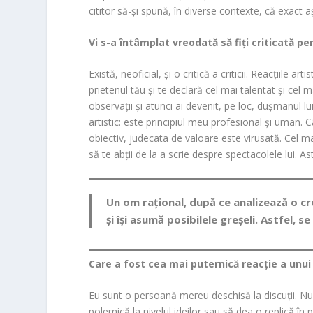
cititor să-și spună, în diverse contexte, că exact 
Vi s-a întâmplat vreodată să fiți criticată p
Există, neoficial, și o critică a criticii. Reacțiile art
prietenul tău și te declară cel mai talentat și cel ma
observații și atunci ai devenit, pe loc, dușmanul l
artistic: este principiul meu profesional și uman. C
obiectiv, judecata de valoare este virusată. Cel ma
să te abții de la a scrie despre spectacolele lui. 
Un om rațional, după ce analizează o cro
și își asumă posibilele greșeli. Astfel, s
Care a fost cea mai puternică reacție a unui 
Eu sunt o persoană mereu deschisă la discuții. Nu
polemică la nivelul ideilor sau să dea o replică în 