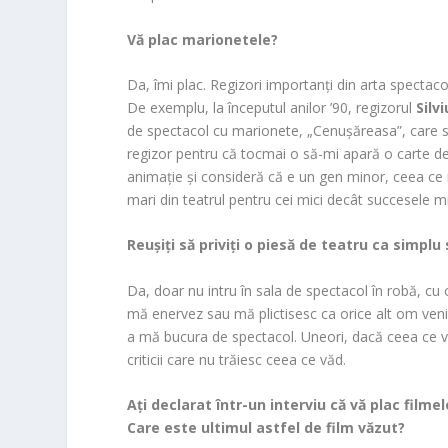
Vă plac marionetele?
Da, îmi plac. Regizori importanți din arta spectacol
De exemplu, la începutul anilor ’90, regizorul
Silv
de spectacol cu marionete, „Cenușăreasa”, care s
regizor pentru că tocmai o să-mi apară o carte des
animație și consideră că e un gen minor, ceea ce
mari din teatrul pentru cei mici decât succesele mi
Reușiți să priviți o piesă de teatru ca simplu
Da, doar nu intru în sala de spectacol în robă, cu 
mă enervez sau mă plictisesc ca orice alt om veni
a mă bucura de spectacol. Uneori, dacă ceea ce văd
criticii care nu trăiesc ceea ce văd.
Ați declarat într-un interviu că vă plac filmele
Care este ultimul astfel de film văzut?