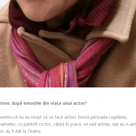
Cîntec după emoțiile din viața unui actor?
 pentru că nu au reușit să se facă actori. Există perioada copilăriei,
 mamelor, cu pantofi cu toc, cântă în joacă, se văd actrițe, dar eu n-a
, aș fi dat la Teatru.