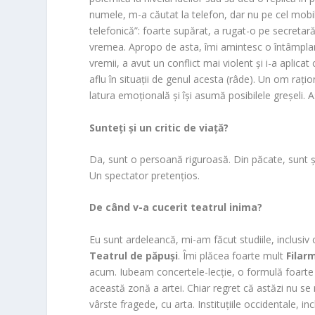
numele, m-a căutat la telefon, dar nu pe cel mobil, 
telefonică”: foarte supărat, a rugat-o pe secretar
vremea. Apropo de asta, îmi amintesc o întâmplare
vremii, a avut un conflict mai violent și i-a aplica
aflu în situații de genul acesta (râde). Un om rațio
latura emoțională și își asumă posibilele greșeli. 
Sunteți și un critic de viață?
Da, sunt o persoană riguroasă. Din păcate, sunt și 
Un spectator pretențios.
De când v-a cucerit teatrul inima?
Eu sunt ardeleancă, mi-am făcut studiile, inclusiv c
Teatrul de păpuși
. Îmi plăcea foarte mult
Filar
acum. Iubeam concertele-lecție, o formulă foarte 
această zonă a artei. Chiar regret că astăzi nu se
vârste fragede, cu arta. Instituțiile occidentale, i