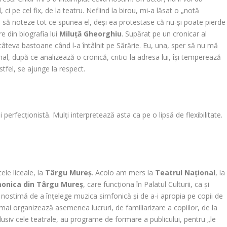
ci pe cel fix, de la teatru. Nefiind la birou, mi-a lăsat o „notă
ă să noteze tot ce spunea el, deși ea protestase că nu-și poate pierde
 din biografia lui
Miluță Gheorghiu
. Supărat pe un cronicar al
t câteva bastoane când l-a întâlnit pe Sărărie. Eu, una, sper să nu mă
nal, după ce analizează o cronică, critici la adresa lui, își temperează
Astfel, se ajunge la respect.
perfecționistă. Mulți interpretează asta ca pe o lipsă de flexibilitate.
ele liceale, la
Târgu Mureș
. Acolo am mers la
Teatrul Național
, la
monica din Târgu Mureș
, care funcționa în Palatul Culturii, ca și
nostimă de a înțelege muzica simfonică și de a-i apropia pe copii de
 mai organizează asemenea lucruri, de familiarizare a copiilor, de la
nclusiv cele teatrale, au programe de formare a publicului, pentru „le