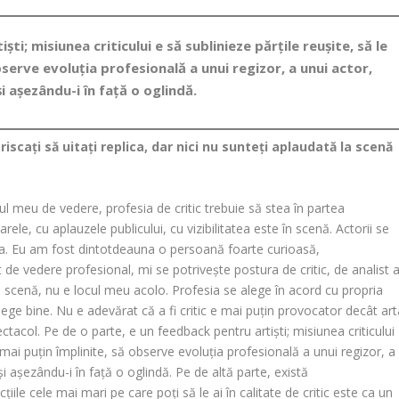
ti; misiunea criticului e să sublinieze părțile reușite, să le
bserve evoluția profesională a unui regizor, a unui actor,
și așezându-i în față o oglindă.
 riscați să uitați replica, dar nici nu sunteți aplaudată la scenă
ul meu de vedere, profesia de critic trebuie să stea în partea
rele, cu aplauzele publicului, cu vizibilitatea este în scenă. Actorii se
a. Eu am fost dintotdeauna o persoană foarte curioasă,
 de vedere profesional, mi se potrivește postura de critic, de analist a
 scenă, nu e locul meu acolo. Profesia se alege în acord cu propria
lege bine. Nu e adevărat că a fi critic e mai puțin provocator decât art
tacol. Pe de o parte, e un feedback pentru artiști; misiunea criticului
le mai puțin împlinite, să observe evoluția profesională a unui regizor, a
 și așezându-i în față o oglindă. Pe de altă parte, există
țiile cele mai mari pe care poți să le ai în calitate de critic este ca un