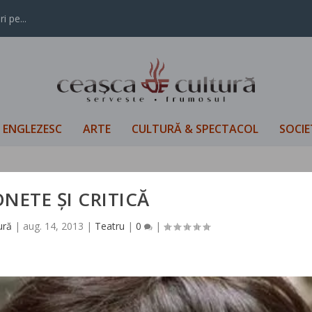
i pe...
L ENGLEZESC
ARTE
CULTURĂ & SPECTACOL
SOCIE
NETE ȘI CRITICĂ
ură
|
aug. 14, 2013
|
Teatru
|
0
|