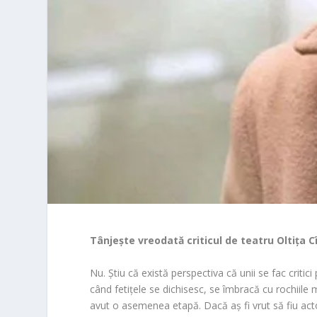
Tânjește vreodată criticul de teatru Oltița 
Nu. Știu că există perspectiva că unii se fac critici
când fetițele se dichisesc, se îmbracă cu rochiile
avut o asemenea etapă. Dacă aș fi vrut să fiu actor