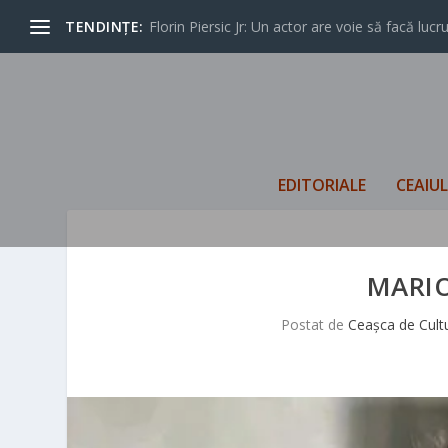
TENDINȚE:
Florin Piersic Jr: Un actor are voie să facă lucrur
EDITORIALE
CEAIU
MARIO
Postat de
Ceașca de Cult