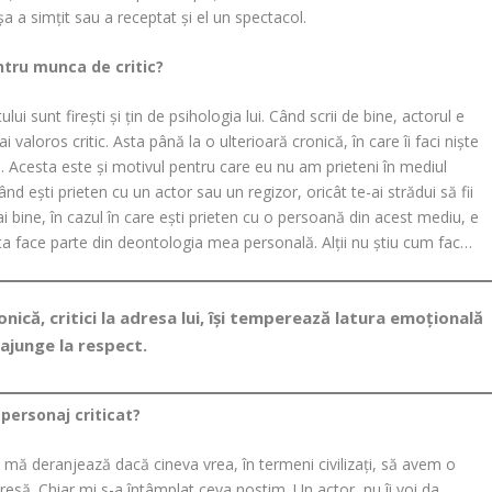
așa a simțit sau a receptat și el un spectacol.
entru munca de critic?
istului sunt firești și țin de psihologia lui. Când scrii de bine, actorul e
i valoros critic. Asta până la o ulterioară cronică, în care îi faci niște
ui. Acesta este și motivul pentru care eu nu am prieteni în mediul
ând ești prieten cu un actor sau un regizor, oricât te-ai strădui să fii
i bine, în cazul în care ești prieten cu o persoană din acest mediu, e
Asta face parte din deontologia mea personală. Alții nu știu cum fac…
nică, critici la adresa lui, își temperează latura emoțională
e ajunge la respect.
personaj criticat?
 mă deranjează dacă cineva vrea, în termeni civilizați, să avem o
presă. Chiar mi s-a întâmplat ceva nostim. Un actor, nu îi voi da