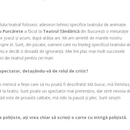
ului teatral folosesc adeseori tehnici specifice teatrului de animație.
iu Purcărete
a făcut la
Teatrul Țăndărică
din București o minunăție
e joacă și acum, după atâția ani. Mi-am amintit de marele nostru
pre el. Sunt, din păcate, oameni care nu înțeleg specificul teatrului d
 nu e decât o dovadă de ignoranță. Mie îmi plac mai mult succesele
ci din teatrul pentru cei mari.
 spectator, detașându-vă de rolul de critic?
o mimică a feței care să nu poată fi descifrată! Mă bucur, mă întristez
t la teatru. Sunt poate un spectator mai pretențios, dar simt nevoia d
 este de proastă calitate, mă ridic la pauză și plec. Sunt siniștri
 polițiste, ați vrea chiar să scrieți o carte cu intrigă polițistă.