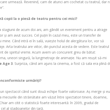
nii care urmează. Revenind, cam de atunci am cochetat cu teatrul, dar n
are”.
ră copii la o piesă de teatru pentru cei mici?
a stagiunii de acum doi ani, am gândit un eveniment pentru a atrage
ilor și am avut succes. Cel puțin în cazul meu, este un transfer de
și mine. Când intră ei în sală, vuiește holul de alergătura lor, vor să
je. Arta teatrului are viitor, din punctul acesta de vedere. Este teatrul
ont de spiritul vremii. Acum avem un concurent greu de bătut:
nema, uneori singură, la lungmetraje de animație. Nu am reușit să-mi
ce Age 3
. Surpriza, când am ajuns la cinema, a fost că sala era plină d
nonconformiste urmăriți?
la un spectacol când sunt două echipe foarte valoroase. Aș merge și e
a meciurile din străinătate am văzut între spectatori tinere, doamne,
 Chiar am citit o statistică foarte interesantă: în 2009, gradul de
 cel al stadioanelor din țară.