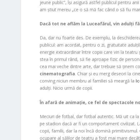
jeune public”, își asigură astfel publicul pentru a
am știut mereu „ce o să mă fac când o să fiu m
Dacă tot ne aflăm la Luceafărul, vin adulți fă
Da, dar nu foarte des. De exemplu, la deschidere
publicul: am acordat, pentru o zi, gratuitate adulț
energie extraordinar între copiii care vin la teatru 
stea în primul rând, să fie aproape fizic de persona
cea mai veche dintre arte, dar trebuie să ținem c
cinematografia
. Chiar și eu merg deseori la ci
conving niciun membru al familiei să meargă la
I
adulți. Nicio urmă de copii.
În afară de animație, ce fel de spectacole 
Meciuri de fotbal, dar fotbal autentic. Mă uit ca 
pe stadion dacă ar fi un comportament civilizat. L
copii, familii, dar la noi încă domină primitivismul.
ocupare al sălilor de teatru a fost mai mare decât