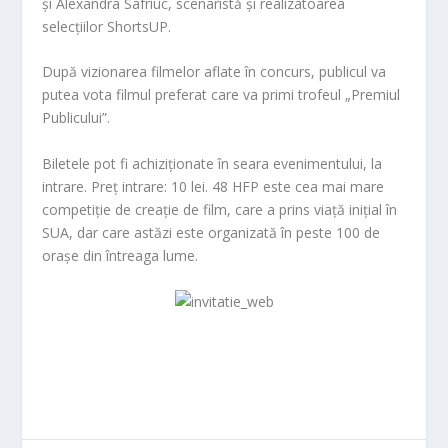
și Alexandra Safriuc, scenaristă și realizatoarea
selecțiilor ShortsUP.
După vizionarea filmelor aflate în concurs, publicul va
putea vota filmul preferat care va primi trofeul „Premiul
Publicului”.
Biletele pot fi achiziționate în seara evenimentului, la
intrare. Preț intrare: 10 lei. 48 HFP este cea mai mare
competiție de creație de film, care a prins viață inițial în
SUA, dar care astăzi este organizată în peste 100 de
orașe din întreaga lume.