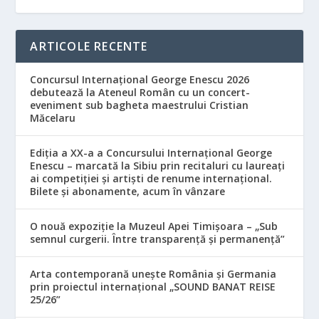
ARTICOLE RECENTE
Concursul Internațional George Enescu 2026
debutează la Ateneul Român cu un concert-
eveniment sub bagheta maestrului Cristian
Măcelaru
Ediția a XX-a a Concursului Internațional George
Enescu – marcată la Sibiu prin recitaluri cu laureați
ai competiției și artiști de renume internațional.
Bilete și abonamente, acum în vânzare
O nouă expoziție la Muzeul Apei Timișoara – „Sub
semnul curgerii. Între transparență și permanență”
Arta contemporană unește România și Germania
prin proiectul internațional „SOUND BANAT REISE
25/26”