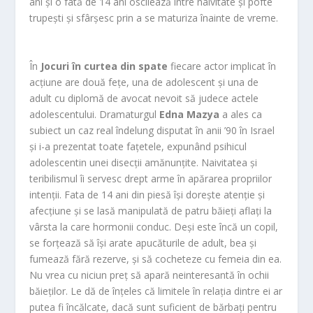
ani și o fată de 14 ani oscilează între naivitate și pofte
trupești și sfârșesc prin a se maturiza înainte de vreme.
În
Jocuri în curtea din spate
fiecare actor implicat în
acțiune are două fețe, una de adolescent și una de
adult cu diplomă de avocat nevoit să judece actele
adolescentului. Dramaturgul
Edna Mazya
a ales ca
subiect un caz real îndelung disputat în anii ’90 în Israel
și i-a prezentat toate fațetele, expunând psihicul
adolescentin unei disecții amănunțite. Naivitatea și
teribilismul îi servesc drept arme în apărarea propriilor
intenții. Fata de 14 ani din piesă își dorește atenție și
afecțiune și se lasă manipulată de patru băieți aflați la
vârsta la care hormonii conduc. Deși este încă un copil,
se forțează să își arate apucăturile de adult, bea și
fumează fără rezerve, și să cocheteze cu femeia din ea.
Nu vrea cu niciun preț să apară neinteresantă în ochii
băieților. Le dă de înțeles că limitele în relația dintre ei ar
putea fi încălcate, dacă sunt suficient de bărbați pentru