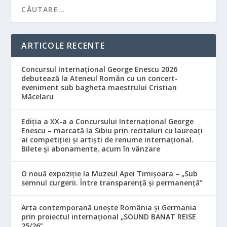
ARTICOLE RECENTE
Concursul Internațional George Enescu 2026
debutează la Ateneul Român cu un concert-
eveniment sub bagheta maestrului Cristian
Măcelaru
Ediția a XX-a a Concursului Internațional George
Enescu – marcată la Sibiu prin recitaluri cu laureați
ai competiției și artiști de renume internațional.
Bilete și abonamente, acum în vânzare
O nouă expoziție la Muzeul Apei Timișoara – „Sub
semnul curgerii. Între transparență și permanență”
Arta contemporană unește România și Germania
prin proiectul internațional „SOUND BANAT REISE
25/26”