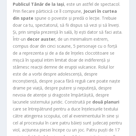
Publicul Tânăr de la Iași
, este un astfel de spectacol.
Prin fiecare părticică ce îl compune,
Jocuri în curtea
din spate
spune o poveste și predă o lecție. Trebuie
doar ca tu, spectatorul, să fii dispus să vezi și să înveți.
Și, prin simpla prezență în sală, îți ești dator să faci asta.
Într-un
decor auster
, de un minimalism extrem,
compus doar din cinci scaune, 5 personaje cu o forță
de a reprezenta și de a da de înțeles clocotitoare se
mișcă în spațiul intim limitat doar de indiferență și
stârnesc reacții demne de erupții vulcanice. Rolul lor
este de a vorbi despre adolescență, despre
inconștiență, despre joaca fără reguli care poate naște
drame pe viață, despre putere și neputință, despre
nevoia de atenție și dragoste împărtășită, despre
lacunele sistemului juridic. Construită pe
două planuri
care se întrepătrund pentru a duce înțelesurile textului
către atingerea scopului, cel al evenimentului în sine și
cel al procesului în care patru băieți sunt judecați pentru
viol, acțiunea piesei începe cu un joc. Patru puști de 17