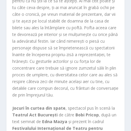
pentru că nu știi la ce să te aștepți. Ai mai citit poate și
tu câte ceva despre, ți-ai mai aruncat în grabă ochii pe
câte o cronică, pe vreun material de prezentare, dar vii
și te așezi pe locul stabilit de doamna de la casa de
bilete sau ales la întâmplare cu poftă. Pofta aceea care
te devorează pe interior și se mulțumește cu orice până
la adevăratul festin. Iar când nimerești o piesă cu
personaje dispuse să se împrietenească cu spectatorii
înainte de începerea propriu-zisă a reprezentației, te
hrănești. Cu gesturile actorilor și cu forța lor de
concentrare care trebuie să ignore zumzetul sălii în plin
proces de umplere, cu diversitatea celor care au ales să
respire câteva zeci de minute același aer cu tine, cu
detaliile care compun decorul, cu frânturi de conversație
de prin împrejurul tău.
Jocuri în curtea din spate
, spectacol pus în scenă la
Teatrul Act București
de către
Bobi Pricop
, după un
text semnat de
Edna Mazya
și prezent în cadrul
Festivalului Internațional de Teatru pentru