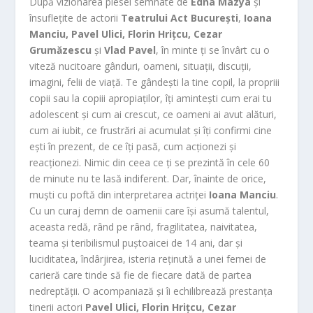
După vizionarea piesei semnate de
Edna Mazya
și
însuflețite de actorii
Teatrului Act București
,
Ioana
Manciu, Pavel Ulici, Florin Hrițcu, Cezar
Grumăzescu
și
Vlad Pavel
, în minte ți se învârt cu o
viteză nucitoare gânduri, oameni, situații, discuții,
imagini, felii de viață. Te gândești la tine copil, la propriii
copii sau la copiii apropiaților, îți amintești cum erai tu
adolescent și cum ai crescut, ce oameni ai avut alături,
cum ai iubit, ce frustrări ai acumulat și îți confirmi cine
ești în prezent, de ce îți pasă, cum acționezi și
reacționezi. Nimic din ceea ce ți se prezintă în cele 60
de minute nu te lasă indiferent. Dar, înainte de orice,
muști cu poftă din interpretarea actriței
Ioana Manciu
.
Cu un curaj demn de oamenii care își asumă talentul,
aceasta redă, rând pe rând, fragilitatea, naivitatea,
teama și teribilismul puștoaicei de 14 ani, dar și
luciditatea, îndârjirea, isteria reținută a unei femei de
carieră care tinde să fie de fiecare dată de partea
nedreptății. O acompaniază și îi echilibrează prestanța
tinerii actori
Pavel Ulici, Florin Hrițcu, Cezar