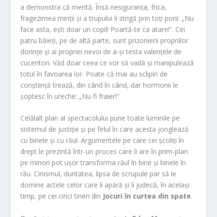
a demonstra că merită. Însă nesiguranța, frica,
fragezimea minții și a trupului îi strigă prin toți porii: „Nu
face asta, ești doar un copil! Poartă-te ca atare!”. Cei
patru băieți, pe de altă parte, sunt prizonierii propriilor
dorințe și ai propriei nevoi de a-și testa valențele de
cuceritori. Văd doar ceea ce vor să vadă și manipulează
totul în favoarea lor. Poate că mai au sclipiri de
conștiință trează, din când în când, dar hormonii le
șoptesc în ureche: „Nu fi fraier!”
Celălalt plan al spectacolului pune toate luminile pe
sistemul de justiție și pe felul în care acesta jonglează
cu binele și cu răul. Argumentele pe care cei școliți în
drept le prezintă într-un proces care îi are în prim-plan
pe minori pot ușor transforma răul în bine și binele în
rău. Cinismul, duritatea, lipsa de scrupule par să le
domine actele celor care îi apără și îi judecă, în același
timp, pe cei cinci tineri din
Jocuri în curtea din spate
.