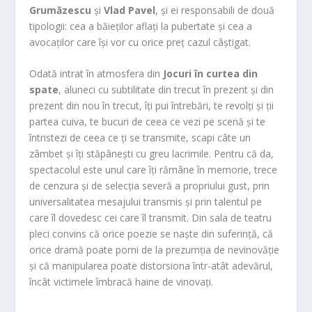
Grumăzescu
și
Vlad Pavel
, și ei responsabili de două
tipologii: cea a băieților aflați la pubertate și cea a
avocaților care își vor cu orice preț cazul câștigat.
Odată intrat în atmosfera din
Jocuri în curtea din
spate
, aluneci cu subtilitate din trecut în prezent și din
prezent din nou în trecut, îți pui întrebări, te revolți și ții
partea cuiva, te bucuri de ceea ce vezi pe scenă și te
întristezi de ceea ce ți se transmite, scapi câte un
zâmbet și îți stăpânești cu greu lacrimile. Pentru că da,
spectacolul este unul care îți rămâne în memorie, trece
de cenzura și de selecția severă a propriului gust, prin
universalitatea mesajului transmis și prin talentul pe
care îl dovedesc cei care îl transmit. Din sala de teatru
pleci convins că orice poezie se naște din suferință, că
orice dramă poate porni de la prezumția de nevinovăție
și că manipularea poate distorsiona într-atât adevărul,
încât victimele îmbracă haine de vinovați.