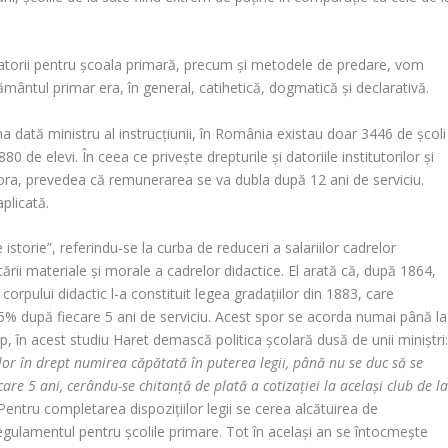
gatorii pentru școala primară, precum și metodele de predare, vom
ățământul primar era, în general, catihetică, dogmatică și declarativă.
a dată ministru al instrucțiunii, în România existau doar 3446 de școli
 de elevi. În ceea ce privește drepturile și datoriile institutorilor și
estora, prevedea că remunerarea se va dubla după 12 ani de serviciu.
 aplicată.
istorie”, referindu-se la curba de reduceri a salariilor cadrelor
tării materiale și morale a cadrelor didactice. El arată că, după 1864,
orpului didactic l-a constituit legea gradațiilor din 1883, care
15% după fiecare 5 ani de serviciu. Acest spor se acorda numai până la
mp, în acest studiu Haret demască politica școlară dusă de unii miniștri
lor în drept numirea căpătată în puterea legii, până nu se duc să se
iecare 5 ani, cerându-se chitanță de plată a cotizației la același club de l
Pentru completarea dispozițiilor legii se cerea alcătuirea de
regulamentul pentru școlile primare. Tot în același an se întocmește