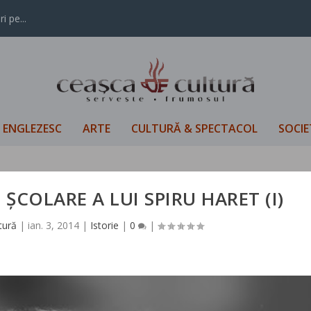
i pe...
L ENGLEZESC
ARTE
CULTURĂ & SPECTACOL
SOCIE
I ȘCOLARE A LUI SPIRU HARET (I)
tură
|
ian. 3, 2014
|
Istorie
|
0
|