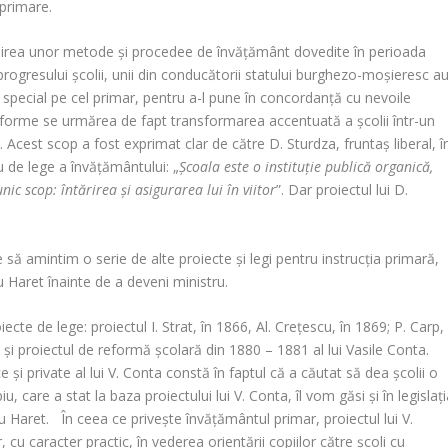
e primare.
irea unor metode și procedee de învățământ dovedite în perioada
rogresului școlii, unii din conducătorii statului burghezo-moșieresc a
 special pe cel primar, pentru a-l pune în concordanță cu nevoile
eforme se urmărea de fapt transformarea accentuată a școlii într-un
e. Acest scop a fost exprimat clar de către D. Sturdza, fruntaș liberal, î
 de lege a învățământului: „
Școala este o instituție publică organică,
ic scop: întărirea și asigurarea lui în viitor
”. Dar proiectul lui D.
e să amintim o serie de alte proiecte și legi pentru instrucția primară,
ru Haret înainte de a deveni ministru.
e de lege: proiectul I. Strat, în 1866, Al. Crețescu, în 1869; P. Carp,
6 și proiectul de reformă școlară din 1880 – 1881 al lui Vasile Conta.
e și private al lui V. Conta constă în faptul că a căutat să dea școlii o
u, care a stat la baza proiectului lui V. Conta, îl vom găsi și în legislaț
iru Haret. În ceea ce privește învățământul primar, proiectul lui V.
u caracter practic, în vederea orientării copiilor către școli cu