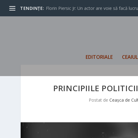
TENDINȚE:
Florin Piersic Jr: Un actor are voie să facă lucrur
EDITORIALE
CEAIU
PRINCIPIILE POLITICI
Postat de
Ceașca de Cul