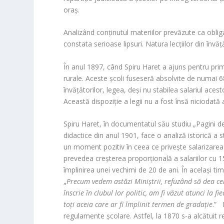
oraș.
Analizând conținutul materiilor prevăzute ca obli
constata serioase lipsuri. Natura lecțiilor din înv
În anul 1897, când Spiru Haret a ajuns pentru prim
rurale. Aceste școli fuseseră absolvite de numai 6880
învățătorilor, legea, deși nu stabilea salariul ac
Această dispoziție a legii nu a fost însă niciodată
Spiru Haret, în documentatul său studiu „Pagini de 
didactice din anul 1901, face o analiză istorică a s
un moment pozitiv în ceea ce privește salarizarea c
prevedea creșterea proporțională a salariilor cu 
împlinirea unei vechimi de 20 de ani. În același ti
„
Precum vedem astăzi Miniștrii, refuzând să dea ce
înscrie în clubul lor politic, am fi văzut atunci la f
toți aceia care ar fi împlinit termen de gradație
.” 
regulamente școlare. Astfel, la 1870 s-a alcătuit 