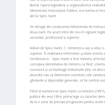
liberal. Opera legislativă și organizatorică realiza
Ministerului Instrucțiunii Publice, era numai un în
ale lui Spiru Haret.
Se retrage din conducerea Ministerului de instrucți
doua oară. De acum intră din nou în vigoare legil
secundar, profesional și superior.
Alături de Spiru Haret, C. Dimitrescu-Iași a adus 
superior. În realizarea reformelor școlare acesta a 
românească. Spiru Haret a fost ministru al învăță
concepea demnitatea de ministru ca fiind: „meritul
cunoască și să înțeleagă trebuințele țării, să des
dezvolte sau să determine curentele cele sănătoase,
gândurile și dispozițiile generale, să fie centrul u
Până la numirea lui Spiru Haret ca ministru (1897)
publice din anul 1864, prima lege cu caracter dem
de la o serie de principii progresiste pentru acele ti