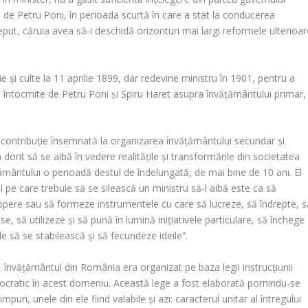
tă de Petru Poni, în perioada scurtă în care a stat la conducerea
ceput, căruia avea să-i deschidă orizonturi mai largi reformele ulterioa
e și culte la 11 aprilie 1899, dar redevine ministru în 1901, pentru a
e întocmite de Petru Poni și Spiru Haret asupra învățământului primar,
o contribuție însemnată la organizarea învățământului secundar și
dorit să se aibă în vedere realitățile și transformările din societatea
mântului o perioadă destul de îndelungată, de mai bine de 10 ani. El
 pe care trebuie să se silească un ministru să-l aibă este ca să
copere sau să formeze instrumentele cu care să lucreze, să îndrepte, s
 să utilizeze și să pună în lumină inițiativele particulare, să închege
nde să se stabilească și să fecundeze ideile”.
, învățământul din România era organizat pe baza legii instrucțiunii
ocratic în acest domeniu. Această lege a fost elaborată pornindu-se
mpuri, unele din ele fiind valabile și azi: caracterul unitar al întregului