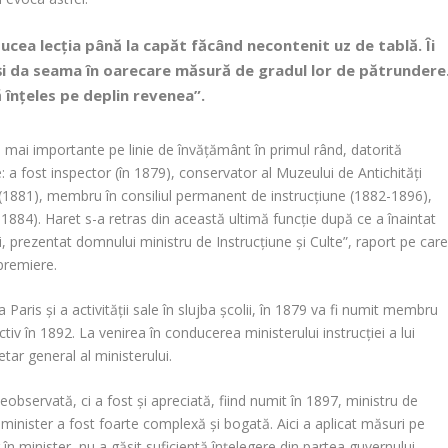
ucea lecția până la capăt făcând necontenit uz de tablă. Îi
-și da seama în oarecare măsură de gradul lor de pătrundere
ă înțeles pe deplin revenea”.
e mai importante pe linie de învățământ în primul rând, datorită
: a fost inspector (în 1879), conservator al Muzeului de Antichități
 (1881), membru în consiliul permanent de instrucțiune (1882-1896),
-1884). Haret s-a retras din această ultimă funcție după ce a înaintat
 prezentat domnului ministru de Instrucțiune și Culte”, raport pe care
 premiere.
Paris și a activității sale în slujba școlii, în 1879 va fi numit membru
în 1892. La venirea în conducerea ministerului instrucției a lui
etar general al ministerului.
observată, ci a fost și apreciată, fiind numit în 1897, ministru de
ui minister a fost foarte complexă și bogată. Aici a aplicat măsuri pe
r în minister, nu a găsit suficientă înțelegere din partea guvernului