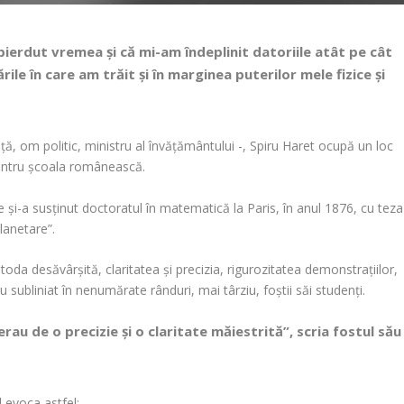
pierdut vremea și că mi-am îndeplinit datoriile atât pe cât
ile în care am trăit și în marginea puterilor mele fizice și
ță, om politic, ministru al învățământului -, Spiru Haret ocupă un loc
i pentru școala românească.
 și-a susținut doctoratul în matematică la Paris, în anul 1876, cu teza
 planetare”.
da desăvârșită, claritatea și precizia, rigurozitatea demonstrațiilor,
au subliniat în nenumărate rânduri, mai târziu, foștii săi studenți.
rau de o precizie și o claritate măiestrită”, scria fostul său
l evoca astfel: