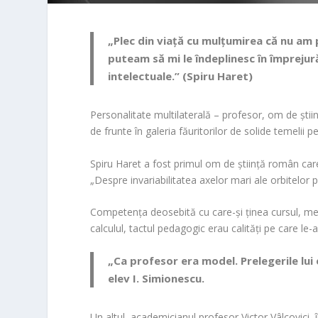
„Plec din viață cu mulțumirea că nu am 
puteam să mi le îndeplinesc în împrejurăr
intelectuale.” (Spiru Haret)
Personalitate multilaterală – profesor, om de știin
de frunte în galeria făuritorilor de solide temeli
Spiru Haret a fost primul om de știință român care
„Despre invariabilitatea axelor mari ale orbitelor
Competența deosebită cu care-și ținea cursul, meto
calculul, tactul pedagogic erau calități pe care le-
„Ca profesor era model. Prelegerile lui e
elev I. Simionescu.
Un altul, academicianul profesor Victor Vâlcovici, î