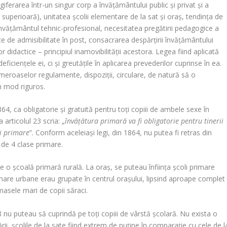
iferarea într-un singur corp a învățământului public și privat și a
i superioară), unitatea școlii elementare de la sat și oraș, tendința de
 învățământul tehnic-profesional, necesitatea pregătirii pedagogice a
ice de admisibilitate în post, consacrarea despărțirii învățământului
 didactice – principiul inamovibilității acestora. Legea fiind aplicată
ciențele ei, ci și greutățile în aplicarea prevederilor cuprinse în ea.
meroaselor regulamente, dispoziții, circulare, de natură să o
în mod riguros.
64, ca obligatorie și gratuită pentru toți copiii de ambele sexe în
 articolul 23 scria: „
învățătura primară va fi obligatorie pentru tinerii
li primare
”. Conform aceleiași legi, din 1864, nu putea fi retras din
ul de 4 clase primare.
ze o școală primară rurală. La oraș, se puteau înființa școli primare
rimare urbane erau grupate în centrul orașului, lipsind aproape complet
u masele mari de copii săraci.
8 nu puteau să cuprindă pe toți copiii de vârstă școlară. Nu exista o
 țării, școlile de la sate fiind extrem de puține în comparație cu cele de l