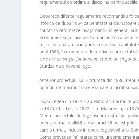
regulamentul de ordine și disciplină pentru școlil
Deoarece diferite regulamente recomandau folos
istorică de după 1864 ca perimate și dăunătoare p
căutat să reformeze învățământul în general, și în
economice și politice ale României. Prin aceste r
mijloc de apărare și întărire a orânduirii capitalist
anul 1886, în expunerea de motive la proiectul său
care are un singur fundament: statul; un singur și un
Sturdza nu a devenit lege.
Anterior proiectului lui D. Sturdza din 1886, trebui
oprindu-ne mai mult la cele la care a lucrat și Spi
După Legea din 1864 s-au elaborat mai multe proiect
în 1870; Chr. Tell, în 1872, Titu Maiorescu, în 187
Meritul proiectului de lege asupra instrucției public
orientare mai realistă și mai practică. Acest principi
care a urmat, inclusiv în opera legislativă a lui Sp
Conta prevedea înființarea cursului complementar, c