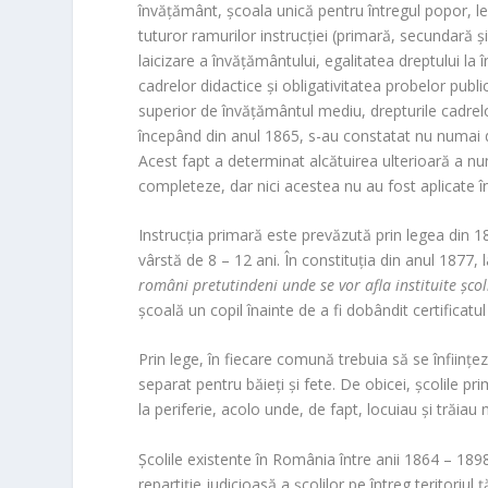
învățământ, școala unică pentru întregul popor, leg
tuturor ramurilor instrucției (primară, secundară ș
laicizare a învățământului, egalitatea dreptului la
cadrelor didactice și obligativitatea probelor publ
superior de învățământul mediu, drepturile cadrelor
începând din anul 1865, s-au constatat nu numai defi
Acest fapt a determinat alcătuirea ulterioară a nu
completeze, dar nici acestea nu au fost aplicate 
Instrucția primară este prevăzută prin legea din 18
vârstă de 8 – 12 ani. În constituția din anul 1877, la
români pretutindeni unde se vor afla instituite șco
școală un copil înainte de a fi dobândit certificat
Prin lege, în fiecare comună trebuia să se înființe
separat pentru băieți și fete. De obicei, școlile p
la periferie, acolo unde, de fapt, locuiau și trăia
Școlile existente în România între anii 1864 – 189
repartiție judicioasă a școlilor pe întreg teritoriul