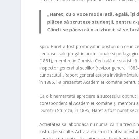
„Haret, cu o voce moderată, egală, își d
plăcea să scruteze studenții, pentru a
Când i se părea că n-a izbutit să se fac
Spiru Haret a fost promovat în posturi din ce în c
serioasei sale pregătiri profesionale și pedagogice
(1881), membru în Comisia Centrală de statistică
inspector general al școlilor (revizor general 1883
cunoscutul „Raport general asupra învățământului,
în 1885, l-a prezentat Academiei Române pentru
Ca o binemeritată apreciere a succesului obținut la 
corespondent al Academiei Române și membru activ 
Dumitru Sturdza, în 1895, Haret a fost numit secr
Activitatea sa laborioasă nu numai că n-a trecut ne
instrucție și culte. Activitatea sa în fruntea acest
care le-a preconizat în anii în care, fiind funcționa