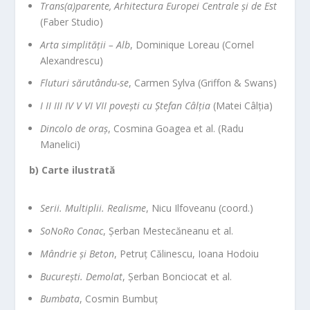
Trans(a)parente, Arhitectura Europei Centrale și de Est
(Faber Studio)
Arta simplității – Alb
, Dominique Loreau (Cornel
Alexandrescu)
Fluturi sărutându-se
, Carmen Sylva (Griffon & Swans)
I II III IV V VI VII povești cu Ștefan Câlția
(Matei Câlția)
Dincolo de oraș
, Cosmina Goagea et al. (Radu
Manelici)
b) Carte ilustrată
Serii. Multiplii. Realisme
, Nicu Ilfoveanu (coord.)
SoNoRo Conac
, Șerban Mestecăneanu et al.
Mândrie și Beton
, Petruț Călinescu, Ioana Hodoiu
București. Demolat
, Șerban Bonciocat et al.
Bumbata
, Cosmin Bumbuț