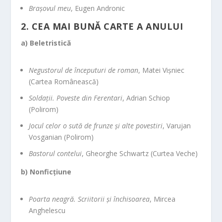
Brașovul meu
, Eugen Andronic
2. CEA MAI BUNĂ CARTE A ANULUI
a) Beletristică
Negustorul de începuturi de roman
, Matei Vișniec
(Cartea Românească)
Soldații. Poveste din Ferentari
, Adrian Schiop
(Polirom)
Jocul celor o sută de frunze și alte povestiri
, Varujan
Vosganian (Polirom)
Bastorul contelui
, Gheorghe Schwartz (Curtea Veche)
b) Nonficțiune
Poarta neagră. Scriitorii și închisoarea
, Mircea
Anghelescu