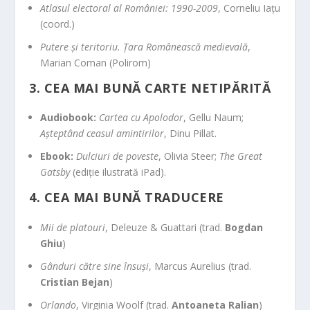
Atlasul electoral al României: 1990-2009
, Corneliu Iațu
(coord.)
Putere și teritoriu. Țara Românească medievală
,
Marian Coman (Polirom)
3. CEA MAI BUNĂ CARTE NETIPĂRITĂ
Audiobook:
Cartea cu Apolodor
, Gellu Naum;
Așteptând ceasul amintirilor
, Dinu Pillat.
Ebook:
Dulciuri de poveste
, Olivia Steer;
The Great
Gatsby
(ediție ilustrată iPad).
4. CEA MAI BUNĂ TRADUCERE
Mii de platouri
, Deleuze & Guattari (trad.
Bogdan
Ghiu
)
Gânduri către sine însuși
, Marcus Aurelius (trad.
Cristian Bejan
)
Orlando
, Virginia Woolf (trad.
Antoaneta Ralian
)