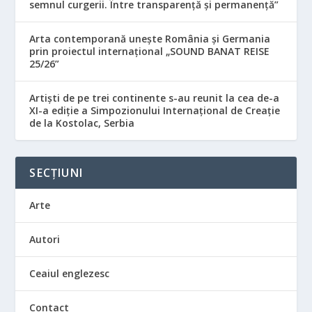
semnul curgerii. Între transparență și permanență”
Arta contemporană unește România și Germania
prin proiectul internațional „SOUND BANAT REISE
25/26”
Artiști de pe trei continente s-au reunit la cea de-a
XI-a ediție a Simpozionului Internațional de Creație
de la Kostolac, Serbia
SECȚIUNI
Arte
Autori
Ceaiul englezesc
Contact