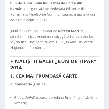
Bun de Tipar. Gala Industriei de Carte din
România
, organizată de Federația Editorilor din
România și Headsome Communication, a ajuns la cea
de-a treia ediție în 2014.
Juriul din acest an, prezidat de
Mircea Martin
, a
selectat finaliștii. Anunțarea câștigătorilor va avea loc
joi,
15 mai
, începând cu ora
18:00
, în Aula Bibliotecii
Naționale a României.
FINALIȘTII GALEI „BUN DE TIPAR”
2014
1. CEA MAI FRUMOASĂ CARTE
a) Concepție grafică
Ghidul RePAD
(coord.: Loredana Brumă, grafică: Alina
Rizescu)