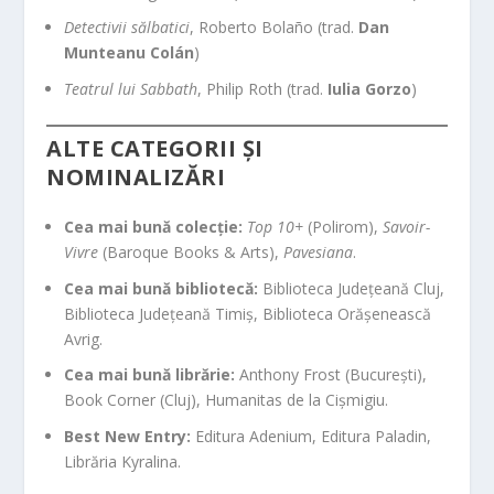
Detectivii sălbatici
, Roberto Bolaño (trad.
Dan
Munteanu Colán
)
Teatrul lui Sabbath
, Philip Roth (trad.
Iulia Gorzo
)
ALTE CATEGORII ȘI
NOMINALIZĂRI
Cea mai bună colecție:
Top 10+
(Polirom),
Savoir-
Vivre
(Baroque Books & Arts),
Pavesiana
.
Cea mai bună bibliotecă:
Biblioteca Județeană Cluj,
Biblioteca Județeană Timiș, Biblioteca Orășenească
Avrig.
Cea mai bună librărie:
Anthony Frost (București),
Book Corner (Cluj), Humanitas de la Cișmigiu.
Best New Entry:
Editura Adenium, Editura Paladin,
Librăria Kyralina.