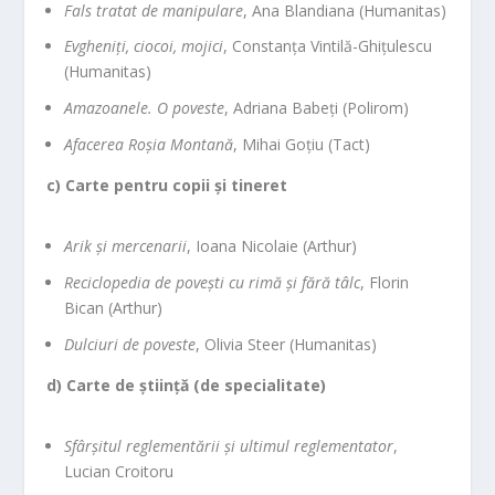
Fals tratat de manipulare
, Ana Blandiana (Humanitas)
Evgheniți, ciocoi, mojici
, Constanța Vintilă-Ghițulescu
(Humanitas)
Amazoanele. O poveste
, Adriana Babeți (Polirom)
Afacerea Roșia Montană
, Mihai Goțiu (Tact)
c) Carte pentru copii și tineret
Arik și mercenarii
, Ioana Nicolaie (Arthur)
Reciclopedia de povești cu rimă și fără tâlc
, Florin
Bican (Arthur)
Dulciuri de poveste
, Olivia Steer (Humanitas)
d) Carte de știință (de specialitate)
Sfârșitul reglementării și ultimul reglementator
,
Lucian Croitoru