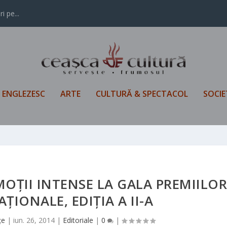
i pe...
L ENGLEZESC
ARTE
CULTURĂ & SPECTACOL
SOCIE
MOȚII INTENSE LA GALA PREMIILO
ȚIONALE, EDIȚIA A II-A
țe
|
iun. 26, 2014
|
Editoriale
|
0
|