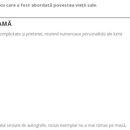
cu care a fost abordată povestea vieții sale.
EAMĂ
omplicitate și prietenie, reunind numeroase personalități ale lumii
finalul sesiunii de autografe, niciun exemplar nu a mai rămas pe masă,