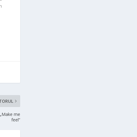
n
TORUL
– „Make me
feel”