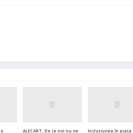
io
ALECART. De ce noi nu ne
Incluziunea în piața