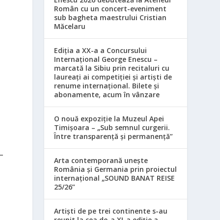
Român cu un concert-eveniment
sub bagheta maestrului Cristian
Măcelaru
Ediția a XX-a a Concursului
Internațional George Enescu –
marcată la Sibiu prin recitaluri cu
laureați ai competiției și artiști de
renume internațional. Bilete și
abonamente, acum în vânzare
O nouă expoziție la Muzeul Apei
Timișoara – „Sub semnul curgerii.
Între transparență și permanență”
Arta contemporană unește
România și Germania prin proiectul
internațional „SOUND BANAT REISE
25/26”
Artiști de pe trei continente s-au
reunit la cea de-a XI-a ediție a