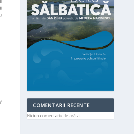
l
i
u
y
COMENTARII RECENTE
Niciun comentariu de arătat.