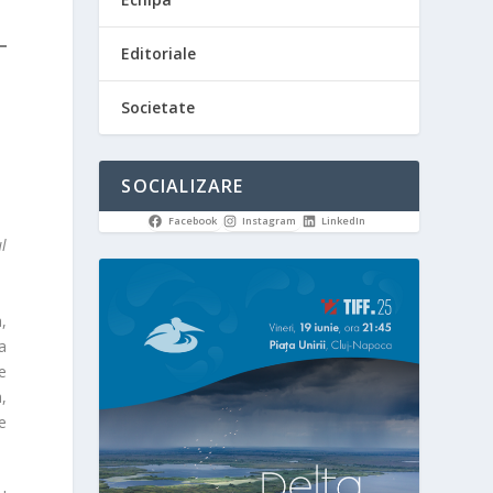
Editoriale
Societate
SOCIALIZARE
Facebook
Instagram
LinkedIn
l
a,
a
le
a
,
e