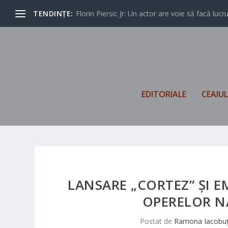
TENDINȚE:
Florin Piersic Jr: Un actor are voie să facă lucrur
EDITORIALE
CEAIU
LANSARE „CORTEZ” ȘI E
OPERELOR NA
Postat de
Ramona Iacobu