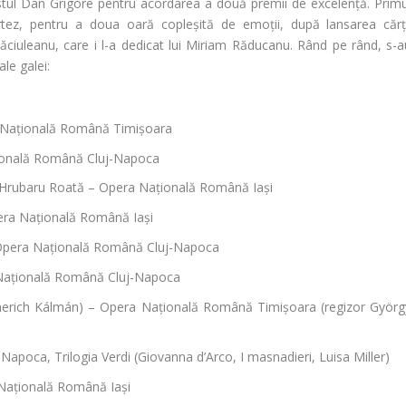
stul
Dan Grigore
pentru acordarea a două premii de excelență. Primu
rtez
, pentru a doua oară copleșită de emoții, după lansarea cărți
Căciuleanu
, care i l-a dedicat lui
Miriam Răducanu
. Rând pe rând, s-a
ale galei:
 Națională Română Timișoara
ională Română Cluj-Napoca
Hrubaru Roată – Opera Națională Română Iași
era Națională Română Iași
Opera Națională Română Cluj-Napoca
Națională Română Cluj-Napoca
rich Kálmán) – Opera Națională Română Timișoara (regizor Györg
j-Napoca,
Trilogia Verdi
(
Giovanna d’Arco
,
I masnadieri
,
Luisa Miller
)
Națională Română Iași