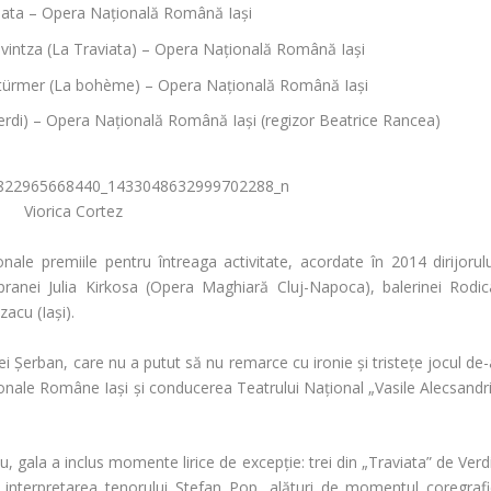
iata
– Opera Națională Română Iași
intza (
La Traviata
) – Opera Națională Română Iași
ürmer (
La bohème
) – Opera Națională Română Iași
rdi) – Opera Națională Română Iași (regizor Beatrice Rancea)
Viorica Cortez
nale premiile pentru întreaga activitate, acordate în 2014 dirijorulu
pranei
Julia Kirkosa
(Opera Maghiară Cluj-Napoca), balerinei
Rodic
azacu
(Iași).
ei Șerban
, care nu a putut să nu remarce cu ironie și tristețe jocul de
onale Române Iași și conducerea Teatrului Național „Vasile Alecsandri
oșu, gala a inclus momente lirice de excepție: trei din „Traviata” de Verd
interpretarea tenorului
Ștefan Pop
, alături de momentul coregrafi