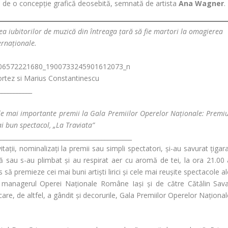
ă de o concepție grafică deosebită, semnată de artista
Ana Wagner
.
atea iubitorilor de muzică din întreaga țară să fie martori la omagierea
ernaționale.
ortez si Marius Constantinescu
___________
le mai importante premii la Gala Premiilor Operelor Naționale: Premiu
i bun spectacol, „La Traviata”
____________________________________________
ții, nominalizați la premii sau simpli spectatori, și-au savurat țigar
ală sau s-au plimbat și au respirat aer cu aromă de tei, la ora 21.00 
s să premieze cei mai buni artiști lirici și cele mai reușite spectacole a
 managerul Operei Naționale Române Iași și de către
Cătălin Sav
care, de altfel, a gândit și decorurile,
Gala Premiilor Operelor Național