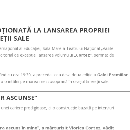
OȚIONATĂ LA LANSAREA PROPRIEI
EȚII SALE
nternațional al Educației, Sala Mare a Teatrului Național „Vasile
ditorial de excepție: lansarea volumului
„Cortez”
, semnat de
epând cu ora 19:30, a precedat cea de-a doua ediție a
Galei Premiilor
e a o întâlni pe marea mezzosoprană în orașul tinereții sale.
OR ASCUNSE”
unei cariere prodigioase, ci o construcție bazată pe interviuri
ra ascuns în mine”, a mărturisit
Viorica Cortez
, vădit