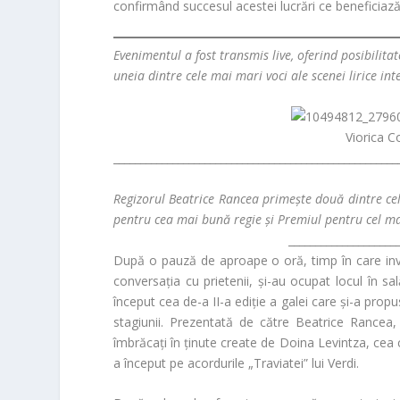
confirmând succesul acestei lucrări ce beneficiaz
Evenimentul a fost transmis live, oferind posibilit
uneia dintre cele mai mari voci ale scenei lirice int
Viorica C
_____________________________________________________
Regizorul Beatrice Rancea primește două dintre ce
pentru cea mai bună regie și Premiul pentru cel ma
____________________
După o pauză de aproape o oră, timp în care invita
conversația cu prietenii, și-au ocupat locul în s
început cea de-a II-a ediție a galei care și-a propu
stagiunii. Prezentată de către
Beatrice Rancea
,
îmbrăcați în ținute create de
Doina Levintza
, cea 
a început pe acordurile „Traviatei” lui Verdi.