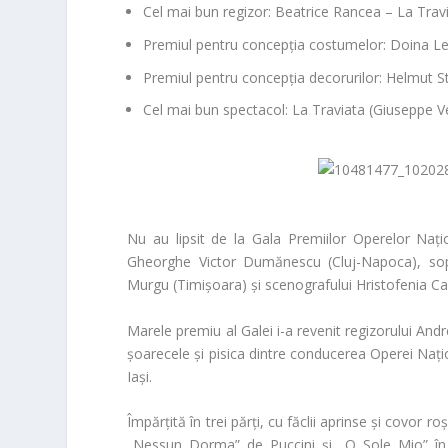
Cel mai bun regizor:
Beatrice Rancea –
La Trav
Premiul pentru concepția costumelor:
Doina Lev
Premiul pentru concepția decorurilor:
Helmut St
Cel mai bun spectacol:
La Traviata
(Giuseppe Ve
Nu au lipsit de la Gala Premiilor Operelor Națio
Gheorghe Victor Dumănescu
(Cluj-Napoca), so
Murgu
(Timișoara) și scenografului
Hristofenia C
Marele premiu al Galei
i-a revenit regizorului
Andr
șoarecele și pisica dintre conducerea Operei Nați
Iași.
Împărțită în trei părți, cu făclii aprinse și covor r
„Nessun Dorma” de Puccini și „O Sole Mio” în 