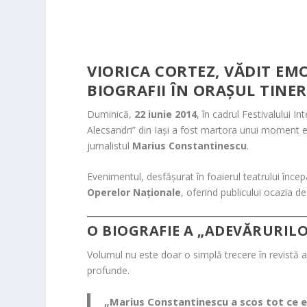
VIORICA CORTEZ, VĂDIT EM
BIOGRAFII ÎN ORAȘUL TINER
Duminică,
22 iunie 2014
, în cadrul Festivalului I
Alecsandri” din Iași a fost martora unui moment e
jurnalistul
Marius Constantinescu
.
Evenimentul, desfășurat în foaierul teatrului înc
Operelor Naționale
, oferind publicului ocazia d
O BIOGRAFIE A „ADEVĂRURIL
Volumul nu este doar o simplă trecere în revistă a 
profunde.
„Marius Constantinescu a scos tot ce e