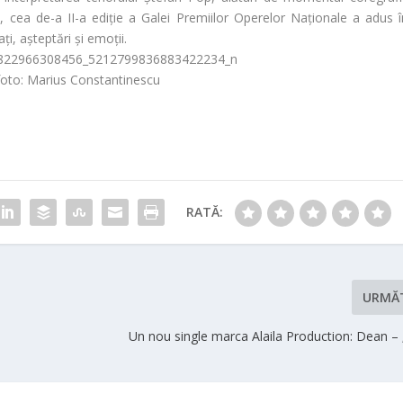
al, cea de-a II-a ediție a Galei Premiilor Operelor Naționale a adus î
ți, așteptări și emoții.
foto: Marius Constantinescu
RATĂ:
URMĂ
Un nou single marca Alaila Production: Dean 