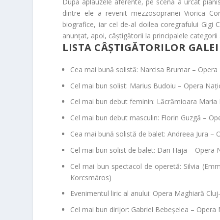
După aplauzele aferente, pe scenă a urcat piani
dintre ele a revenit mezzosopranei
Viorica Co
biografice, iar cel de-al doilea coregrafului
Gigi 
anunțat, apoi, câștigătorii la principalele categorii 
LISTA CÂȘTIGĂTORILOR GALEI
Cea mai bună solistă:
Narcisa Brumar – Opera
Cel mai bun solist:
Marius Budoiu – Opera Naț
Cel mai bun debut feminin:
Lăcrămioara Maria 
Cel mai bun debut masculin:
Florin Guzgă – Op
Cea mai bună solistă de balet:
Andreea Jura – 
Cel mai bun solist de balet:
Dan Haja – Opera 
Cel mai bun spectacol de operetă:
Silvia
(Emme
Korcsmáros)
Evenimentul liric al anului:
Opera Maghiară Clu
Cel mai bun dirijor:
Gabriel Bebeșelea – Opera 