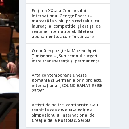
Ediția a XX-a a Concursului
Internațional George Enescu –
marcată la Sibiu prin recitaluri cu
laureați ai competiției și artiști de
renume internațional. Bilete și
abonamente, acum în vânzare
O nouă expoziție la Muzeul Apei
Timișoara – „Sub semnul curgerii.
Între transparență și permanență”
Arta contemporană unește
România și Germania prin proiectul
internațional „SOUND BANAT REISE
25/26”
Artiști de pe trei continente s-au
reunit la cea de-a XI-a ediție a
Simpozionului Internațional de
Creație de la Kostolac, Serbia