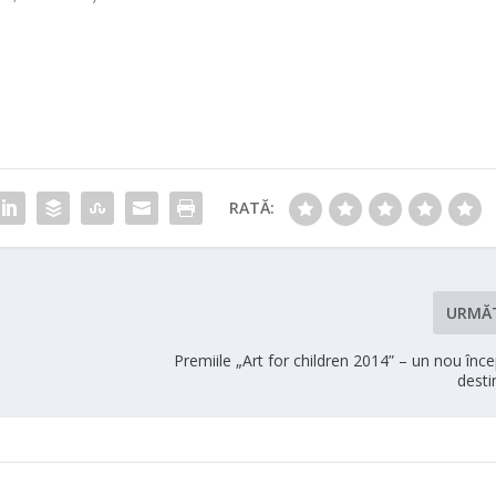
RATĂ:
URMĂ
i
Premiile „Art for children 2014” – un nou înc
desti