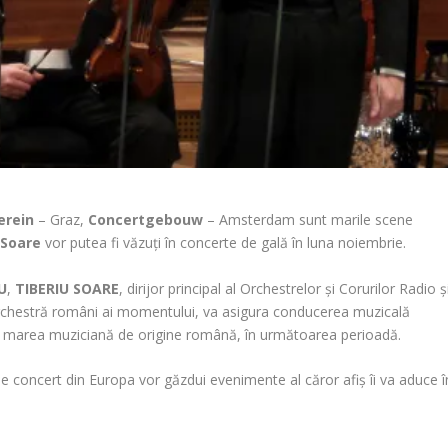
erein
– Graz,
Concertgebouw
– Amsterdam sunt marile scene
 Soare
vor putea fi văzuți în concerte de gală în luna noiembrie.
U
,
TIBERIU SOARE
, dirijor principal al Orchestrelor și Corurilor Radio ș
e orchestră români ai momentului, va asigura conducerea muzicală
e marea muziciană de origine română, în următoarea perioadă.
 de concert din Europa vor găzdui evenimente al căror afiș îi va aduce î