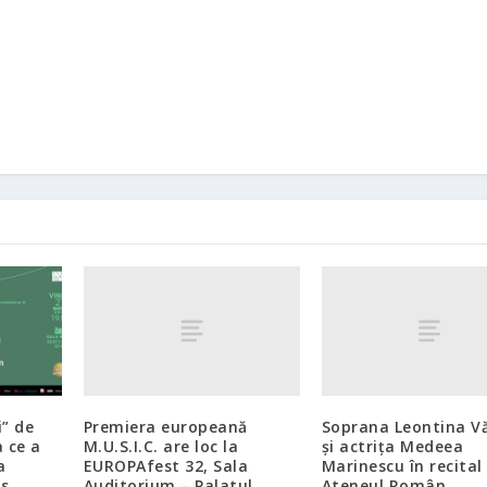
Premiera europeană
Soprana Leontina V
i” de
M.U.S.I.C. are loc la
și actrița Medeea
a ce a
EUROPAfest 32, Sala
Marinescu în recital 
a
Auditorium – Palatul
Ateneul Român
s,