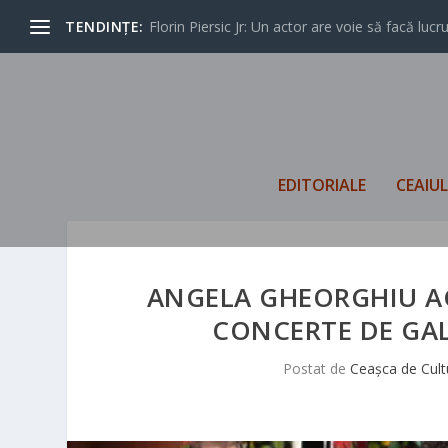
TENDINȚE:
Florin Piersic Jr: Un actor are voie să facă lucrur
EDITORIALE
CEAIU
ANGELA GHEORGHIU AC
CONCERTE DE GAL
Postat de
Ceașca de Cult