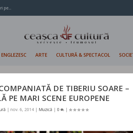
i pe...
L ENGLEZESC
ARTE
CULTURĂ & SPECTACOL
SOCIE
OMPANIATĂ DE TIBERIU SOARE –
Ă PE MARI SCENE EUROPENE
ură
|
nov. 6, 2014
|
Muzică
|
0
|