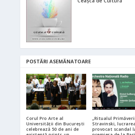
Ceașca de Cultură
POSTĂRI ASEMĂNATOARE
Corul Pro Arte al
„Ritualul Primăveri
Universității din București
Stravinski, lucrare
celebrează 50 de ani de
provocat scandal l
existență printr-un
premiera de la Pari