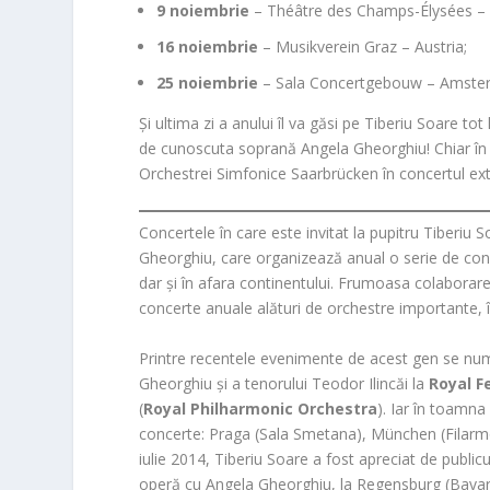
9 noiembrie
– Théâtre des Champs-Élysées – 
16 noiembrie
– Musikverein Graz – Austria;
25 noiembrie
– Sala Concertgebouw – Amste
Și ultima zi a anului îl va găsi pe Tiberiu Soare to
de cunoscuta soprană Angela Gheorghiu! Chiar în 
Orchestrei Simfonice Saarbrücken în concertul ex
Concertele în care este invitat la pupitru Tiberiu
Gheorghiu, care organizează anual o serie de con
dar și în afara continentului. Frumoasa colaborare 
concerte anuale alături de orchestre importante, 
Printre recentele evenimente de acest gen se numă
Gheorghiu și a tenorului Teodor Ilincăi la
Royal Fe
(
Royal Philharmonic Orchestra
). Iar în toamna
concerte: Praga (Sala Smetana), München (Filarmon
iulie 2014, Tiberiu Soare a fost apreciat de public
operă cu Angela Gheorghiu, la Regensburg (Bavar