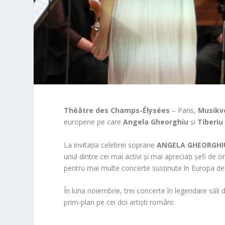
Théâtre des Champs-Élysées
– Paris,
Musikv
europene pe care
Angela Gheorghiu
și
Tiberiu
La invitația celebrei soprane
ANGELA GHEORGHI
unul dintre cei mai activi și mai apreciați șefi d
pentru mai multe concerte susținute în Europa d
În luna noiembrie, trei concerte în legendare săli
prim-plan pe cei doi artiști români: