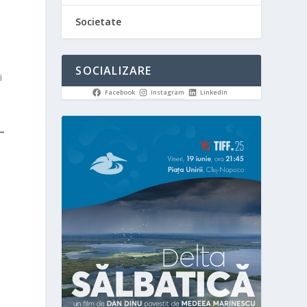
Societate
SOCIALIZARE
i
Facebook
Instagram
LinkedIn
,
n
e