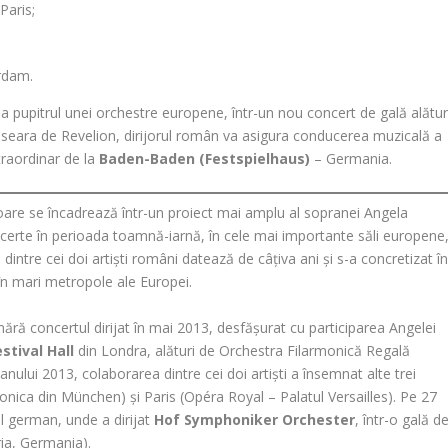
Paris;
rdam.
t la pupitrul unei orchestre europene, într-un nou concert de gală alătur
seara de Revelion, dirijorul român va asigura conducerea muzicală a
traordinar de la
Baden-Baden (Festspielhaus)
– Germania.
 Soare se încadrează într-un proiect mai amplu al sopranei Angela
certe în perioada toamnă-iarnă, în cele mai importante săli europene
dintre cei doi artiști români datează de câțiva ani și s-a concretizat î
în mari metropole ale Europei.
ră concertul dirijat în mai 2013, desfășurat cu participarea Angelei
stival Hall
din Londra, alături de Orchestra Filarmonică Regală
 anului 2013, colaborarea dintre cei doi artiști a însemnat alte trei
ica din München) și Paris (Opéra Royal – Palatul Versailles). Pe 27
ul german, unde a dirijat
Hof Symphoniker Orchester
, într-o gală d
ia, Germania).