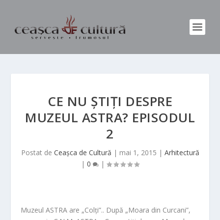
CE NU ŞTIŢI DESPRE
MUZEUL ASTRA? EPISODUL
2
Postat de
Ceașca de Cultură
|
mai 1, 2015
|
Arhitectură
|
0
|
Muzeul ASTRA are „Colți”.. După „Moara din Curcani”,