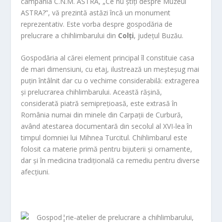
campania C.N.M. ASTRA, „Ce nu știți despre Muzeul
ASTRA?”, vă prezintă astăzi încă un monument
reprezentativ. Este vorba despre gospodăria de
prelucrare a chihlimbarului din
Colți
, județul Buzău.
Gospodăria al cărei element principal îl constituie casa
de mari dimensiuni, cu etaj, ilustrează un meșteșug mai
puțin întâlnit dar cu o vechime considerabilă: extragerea
și prelucrarea chihlimbarului. Această rășină,
considerată piatră semiprețioasă, este extrasă în
România numai din minele din Carpații de Curbură,
având atestarea documentară din secolul al XVI-lea în
timpul domniei lui Mihnea Turcitul. Chihlimbarul este
folosit ca materie primă pentru bijuterii și ornamente,
dar și în medicina tradițională ca remediu pentru diverse
afecțiuni.