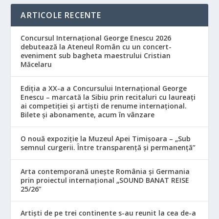
ARTICOLE RECENTE
Concursul Internațional George Enescu 2026
debutează la Ateneul Român cu un concert-
eveniment sub bagheta maestrului Cristian
Măcelaru
Ediția a XX-a a Concursului Internațional George
Enescu – marcată la Sibiu prin recitaluri cu laureați
ai competiției și artiști de renume internațional.
Bilete și abonamente, acum în vânzare
O nouă expoziție la Muzeul Apei Timișoara – „Sub
semnul curgerii. Între transparență și permanență”
Arta contemporană unește România și Germania
prin proiectul internațional „SOUND BANAT REISE
25/26”
Artiști de pe trei continente s-au reunit la cea de-a