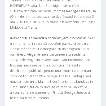
Turneul Internațional Stradivarius – ENESCU
EXPERIENCE, aflat la a 8-a ediție, este o călătorie
culturală dedicată memoriei marelui
George Enescu
, la
60 ani de la moartea sa, și se desfășoară în perioada 3
mai – 15 iunie 2015, în 15 orașe din România, Republica
Moldova și Franța.
Alexandru Tomescu
a declarat: „Am așteptat de mulți
ani momentul în care să pot oferi publicului pe care-l
iubesc atât de mult o integrală cu un program 100%
românesc. Alegerile mele din turneele precedente –
integralele Paganini, Ysaÿe, Bach sau Prokofiev – au
fost pași necesari pentru a construi interesul și
deschiderea publicului pentru unul dintre cei mai mari
compozitori ai sec XX – George Enescu. Limbajul său
muzical este unic. Mai mult decât oriunde altundeva în
lume, sunt sigur că muzica sa va face să vibreze la
unison sufletele oamenilor. Fiindcă George Enescu a
fost și va fi mereu român.