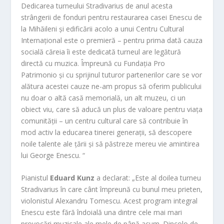
Dedicarea turneului Stradivarius de anul acesta
strângerii de fonduri pentru restaurarea casei Enescu de
la Mihăileni și edificării acolo a unui Centru Cultural
Internațional este o premieră – pentru prima dată cauza
socială căreia îi este dedicată turneul are legătură
directă cu muzica. Împreună cu Fundația Pro
Patrimonio și cu sprijinul tuturor partenerilor care se vor
alătura acestei cauze ne-am propus să oferim publicului
nu doar o altă casă memorială, un alt muzeu, ci un
obiect viu, care să aducă un plus de valoare pentru viața
comunității – un centru cultural care să contribuie în
mod activ la educarea tinerei generații, să descopere
noile talente ale țării și să păstreze mereu vie amintirea
lui George Enescu. “
Pianistul
Eduard Kunz
a declarat: „Este al doilea turneu
Stradivarius în care cânt împreună cu bunul meu prieten,
violonistul Alexandru Tomescu. Acest program integral
Enescu este fără îndoială una dintre cele mai mari
provocări muzicale ale mele de până acum. Dincolo de