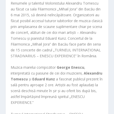
Renumele și talentul Violonistului Alexandru Tomescu
au făcut ca sala Filarmonicii „Mihail Jora” din Bacău din
6 mai 2015, să devină neîncăpătoare. Organizatorii au
făcut posibil accesul tuturor iubitorilor de muzica clasică
prin amplasarea de scaune suplimentare chiar pe scena
de concert, alături de cei doi mari artiști – Alexandru
Tomescu și pianistul Eduard Kunz. Concertul de la
Filarmonica „Mihail Jora” din Bacău face parte din seria
de 15 concerte din cadrul „TURNEUL INTERNAȚIONAL
STRADIVARIUS – ENESCU EXPERIENCE” în România.
Muzica marelui compozitor
George Enescu
,
interpretată cu pasiune de cei doi muzicieni,
Alexandru
Tomescu
și
Eduard Kunz
a fascinat publicul prezent în
sală pentru aproape 2 ore. Artiștii au fost aplaudați la
scenă deschisă minute în șir și au oferit bis după bis,
astfel împărtășind împreună spiritul „ENESCU
EXPERIENCE.”