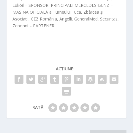
Lukoil
– SPONSORI PRINCIPALI
MERCEDES-BENZ
–
MAȘINA OFICIALĂ a Turneului
Țuca, Zbârcea și
Asociații
,
CEZ România
,
Angelli
,
GeneralMed
,
Securitas
,
Zenonni
– PARTENERI
ACȚIUNE:
RATĂ: