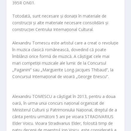
395R ON01.
Totodată, sunt necesare și donații în materiale de
construcții și alte materiale necesare consolidării și
construcției Centrului Internațional Cultural.
Alexandru Tomescu
este artistul care
a creat o revoluție
în muzica clasică românească, dovedind că poate
îmblânzi orice formă de muzică. A câștigat cele mai
mari competiții muzicale ale lumii: de la Concursul
„Paganini” sau „Marguerite Lon
g-Jacques Thibau
d”, la
Concursul Internațional de vioară „George Enescu”.
Alexandru TOMESCU
a câștigat în 2013, pentru a doua
oară, în urma unui concurs național organizat de
Ministerul Culturii și Patrimoniului Național, dreptul de a
cânta pentru următorii 5 ani pe vioara STRADIVARIUS
Elder Voicu. Vioara Str
adivarius Elder, folosită timp de
patru decenii de maestrul Ion Voicu, este considerată a