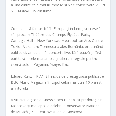
fi una dintre cele mai frumoase și bine conservate VIORI
STRADIVARIUS din lume.
Cu o carieră fantastică în Europa și în lume, succese în
săli precum Théâtre des Champs Élysées-Paris,
Carnegie Hall – New York sau Metropolitan Arts Centre-
Tokio, Alexandru Tomescu a ales România, propunând
publicului, an de an, în concerte live, fără pauză și fără
partitură – cele mai ample și dificile integrale pentru
vioară solo – Paganini, Ysaÿe, Bach.
Eduard Kunz
– PIANIST inclus de prestigioasa publicație
BBC Music Magazine în topul celor mai buni 10 pianiști
ai viitorului.
A studiat la școala Gnessin pentru copii supradotați din
Moscova și mai apoi la celebrul Conservator Național
de Muzică „P. I. Ceaikovski” de la Moscova.