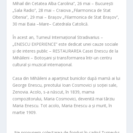
Mihail din Cetatea Alba Carolina”,
26 mai
–
București
„Sala Radio”,
28 mai
–
Craiova
„Filarmonica de Stat
Oltenia”,
29 mai
–
Brașov
„Filarmonica de Stat Brașov”,
30 mai
Baia –Mare
– Catedrala Catolică.
În acest an,
Turneul Internațional Stradivarius –
„ENESCU EXPERIENCE”
este dedicat unei cauze sociale
și de interes public – RESTAURAREA Casei Enescu de la
Mihăileni – Botoșani și transformarea într-un centru
cultural și muzical internațional.
Casa din Mihăileni a aparținut bunicilor după mamă ai lui
George Enescu, preotului Ioan Cosmovici și soției sale,
Zenovia. Acolo, s-a născut, în 1839, mama
compozitorului, Maria Cosmovici, devenită mai târziu
Maria Ene
scu. Tot acolo, Maria Enescu a și murit, în
martie 1909.
„Ne propunem colectarea de fonduri în cadrul Turneului