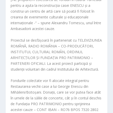
pentru a ajuta la reconstrucția casei ENESCU și a
construi un centru de artă care să poată fi folosit în
crearea de evenimente culturale și educaționale
internaționale -“ – spune
Alexandru Tomescu
, unul între
Ambasadorii acestei cauze.
Proiectul se desfășoară în parteneriat cu TELEVIZIUNEA
ROMÂNĂ, RADIO ROMÂNIA – CO-PRODUCĂTORI,
INSTITUTUL CULTURAL ROMÂN, ORDINUL
ARHITECȚILOR ȘI FUNDAȚIA PRO PATRIMONIO –
PARTENERI OFICIALI. La acest proiect participă și
studenții voluntari din cadrul Institutului de Arhitectură.
Fondurile colectate vor fi alocate integral pentru
Restaurarea vechii case a lui George Enescu din
Mihăileni/Botoșani. Donații, care se vor putea face atât
în urnele de la sălile de concerte, cât și în contul deschis
de Fundația PRO PATRIMONIO pentru sprijinirea
acestei cauze – CONT IBAN – RO76 BPOS 7320 2802