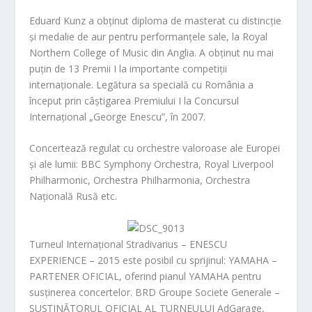
Eduard Kunz a obținut diploma de masterat cu distincție
și medalie de aur pentru performanțele sale, la Royal
Northern College of Music din Anglia. A obținut nu mai
puțin de 13 Premii I la importante competiții
internaționale. Legătura sa specială cu România a
început prin câștigarea Premiului I la Concursul
Internațional „George Enescu”, în 2007.
Concertează regulat cu orchestre valoroase ale Europei
și ale lumii: BBC Symphony Orchestra, Royal Liverpool
Philharmonic, Orchestra Philharmonia, Orchestra
Națională Rusă etc.
Turneul Internațional Stradivarius – ENESCU
EXPERIENCE – 2015
este posibil cu sprijinul:
YAMAHA
–
PARTENER OFICIAL, oferind pianul YAMAHA pentru
susținerea concertelor.
BRD Groupe Societe Generale
–
SUSȚINĂTORUL OFICIAL AL TURNEULUI
AdGarage
,