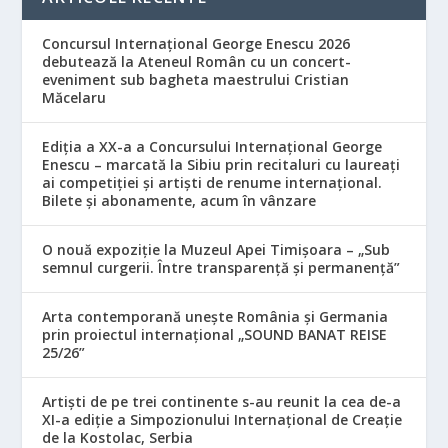
Concursul Internațional George Enescu 2026
debutează la Ateneul Român cu un concert-
eveniment sub bagheta maestrului Cristian
Măcelaru
Ediția a XX-a a Concursului Internațional George
Enescu – marcată la Sibiu prin recitaluri cu laureați
ai competiției și artiști de renume internațional.
Bilete și abonamente, acum în vânzare
O nouă expoziție la Muzeul Apei Timișoara – „Sub
semnul curgerii. Între transparență și permanență”
Arta contemporană unește România și Germania
prin proiectul internațional „SOUND BANAT REISE
25/26”
Artiști de pe trei continente s-au reunit la cea de-a
XI-a ediție a Simpozionului Internațional de Creație
de la Kostolac, Serbia