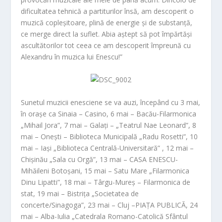
dificultatea tehnică a partiturilor însă, am descoperit o
muzică copleșitoare, plină de energie și de substanță,
ce merge direct la suflet. Abia aștept să pot împărtăși
ascultătorilor tot ceea ce am descoperit împreună cu
Alexandru în muzica lui Enescu!”
Sunetul muzicii enesciene se va auzi, începând cu 3 mai,
în orașe ca
Sinaia
– Casino,
6 mai
–
Bacău
-Filarmonica
„Mihail Jora”,
7 mai
–
Galați
– „Teatrul Nae Leonard”,
8
mai
–
Onești
– Biblioteca Municipală „Radu Rosetti”,
10
mai
–
Iași
„Biblioteca Centrală-Universitară” ,
12 mai
–
Chișinău
„Sala cu Orgă”,
13 mai
–
CASA ENESCU
-
Mihăileni Botoșani,
15 mai
–
Satu Mare
„Filarmonica
Dinu Lipatti”,
18 mai
–
Târgu-Mureș
– Filarmonica de
stat,
19 mai
–
Bistrița
„Societatea de
concerte/Sinagoga”,
23 mai
–
Cluj
–PIAȚA PUBLICĂ,
24
mai
–
Alba-Iulia
„Catedrala Romano-Catolică Sfântul