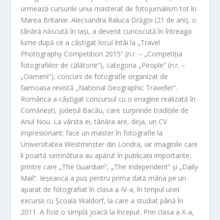
urmează cursurile unui masterat de fotojurnalism tot în
Marea Britanie. Alecsandra Raluca Drăgoi (21 de ani), o
tânără născută în Iași, a devenit cunoscută în întreaga
lume după ce a câștigat locul întâi la „Travel
Photography Competition 2015“ (n.r. – „Competiția
fotografiilor de călătorie“), categoria „People“ (n.r. –
„Oameni“), concurs de fotografie organizat de
faimoasa revistă „National Geographic Traveller“.
Românca a câștigat concursul cu o imagine realizată în
Comănești, județul Bacău, care surprinde tradițiile de
Anul Nou. La vârsta ei, tânăra are, deja, un CV
impresionant: face un master în fotografie la
Universitatea Westminster din Londra, iar imaginile care
îi poartă semnătura au apărut în publicații importante,
printre care „The Guardian“, „The Independent“ și „Daily
Mail“. Ieșeanca a pus pentru prima dată mâna pe un
aparat de fotografiat în clasa a IV-a, în timpul unei
excursii cu Școala Waldorf, la care a studiat până în
2011. A fost o simplă joacă la început. Prin clasa a X-a,