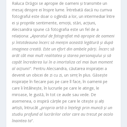
Raluca Drăgoi se apropie de oameni și transmite un
mesaj dinspre ei înspre lume. Întrebată dacă nu cumva
fotograful este doar o oglindă a lor, un intermediar între
ei și propriile sentimente, emoții, stări, acțiuni,
Alecsandra spune că fotografia este un fel de a
relaționa: „
Aparatul de fotografiat mă apropie de oameni
și întotdeauna încerc să mențin această legătură și după
imaginea creată. Este un efort din ambele părți. Încerc să
arăt cât mai mult realitatea și starea personajului și să
capăt încrederea lui în a imortaliza cel mai bun moment
al acțiunii
“. Pentru Alecsandra, căutarea inspirației a
devenit un obicei de zi cu zi, un simț în plus. Găsește
inspirație în fiecare pas pe care îl face, în oamenii pe
care îi întâlnește, în lucrurile pe care le atinge, le
miroase, le gustă, în tot ce aude sau vede. De
asemenea, o inspiră cărțile pe care le citește și alți
artiști, întrucât „
propria artă o înțelegi prin muncă și un
studiu profund al lucrărilor celor care au trecut pe acolo
înaintea ta
“.