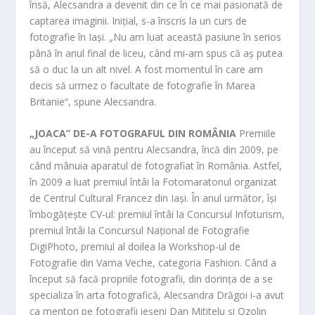
însă, Alecsandra a devenit din ce în ce mai pasionată de
captarea imaginii. Inițial, s-a înscris la un curs de
fotografie în Iași. „Nu am luat această pasiune în serios
până în anul final de liceu, când mi-am spus că aș putea
să o duc la un alt nivel. A fost momentul în care am
decis să urmez o facultate de fotografie în Marea
Britanie“, spune Alecsandra.
„JOACA” DE-A FOTOGRAFUL DIN ROMÂNIA
Premiile
au început să vină pentru Alecsandra, încă din 2009, pe
când mânuia aparatul de fotografiat în România. Astfel,
în 2009 a luat premiul întâi la Fotomaratonul organizat
de Centrul Cultural Francez din Iași. În anul următor, își
îmbogățește CV-ul: premiul întâi la Concursul Infoturism,
premiul întâi la Concursul Național de Fotografie
DigiPhoto, premiul al doilea la Workshop-ul de
Fotografie din Vama Veche, categoria Fashion. Când a
început să facă propriile fotografii, din dorința de a se
specializa în arta fotografică, Alecsandra Drăgoi i-a avut
ca mentori pe fotografii ieșeni Dan Mititelu și Ozolin