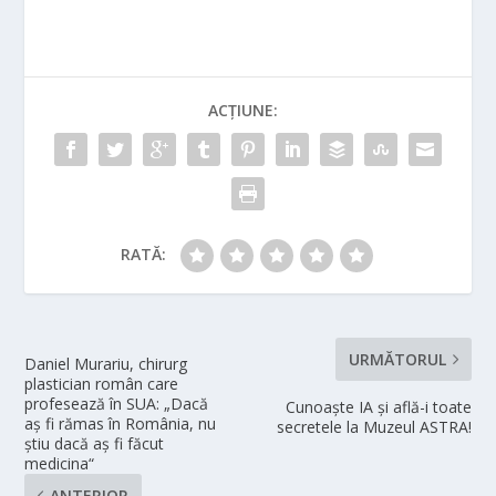
ACȚIUNE:
RATĂ:
URMĂTORUL
Daniel Murariu, chirurg
plastician român care
profesează în SUA: „Dacă
Cunoaşte IA şi află-i toate
aş fi rămas în România, nu
secretele la Muzeul ASTRA!
ştiu dacă aş fi făcut
medicina“
ANTERIOR