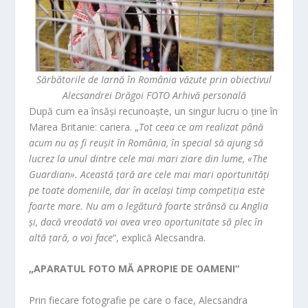
Sărbătorile de Iarnă în România văzute prin obiectivul
Alecsandrei Drăgoi FOTO Arhivă personală
După cum ea însăși recunoaște, un singur lucru o ține în
Marea Britanie: cariera. „
Tot ceea ce am realizat până
acum nu aș fi reușit în România, în special să ajung să
lucrez la unul dintre cele mai mari ziare din lume, «The
Guardian». Această țară are cele mai mari oportunități
pe toate domeniile, dar în același timp competiția este
foarte mare. Nu am o legătură foarte strânsă cu Anglia
și, dacă vreodată voi avea vreo oportunitate să plec în
altă țară, o voi face
“, explică Alecsandra.
„APARATUL FOTO MĂ APROPIE DE OAMENI“
Prin fiecare fotografie pe care o face, Alecsandra