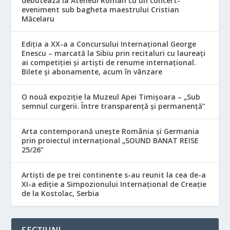
debutează la Ateneul Român cu un concert-
eveniment sub bagheta maestrului Cristian
Măcelaru
Ediția a XX-a a Concursului Internațional George
Enescu – marcată la Sibiu prin recitaluri cu laureați
ai competiției și artiști de renume internațional.
Bilete și abonamente, acum în vânzare
O nouă expoziție la Muzeul Apei Timișoara – „Sub
semnul curgerii. Între transparență și permanență”
Arta contemporană unește România și Germania
prin proiectul internațional „SOUND BANAT REISE
25/26”
Artiști de pe trei continente s-au reunit la cea de-a
XI-a ediție a Simpozionului Internațional de Creație
de la Kostolac, Serbia