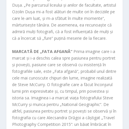
Dușa. „Pe parcursul liceului și anilor de facultate, artistul
Ozolin Dușa mi-a fost alături de multe ori în deciziile pe
care le-am luat, și m-a sfătuit în multe momente“,
mărturisește tânăra. De asemenea, ea recunoaște că
admiră mulți fotografi, că a fost influențată de mulți și
că a încercat să „fure“ puțină meserie de la fiecare.
MARCATĂ DE „FATA AFGANĂ“
Prima imagine care i-a
marcat și i-a deschis calea spre pasiunea pentru portret
și povești, pasiune care se observă cu insistență în
fotografiile sale, este „Fata afgană“, probabil unul dintre
cele mai cunoscute chipuri din lume, imagine realizată
de Steve McCurry. O fotografie care a făcut înconjurul
lumii prin expresivitate și, cu timpul, prin povestea și
istoria sa. Imaginea i-a marcat viața fotografului Steve
McCurry și munca pentru „National Geographic“. De
altfel, pasiunea pentru portret și povești se observă și în
fotografia cu care Alecsandra Drăgoi a câștigat „Travel
Photography Competition 2015“: un băiat îmbrăcat în