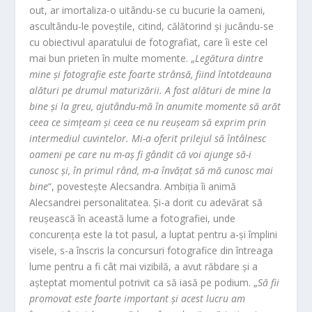
out, ar imortaliza-o uitându-se cu bucurie la oameni,
ascultându-le poveștile, citind, călătorind și jucându-se
cu obiectivul aparatului de fotografiat, care îi este cel
mai bun prieten în multe momente. „
Legătura dintre
mine și fotografie este foarte strânsă, fiind întotdeauna
alături pe drumul maturizării. A fost alături de mine la
bine și la greu, ajutându-mă în anumite momente să arăt
ceea ce simțeam și ceea ce nu reușeam să exprim prin
intermediul cuvintelor. Mi-a oferit prilejul să întâlnesc
oameni pe care nu m-aș fi gândit că voi ajunge să-i
cunosc și, în primul rând, m-a învățat să mă cunosc mai
bine
“, povestește Alecsandra. Ambiția îi animă
Alecsandrei personalitatea. Și-a dorit cu adevărat să
reușească în această lume a fotografiei, unde
concurența este la tot pasul, a luptat pentru a-și împlini
visele, s-a înscris la concursuri fotografice din întreaga
lume pentru a fi cât mai vizibilă, a avut răbdare și a
așteptat momentul potrivit ca să iasă pe podium. „
Să fii
promovat este foarte important și acest lucru am