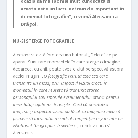
ocazia să mă fac mai mult cunoscută și
acesta este un lucru extrem de important în
domeniul fotografiei“, rezumă Alecsandra
Drăgoi.
NU-ȘI ȘTERGE FOTOGRAFIILE
Alecsandra evită întotdeauna butonul „Delete“ de pe
aparat. Sunt rare momentele în care șterge o imagine,
deoarece, cu anii, poate avea o altă perspectivă asupra
acelei imagini. „
O fotografie reușită este cea care
transmite un mesaj prin impactul vizual creat. În
momentul în care reușesc să transmit starea
personajului sau emoțiile evenimentului, atunci pentru
mine fotografiile vor fi reușite. Cred că unicitatea
imaginii și impactul vizual au făcut ca imaginea mea să
primească locul întâi în cadrul competiției organizate de
«National Geographic Traveller»
“, concluzionează
Alecsandra.