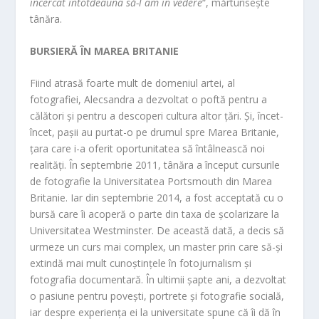
încercat întotdeauna să-l am în vedere
“, mărturisește
tânăra.
BURSIERĂ ÎN MAREA BRITANIE
Fiind atrasă foarte mult de domeniul artei, al
fotografiei, Alecsandra a dezvoltat o poftă pentru a
călători și pentru a descoperi cultura altor țări. Și, încet-
încet, pașii au purtat-o pe drumul spre Marea Britanie,
țara care i-a oferit oportunitatea să întâlnească noi
realități. În septembrie 2011, tânăra a început cursurile
de fotografie la Universitatea Portsmouth din Marea
Britanie. Iar din septembrie 2014, a fost acceptată cu o
bursă care îi acoperă o parte din taxa de școlarizare la
Universitatea Westminster. De această dată, a decis să
urmeze un curs mai complex, un master prin care să-și
extindă mai mult cunoștințele în fotojurnalism și
fotografia documentară. În ultimii șapte ani, a dezvoltat
o pasiune pentru povești, portrete și fotografie socială,
iar despre experiența ei la universitate spune că îi dă în