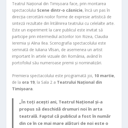
Teatrul Național din Timișoara face, prin montarea
spectacolului
Scene dintr-o căsnicie
, încă un pas în
direcția cercetării noilor forme de expresie artistică de
sinteză rezultate din întâlnirea teatrului cu celelalte arte.
Este un experiment la care publicul este invitat să
participe prin intermediul actorilor Ion Rizea, Claudia
Ieremia și Alina Ilea. Scenografia spectacolului este
semnată de Iuliana Vîlsan, de asemenea un artist
important în artele vizuale din România, având în
portofoliul său numeroase premii și nominalizări.
Premiera spectacolului este programată joi,
10 martie
,
de la
ora 19
, la Sala 2 a
Teatrului Național din
Timișoara
.
„În toți acești ani, Teatrul Național și-a
propus să deschidă drumuri noi în arta
teatrală. Faptul că publicul a fost în număr
din ce în ce mai mare alături de noi este o