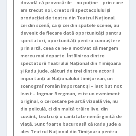
dovadă că provocările – nu puține – prin care
am trecut noi, creatorii spectacolului și
producției de teatru din Teatrul Național,
cei din scenă, ca și cei din spatele scenei, au
devenit de fiecare dată oportunități pentru
spectatori, oportunități pentru cunoaștere
prin artă, ceea ce ne-a motivat să mergem
mereu mai departe. Întâlnirea dintre
spectatorii Teatrului Național din Timișoara
și Radu Jude, alături de trei dintre actorii
importanți ai Naționalului timișorean, un
scenograf român important și – last but not
least – Ingmar Bergman, este un eveniment
original, o cercetare pe artă vizuală vie, nu
din peliculă, ci din multă trăire live, din
cuvânt, teatru și o cantitate nemărginită de
viață. Sunt foarte bucuroasă că Radu Jude a
ales Teatrul Național din Timișoara pentru