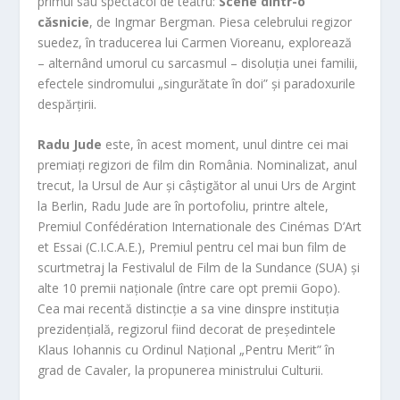
primul său spectacol de teatru:
Scene dintr-o
căsnicie
, de Ingmar Bergman. Piesa celebrului regizor
suedez, în traducerea lui Carmen Vioreanu, explorează
– alternând umorul cu sarcasmul – disoluția unei familii,
efectele sindromului „singurătate în doi” și paradoxurile
despărțirii.
Radu Jude
este, în acest moment, unul dintre cei mai
premiați regizori de film din România. Nominalizat, anul
trecut, la Ursul de Aur și câștigător al unui Urs de Argint
la Berlin, Radu Jude are în portofoliu, printre altele,
Premiul Confédération Internationale des Cinémas D’Art
et Essai (C.I.C.A.E.), Premiul pentru cel mai bun film de
scurtmetraj la Festivalul de Film de la Sundance (SUA) și
alte 10 premii naționale (între care opt premii Gopo).
Cea mai recentă distincție a sa vine dinspre instituția
prezidențială, regizorul fiind decorat de președintele
Klaus Iohannis cu Ordinul Național „Pentru Merit” în
grad de Cavaler, la propunerea ministrului Culturii.