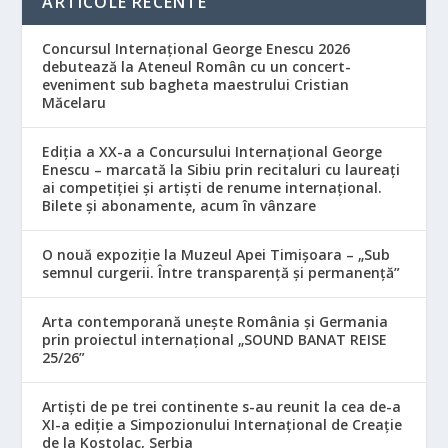
ARTICOLE RECENTE
Concursul Internațional George Enescu 2026
debutează la Ateneul Român cu un concert-
eveniment sub bagheta maestrului Cristian
Măcelaru
Ediția a XX-a a Concursului Internațional George
Enescu – marcată la Sibiu prin recitaluri cu laureați
ai competiției și artiști de renume internațional.
Bilete și abonamente, acum în vânzare
O nouă expoziție la Muzeul Apei Timișoara – „Sub
semnul curgerii. Între transparență și permanență”
Arta contemporană unește România și Germania
prin proiectul internațional „SOUND BANAT REISE
25/26”
Artiști de pe trei continente s-au reunit la cea de-a
XI-a ediție a Simpozionului Internațional de Creație
de la Kostolac, Serbia