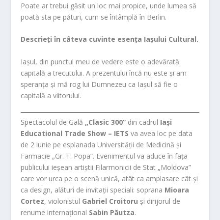
Poate ar trebui găsit un loc mai propice, unde lumea să
poată sta pe pături, cum se întâmplă în Berlin.
Descrieți în câteva cuvinte esența Iașului Cultural.
Iașul, din punctul meu de vedere este o adevărată
capitală a trecutului. A prezentului încă nu este și am
speranța și mă rog lui Dumnezeu ca Iașul să fie o
capitală a viitorului.
Spectacolul de Gală
„Clasic 300”
din cadrul
Iași
Educational Trade Show – IETS
va avea loc pe data
de 2 iunie pe esplanada Universității de Medicină și
Farmacie „Gr. T. Popa”. Evenimentul va aduce în fața
publicului ieșean artiștii Filarmonicii de Stat „Moldova”
care vor urca pe o scenă unică, atât ca amplasare cât și
ca design, alături de invitații speciali: soprana
Mioara
Cortez
, violonistul
Gabriel Croitoru
și dirijorul de
renume internațional
Sabin Păutza
.