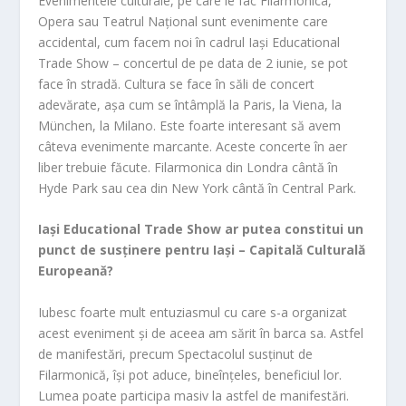
Evenimentele culturale, pe care le fac Filarmonica,
Opera sau Teatrul Național sunt evenimente care
accidental, cum facem noi în cadrul Iași Educational
Trade Show – concertul de pe data de 2 iunie, se pot
face în stradă. Cultura se face în săli de concert
adevărate, așa cum se întâmplă la Paris, la Viena, la
München, la Milano. Este foarte interesant să avem
câteva evenimente marcante. Aceste concerte în aer
liber trebuie făcute. Filarmonica din Londra cântă în
Hyde Park sau cea din New York cântă în Central Park.
Iași Educational Trade Show ar putea constitui un
punct de susținere pentru Iași – Capitală Culturală
Europeană?
Iubesc foarte mult entuziasmul cu care s-a organizat
acest eveniment și de aceea am sărit în barca sa. Astfel
de manifestări, precum Spectacolul susținut de
Filarmonică, își pot aduce, bineînțeles, beneficiul lor.
Lumea poate participa masiv la astfel de manifestări.