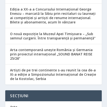
Ediția a XX-a a Concursului Internațional George
Enescu – marcată la Sibiu prin recitaluri cu laureați
ai competiției și artiști de renume internațional.
Bilete și abonamente, acum în vânzare
O nouă expoziție la Muzeul Apei Timișoara – „Sub
semnul curgerii. Între transparență și permanență”
Arta contemporană unește România și Germania
prin proiectul internațional „SOUND BANAT REISE
25/26”
Artiști de pe trei continente s-au reunit la cea de-a
XI-a ediție a Simpozionului Internațional de Creație
de la Kostolac, Serbia
SECȚIUNI
Arte