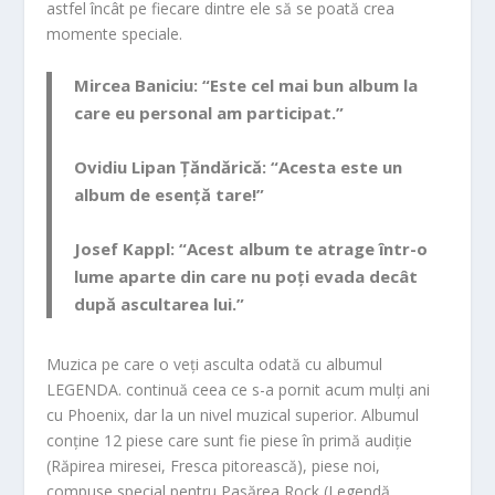
astfel încât pe fiecare dintre ele să se poată crea
momente speciale.
Mircea Baniciu:
“Este cel mai bun album la
care eu personal am participat.”
Ovidiu Lipan Țăndărică:
“Aces
ta este
un
album de esență tare!”
Josef Kappl:
“Acest album te atrage într-o
lume aparte din care nu poți ev
ada decât
după ascultarea lui.”
Muzica pe care o veți asculta odată cu albumul
LEGENDA.
continuă ceea ce s-a pornit acum mulți ani
cu Phoenix, dar la un nivel muzical superior. Albumul
conține 12 piese care sunt fie piese în primă audiție
(
Răpirea miresei
,
Fresca pitorească
), piese noi,
compuse special pentru Pasărea Rock (
Legendă
,