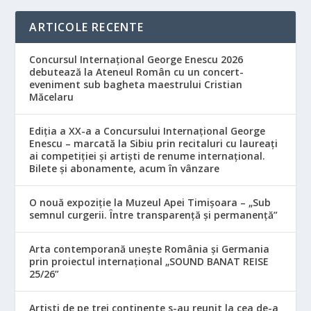
ARTICOLE RECENTE
Concursul Internațional George Enescu 2026
debutează la Ateneul Român cu un concert-
eveniment sub bagheta maestrului Cristian
Măcelaru
Ediția a XX-a a Concursului Internațional George
Enescu – marcată la Sibiu prin recitaluri cu laureați
ai competiției și artiști de renume internațional.
Bilete și abonamente, acum în vânzare
O nouă expoziție la Muzeul Apei Timișoara – „Sub
semnul curgerii. Între transparență și permanență”
Arta contemporană unește România și Germania
prin proiectul internațional „SOUND BANAT REISE
25/26”
Artiști de pe trei continente s-au reunit la cea de-a