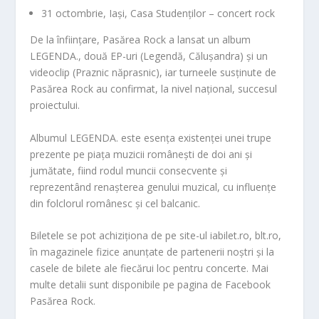
31 octombrie
, Iași, Casa Studenților – concert rock
De la înființare, Pasărea Rock a lansat un album
LEGENDA.
, două EP-uri (
Legendă
,
Călușandra
) și un
videoclip (
Praznic năprasnic
), iar turneele susținute de
Pasărea Rock au confirmat, la nivel național, succesul
proiectului.
Albumul
LEGENDA.
este esența existenței unei trupe
prezente pe piața muzicii românești d
e doi ani și
jumătate, fiind rodul muncii consecvente și
reprezentând renașterea genului muzical, cu influențe
din folclorul românesc și cel balcanic.
Biletele se pot achiziționa de pe site-ul iabilet.ro, blt.ro,
în ma
gazinele fizice anunțate de partenerii noștri și la
casele de bilete ale fiecărui loc pentru concerte. Mai
multe detalii sunt disponibile pe pagina de Facebook
Pasărea Rock
.