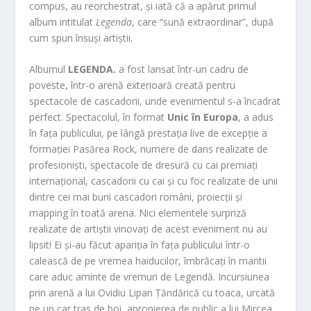
c
ompus, au reorchestrat, și iată că a apărut primul
album intitulat
Legenda
, care “sună extraordinar”, după
cum spun însuși artiștii.
Albumul
LEGENDA.
a fost lansat într-un cadru de
poveste, într-o arenă exterioară creată pentru
spectacole de cascadorii, unde evenimentul s-a încadrat
perfect. Spectacolul, în format
Unic în Europa
, a adus
în fața publicului, pe lângă prestația live de excepție a
formației Pasărea Rock, numere de dans realiz
ate de
profesioniști, spectacole de dresură cu cai premiați
internațional, cascadorii cu cai și cu foc realizate de un
ii
dintre cei mai buni cascadori români, proiecții și
ma
pping în toată arena. Nici elementele surpriză
realizate de artiștii vinovați de acest eveniment nu au
lipsit! Ei și-au făcut apariția în fața publicului într-o
calească de pe vremea haiducilor, îmbrăcați în mantii
care aduc aminte de vremuri de Legendă. Incursiunea
prin arenă a lui Ovidiu Lipan Țăndărică cu toaca, urcată
pe un car tras de boi, apropierea de public a lui Mircea