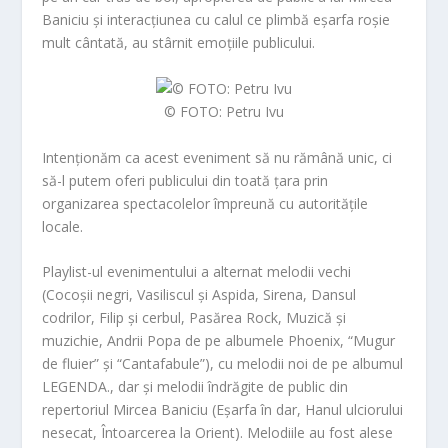
Baniciu și interacțiunea cu calul ce plimbă eșarfa roșie
mult cântată, au stârnit emoțiile publicului.
© FOTO: Petru Ivu
Intenționăm ca acest eveniment să nu rămână unic, ci
să-l putem oferi publicului din toată țara prin
organizarea spectacolelor împreună cu autoritățile
locale.
Playlist-ul evenimentului a alternat
melodii vechi
(
Cocoșii negri
,
Vasiliscul și Aspida
,
Sirena
,
Dansul
codrilor
,
Filip și cerbul
,
Pasărea Rock
,
Muzică și
muzichie
,
Andrii Popa
de pe albumele Phoenix, “Mugur
de fluier” și “Cantafabule”), cu melodii noi de pe albumul
LEGENDA.
, dar și melodii îndrăgite de pu
blic din
repertor
iul Mircea Baniciu (
Eșarfa în dar
,
Hanul ulciorului
nesecat
,
Î
ntoarcerea la Orient
). Melodiile au fost alese