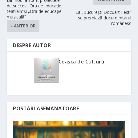
Din nou la start, proiectele
de succes „Ora de educaţie
teatrală”şi „Ora de educaţie
La „București Docuart Fest”
muzicală”
se premiază documentarul
românesc
ANTERIOR
DESPRE AUTOR
Ceașca de Cultură
POSTĂRI ASEMĂNATOARE