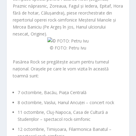
Praznic năprasnic
,
Zoreaua
,
Fagul și Iedera
,
Epitaf
,
Hora
fără de hotar
,
Călușandra
), piese reorchestrate din
repertoriul operei rock-simfonice
Meșterul Manole
și
Mircea Baniciu (
Pe Argeș în jos
,
Hanul ulciorului
nesecat
,
Origine
).
© FOTO: Petru Ivu
Pasărea Rock
se pregătește acum pentru turneul
național. Orașele pe care le vom vizita în această
toamnă sunt:
7 octombrie
, Bacău, Piața Centrală
8 octombrie
, Vaslui, Hanul Ancuței – concert rock
11 octombrie
, Cluj-Napoca, Casa de Cultură a
Studenților – spectacol rock-simfonic
12 octombrie
, Timișoara, Filarmonica Banatul –