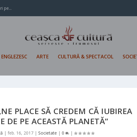
i pe...
L ENGLEZESC
ARTE
CULTURĂ & SPECTACOL
SOCIE
NE PLACE SĂ CREDEM CĂ IUBIREA
 E DE PE ACEASTĂ PLANETĂ”
ră
|
feb. 16, 2017
|
Societate
|
0
|