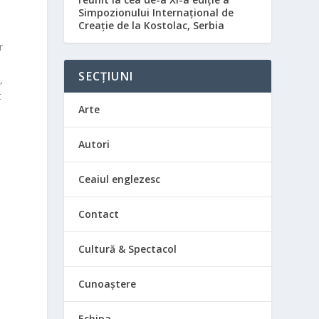
Simpozionului Internațional de
Creație de la Kostolac, Serbia
r
SECȚIUNI
,
t
Arte
Autori
Ceaiul englezesc
Contact
Cultură & Spectacol
Cunoaștere
Echipa