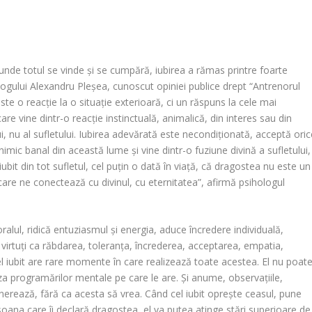
unde totul se vinde și se cumpără, iubirea a rămas printre foarte
ologului Alexandru Pleșea, cunoscut opiniei publice drept “Antrenorul
este o reacție la o situație exterioară, ci un răspuns la cele mai
re vine dintr-o reacție instinctuală, animalică, din interes sau din
ui, nu al sufletului. Iubirea adevărată este necondiționată, acceptă ori
nimic banal din această lume și vine dintr-o fuziune divină a sufletului,
iubit din tot sufletul, cel puțin o dată în viață, că dragostea nu este un
are ne conectează cu divinul, cu eternitatea”, afirmă psihologul
alul, ridică entuziasmul și energia, aduce încredere individuală,
 virtuți ca răbdarea, toleranța, încrederea, acceptarea, empatia,
 cel iubit are rare momente în care realizează toate acestea. El nu poat
uza programărilor mentale pe car
e le are. Și anume, observațiile,
generează, fără ca acesta să vrea. Când cel iubit oprește ceasul, pune
soana care îi declară dragostea, el va putea atinge stări superioare de