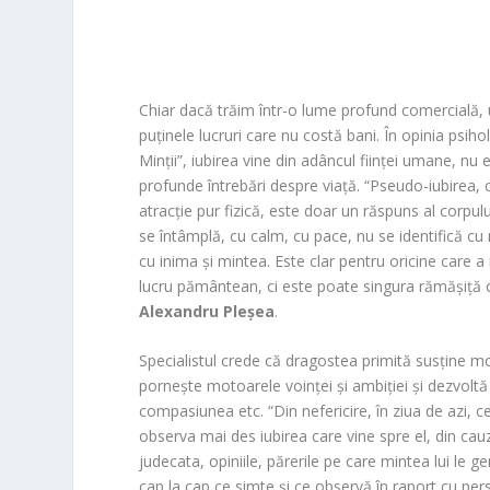
Chiar dacă trăim într-o lume profund comercială, 
puținele lucruri care nu costă bani. În opinia psih
Minții”, iubirea vine din adâncul ființei umane, nu 
profunde întrebări despre viață. “Pseudo-iubirea, ca
atracție pur fizică, este doar un răspuns al corpul
se întâmplă, cu calm, cu pace, nu se identifică cu 
cu inima și mintea. Este clar pentru oricine care a 
lucru pământean, ci este poate singura rămășiță c
Alexandru Pleșea
.
Specialistul crede că dragostea primită susține mor
pornește motoarele voinței și ambiției și dezvoltă
comp
asiunea etc. “Din nefericire, în ziua de azi,
observa mai
des iubirea care vine spre el, din ca
judecata, opiniile, părerile pe care mintea lui le 
cap la cap ce simte și ce observă în raport cu per