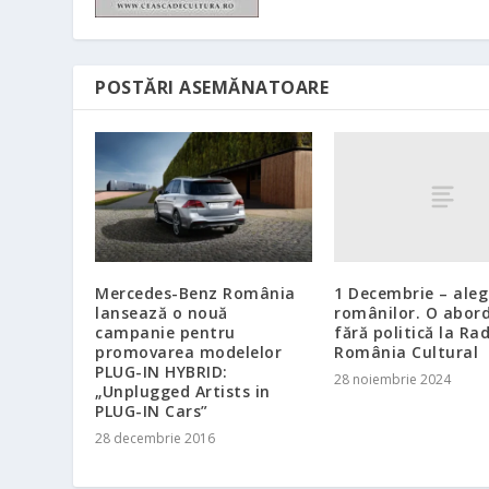
POSTĂRI ASEMĂNATOARE
1 Decembrie – aleg
Mercedes-Benz România
românilor. O abor
lansează o nouă
fără politică la Ra
campanie pentru
România Cultural
promovarea modelelor
PLUG-IN HYBRID:
28 noiembrie 2024
„Unplugged Artists in
PLUG-IN Cars”
28 decembrie 2016