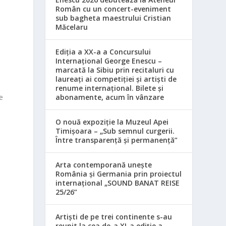
Român cu un concert-eveniment
sub bagheta maestrului Cristian
Măcelaru
Ediția a XX-a a Concursului
Internațional George Enescu –
marcată la Sibiu prin recitaluri cu
laureați ai competiției și artiști de
renume internațional. Bilete și
ce
abonamente, acum în vânzare
O nouă expoziție la Muzeul Apei
Timișoara – „Sub semnul curgerii.
Între transparență și permanență”
Arta contemporană unește
România și Germania prin proiectul
internațional „SOUND BANAT REISE
e
25/26”
Artiști de pe trei continente s-au
reunit la cea de-a XI-a ediție a