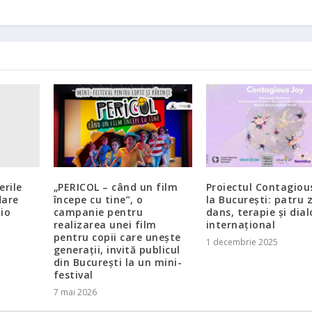
erile
„PERICOL – când un film
Proiectul Contagiou
dare
începe cu tine”, o
la București: patru z
dio
campanie pentru
dans, terapie și dia
realizarea unei film
internațional
pentru copii care unește
1 decembrie 2025
generații, invită publicul
din București la un mini-
festival
7 mai 2026