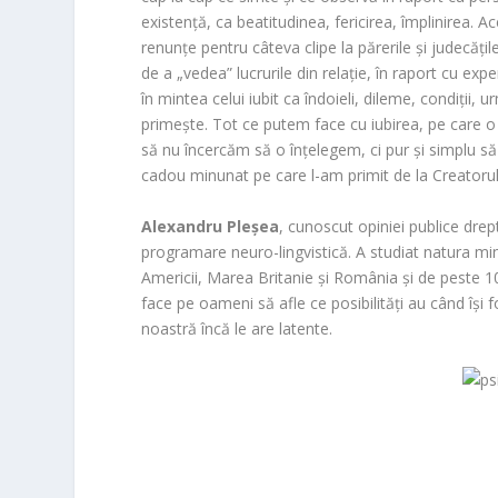
existență, ca beatit
udinea, fericirea, împlinirea. Ac
renunț
e pentru câteva clipe la părerile și judecăți
de a „vedea” lucrurile din relație, în raport cu expe
în mintea celui iubit ca îndoieli, dileme, condiții, 
primește. Tot ce putem face cu iubirea, pe care o 
să nu încercăm să o înțelegem, ci pur și simplu 
cadou minunat pe care l-am primit de la Creatoru
Alexandru Pleșea
, cunoscut opiniei publice drep
programare neuro-lingvistică. A studiat natura min
Americii, Marea Britanie și România și de peste 10
face pe oameni să afle ce posibilități au când își f
noastră încă le are latente.