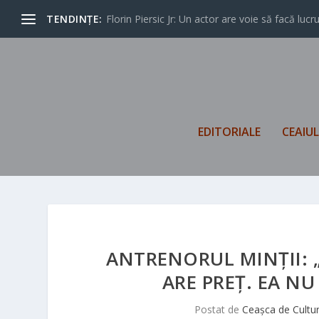
TENDINȚE:
Florin Piersic Jr: Un actor are voie să facă lucrur
EDITORIALE
CEAIU
ANTRENORUL MINŢII: „
ARE PREŢ. EA NU
Postat de
Ceașca de Cultu