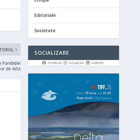
Editoriale
Societate
TORUL
SOCIALIZARE
a Fundației
Facebook
Instagram
LinkedIn
lor de Artă