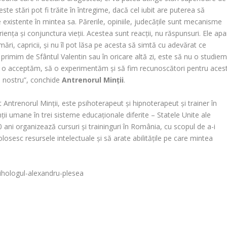
este stări pot fi trăite în întregime, dacă cel iubit are puterea să
le existente în mintea sa. Părerile, opiniile, judecățile sunt mecanisme
riența și conjunctura vieții. Acestea sunt reacții, nu răspunsuri. Ele apa
urmări, capricii, și nu îl pot lăsa pe acesta să simtă cu adevărat ce
primim de Sfântul Valentin sau în oricare altă zi, este să nu o studiem
să o acceptăm, să o experimentăm și să fim recunoscători pentru aces
l nostru”, conchide
Antrenorul Minții
.
t Antrenorul Minții, este psihoterapeut și hipnoterapeut și trainer în
ții umane în trei sisteme educaționale diferite – Statele Unite ale
 ani organizează cursuri și traininguri în România, cu scopul de a-i
olosesc resursele intelectuale și să arate abilitățile pe care mintea