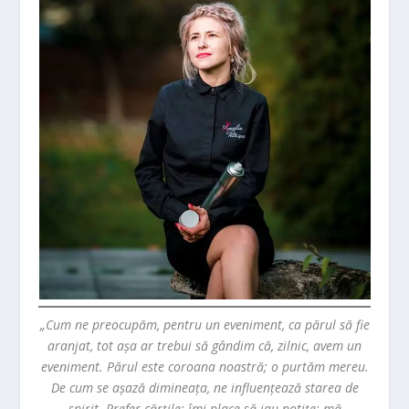
„Cum ne preocupăm, pentru un eveniment, ca părul să fie
aranjat, tot așa ar trebui să gândim că, zilnic, avem un
eveniment. Părul este coroana noastră; o purtăm mereu.
De cum se așază dimineața, ne influențează starea de
spirit. Prefer cărțile; îmi place să iau notițe; mă