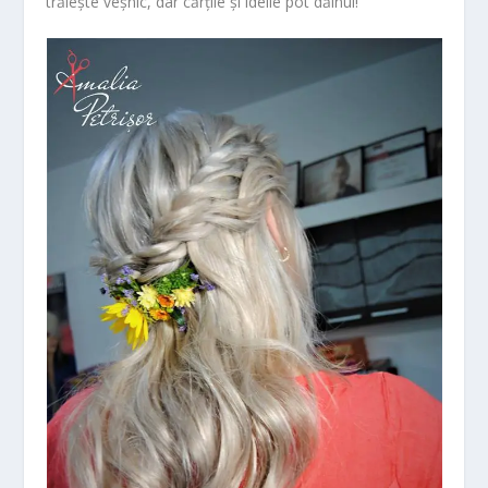
trăiește veșnic, dar cărțile și ideile pot dăinui!