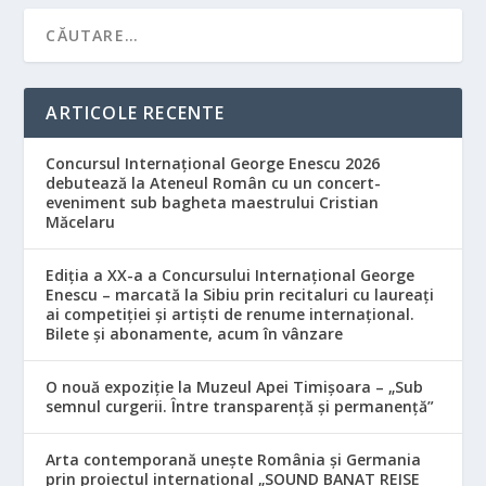
ARTICOLE RECENTE
Concursul Internațional George Enescu 2026
debutează la Ateneul Român cu un concert-
eveniment sub bagheta maestrului Cristian
Măcelaru
Ediția a XX-a a Concursului Internațional George
Enescu – marcată la Sibiu prin recitaluri cu laureați
ai competiției și artiști de renume internațional.
Bilete și abonamente, acum în vânzare
O nouă expoziție la Muzeul Apei Timișoara – „Sub
semnul curgerii. Între transparență și permanență”
Arta contemporană unește România și Germania
prin proiectul internațional „SOUND BANAT REISE