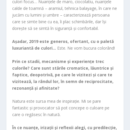
culori focus… Nuanțele de maro, ciocolatiu, nuanțele
calde de toamnă – aramiul, tehnica balayage, în care ne
jucăm cu lumini și umbre – caracterizează persoana
care se simte bine cu ea, îi plac schimbările, dar își
dorește să se simtă în siguranță și confortabil.
Așadar, 2019 este generos, ofertant, cu o paletă
luxuriantă de culori…
Este. Ne vom bucura colorând!
Prin ce stadii, mecanisme și experiențe trec
culorile? Care sunt stările cromatice, lăuntrice și
faptice, deopotrivă, pe care le vizitezi și care te
vizitează, la rândul lor, în semn de reciprocitate,
rezonanță și afinitate?
Natura este sursa mea de inspirație. Mi se pare
fantastic și provocator să pot concepe o culoare pe
care o regăsesc în natură.
În ce nuanțe, irizații și reflexii alegi, cu predilecție,