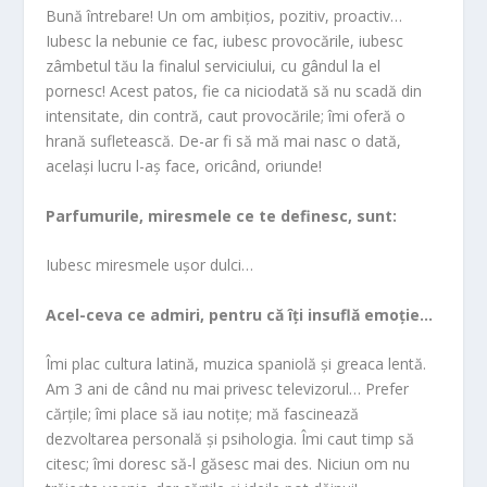
Bună întrebare! Un om ambițios, pozitiv, proactiv…
Iubesc la nebunie ce fac, iubesc provocările, iubesc
zâmbetul tău la finalul serviciului, cu gândul la el
pornesc! Acest patos, fie ca niciodată să nu scadă din
intensitate, din contră, caut provocările; îmi oferă o
hrană sufletească. De-ar fi să mă mai nasc o dată,
același lucru l-aș face, oricând, oriunde!
Parfumurile, miresmele ce te definesc, sunt:
Iubesc miresmele ușor dulci…
Acel-ceva ce admiri, pentru că îți insuflă emoție…
Îmi plac cultura latină, muzica spaniolă și greaca lentă.
Am 3 ani de când nu mai privesc televizorul… Prefer
cărțile; îmi place să iau notițe; mă fascinează
dezvoltarea personală și psihologia. Îmi caut timp să
citesc; îmi doresc să-l găsesc mai des. Niciun om nu