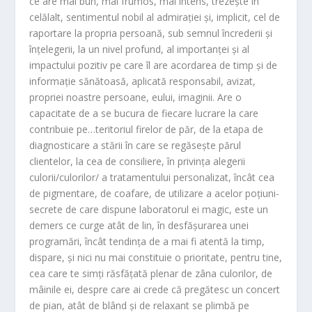
ce are mai bun, mai frumos, mai intens, trezește în
celălalt, sentimentul nobil al admirației și, implicit, cel de
raportare la propria persoană, sub semnul încrederii și
înțelegerii, la un nivel profund, al importanței și al
impactului pozitiv pe care îl are acordarea de timp și de
informație sănătoasă, aplicată responsabil, avizat,
propriei noastre persoane, eului, imaginii. Are o
capacitate de a se bucura de fiecare lucrare la care
contribuie pe…teritoriul firelor de păr, de la etapa de
diagnosticare a stării în care se regăsește părul
clientelor, la cea de consiliere, în privința alegerii
culorii/culorilor/ a tratamentului personalizat, încât cea
de pigmentare, de coafare, de utilizare a acelor poțiuni-
secrete de care dispune laboratorul ei magic, este un
demers ce curge atât de lin, în desfășurarea unei
programări, încât tendința de a mai fi atentă la timp,
dispare, și nici nu mai constituie o prioritate, pentru tine,
cea care te simți răsfățată plenar de zâna culorilor, de
mâinile ei, despre care ai crede că pregătesc un concert
de pian, atât de blând și de relaxant se plimbă pe