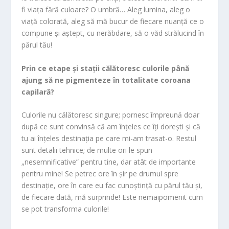
fi viața fără culoare? O umbră… Aleg lumina, aleg o
viață colorată, aleg să mă bucur de fiecare nuanță ce o
compune și aștept, cu nerăbdare, să o văd strălucind în
părul tău!
Prin ce etape și stații călătoresc culorile până
ajung să ne pigmenteze în totalitate coroana
capilară?
Culorile nu călătoresc singure; pornesc împreună doar
după ce sunt convinsă că am înțeles ce îți dorești și că
tu ai înțeles destinația pe care mi-am trasat-o. Restul
sunt detalii tehnice; de multe ori le spun
„nesemnificative” pentru tine, dar atât de importante
pentru mine! Se petrec ore în șir pe drumul spre
destinație, ore în care eu fac cunoștință cu părul tău și,
de fiecare dată, mă surprinde! Este nemaipomenit cum
se pot transforma culorile!