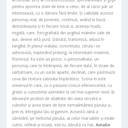
pentru sporirea stării de bine a celor, de al căror păr se
interesează, cu o dăruire fără limite. Și calitățile acestui
personaj real, de poveste, continuă, având la bază,
dintotdeauna și în fiecare nouă zi, aceeași trudă,
migală, care, fotografiată din unghiul mâinilor sale de
aur, devine artă pură. Dăruită, transmisă, adusă în
tangibil, în planul realului, concretului, căruia i se
adresează, explorând prelung, la intensitate maximă,
frumosul. Ea este un pictor, o personalitate, un
personaj care te întâmpină, de fiecare dată, în straie de
sărbătoare, cu un surâs aparte, declinat, care păstrează
ceva din textura satinului împărătesc. Scena ei este
universul în care, cu o pasiune tonică-efervescentă, cu
grație și cunoștințe asimilate la cel mai superior nivel, îți
dăruiește picături de vitalitate din viața secretă a
culorilor și acea stare de bine nemaiîntâlnită părului și,
prin el, întregului tău organism. Această zână a
zămislirii, pe teritoriul părului, al celor mai iubite și ireale
culori, reflexii și irizații, ești tu, dăruită cu har,
Amalia