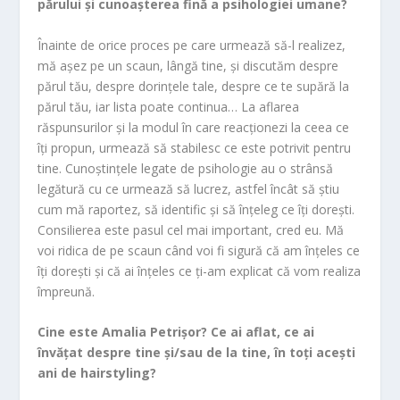
părului și cunoașterea fină a psihologiei umane?
Înainte de orice proces pe care urmează să-l realizez,
mă așez pe un scaun, lângă tine, și discutăm despre
părul tău, despre dorințele tale, despre ce te supără la
părul tău, iar lista poate continua… La aflarea
răspunsurilor și la modul în care reacționezi la ceea ce
îți propun, urmează să stabilesc ce este potrivit pentru
tine. Cunoștințele legate de psihologie au o strânsă
legătură cu ce urmează să lucrez, astfel încât să știu
cum mă raportez, să identific și să înțeleg ce îți dorești.
Consilierea este pasul cel mai important, cred eu. Mă
voi ridica de pe scaun când voi fi sigură că am înțeles ce
îți dorești și că ai înțeles ce ți-am explicat că vom realiza
împreună.
Cine este Amalia Petrișor? Ce ai aflat, ce ai
învățat despre tine și/sau de la tine, în toți acești
ani de hairstyling?