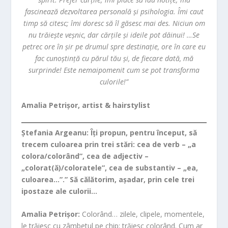
fascinează dezvoltarea personală și psihologia. Îmi caut
timp să citesc; îmi doresc să îl găsesc mai des. Niciun om
nu trăiește veșnic, dar cărțile și ideile pot dăinui! …Se
petrec ore în șir pe drumul spre destinație, ore în care eu
fac cunoștință cu părul tău și, de fiecare dată, mă
surprinde! Este nemaipomenit cum se pot transforma
culorile!”
Amalia Petrișor, artist & hairstylist
Ștefania Argeanu: Îți propun, pentru început, să
trecem culoarea prin trei stări: cea de verb – „a
colora/colorând”, cea de adjectiv –
„colorat(ă)/coloratele”, cea de substantiv – „ea,
culoarea…”.” Să călătorim, așadar, prin cele trei
ipostaze ale culorii…
Amalia Petrișor:
Colorând… zilele, clipele, momentele,
le trăiesc cu zâmbetul pe chip; trăiesc colorând. Cum ar