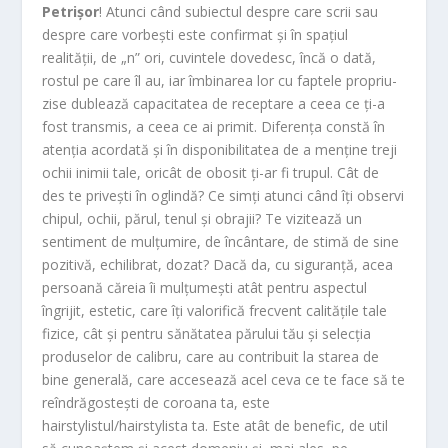
Petrișor
! Atunci când subiectul despre care scrii sau
despre care vorbești este confirmat și în spațiul
realității, de „n” ori, cuvintele dovedesc, încă o dată,
rostul pe care îl au, iar îmbinarea lor cu faptele propriu-
zise dublează capacitatea de receptare a ceea ce ți-a
fost transmis, a ceea ce ai primit. Diferența constă în
atenția acordată și în disponibilitatea de a menține treji
ochii inimii tale, oricât de obosit ți-ar fi trupul. Cât de
des te privești în oglindă? Ce simți atunci când îți observi
chipul, ochii, părul, tenul și obrajii? Te vizitează un
sentiment de mulțumire, de încântare, de stimă de sine
pozitivă, echilibrat, dozat? Dacă da, cu siguranță, acea
persoană căreia îi mulțumești atât pentru aspectul
îngrijit, estetic, care îți valorifică frecvent calitățile tale
fizice, cât și pentru sănătatea părului tău și selecția
produselor de calibru, care au contribuit la starea de
bine generală, care accesează acel ceva ce te face să te
reîndrăgostești de coroana ta, este
hairstylistul/hairstylista ta. Este atât de benefic, de util