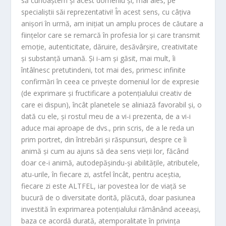
să cunoaștem și acest domeniu și, mai ales, pe
specialiștii săi reprezentativi! În acest sens, cu câțiva
anișori în urmă, am inițiat un amplu proces de căutare a
ființelor care se remarcă în profesia lor și care transmit
emoție, autenticitate, dăruire, desăvârșire, creativitate
și substanță umană. Și i-am și găsit, mai mult, îi
întâlnesc pretutindeni, tot mai des, primesc infinite
confirmări în ceea ce privește domeniul lor de expresie
(de exprimare și fructificare a potențialului creativ de
care ei dispun), încât planetele se aliniază favorabil și, o
dată cu ele, și rostul meu de a vi-i prezenta, de a vi-i
aduce mai aproape de dvs., prin scris, de a le reda un
prim portret, din întrebări și răspunsuri, despre ce îi
animă și cum au ajuns să dea sens vieții lor, făcând
doar ce-i animă, autodepășindu-și abilitățile, atributele,
atu-urile, în fiecare zi, astfel încât, pentru aceștia,
fiecare zi este ALTFEL, iar povestea lor de viață se
bucură de o diversitate dorită, plăcută, doar pasiunea
investită în exprimarea potențialului rămânând aceeași,
baza ce acordă durată, atemporalitate în privința