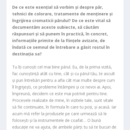
De ce este esențial să vorbim și despre păr,
tehnici de colorare, tratamente de menținere și
îngrijirea cromaticii părului? De ce este vital să
documentăm aceste subiecte, să căutăm
răspunsuri și să punem în practică, în concret,
informațiile primite de la ființele avizate, de
îndată ce semnul de întrebare a găsit rostul în
destinația sa?
Tu îți cunoști cel mai bine părul. Eu, de la prima vizită,
fac cunoștință atât cu tine, cât și cu părul tău, te ascult
și pun întrebări pentru a afla cât mai multe despre cum
îl îngrijești, ce probleme întâmpini și ce nevoi ai. Apoi,
împreună, decidem ce este mai potrivit pentru tine.
Procesele realizate de mine, în vizitele tale, sunt vitale
să fie continuate, în formula în care tu poți, și acasă. Iar
acum mă refer la produsele pe care urmează să le
folosești și la instrumentele de coafat… O bună
educație ne va ajuta, de ambele părți: tu să te bucuri de