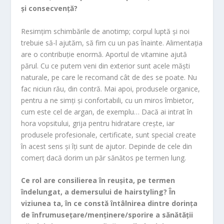
și consecvență?
Resimțim schimbările de anotimp; corpul luptă și noi
trebuie să-l ajutăm, să fim cu un pas înainte. Alimentația
are o contribuție enormă. Aportul de vitamine ajută
părul. Cu ce putem veni din exterior sunt acele măști
naturale, pe care le recomand cât de des se poate. Nu
fac niciun rău, din contră. Mai apoi, produsele organice,
pentru a ne simți și confortabili, cu un miros îmbietor,
cum este cel de argan, de exemplu… Dacă ai intrat în
hora vopsitului, grija pentru hidratare crește, iar
produsele profesionale, certificate, sunt special create
în acest sens și îți sunt de ajutor. Depinde de cele din
comerț dacă dorim un păr sănătos pe termen lung.
Ce rol are consilierea în reușita, pe termen
îndelungat, a demersului de hairstyling? În
viziunea ta, în ce constă întâlnirea dintre dorința
de înfrumusețare/menținere/sporire a sănătății