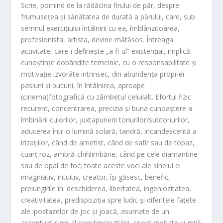
Scrie, pornind de la rădăcina firului de păr, despre
frumusețea și sănătatea de durată a părului, care, sub
semnul exercițiului întâlnirii cu ea, îmblânzitoarea,
profesionista, artista, devine mătăsos. Întreaga
activitate, care-i definește „a fi-ul” existențial, implică:
cunoștințe dobândite temeinic, cu o responsabilitate și
motivație izvorâte intrinsec, din abundența propriei
pasiuni și bucurii, în întâlnirea, aproape
(cinema)fotografică cu zâmbetul celuilalt. Efortul fizic
recurent, concentrarea, precizia și buna cunoaștere a
îmbinării culorilor, juxtapunerii tonurilor/subtonurilor,
aducerea într-o lumină solară, tandră, incandescentă a
irizațiilor, când de ametist, când de safir sau de topaz,
cuarț roz, ambră-chihlimbărie, când pe cele diamantine
sau de opal de foc; toate aceste voci ale sinelui ei
imaginativ, intuitiv, creator, își găsesc, benefic,
prelungirile în: deschiderea, libertatea, ingeniozitatea,
creativitatea, predispoziția spre ludic și diferitele fațete
ale ipostazelor de joc și joacă, asumate de un
accentuat simț al conștiinciozității, spontaneitate și grijă