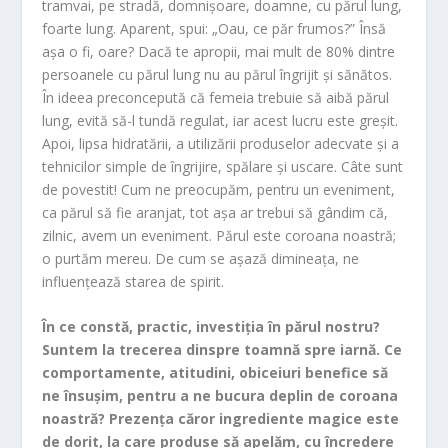
tramvai, pe stradă, domnișoare, doamne, cu părul lung,
foarte lung. Aparent, spui: „Oau, ce păr frumos?” Însă
așa o fi, oare? Dacă te apropii, mai mult de 80% dintre
persoanele cu părul lung nu au părul îngrijit și sănătos.
În ideea preconcepută că femeia trebuie să aibă părul
lung, evită să-l tundă regulat, iar acest lucru este greșit.
Apoi, lipsa hidratării, a utilizării produselor adecvate și a
tehnicilor simple de îngrijire, spălare și uscare. Câte sunt
de povestit! Cum ne preocupăm, pentru un eveniment,
ca părul să fie aranjat, tot așa ar trebui să gândim că,
zilnic, avem un eveniment. Părul este coroana noastră;
o purtăm mereu. De cum se așază dimineața, ne
influențează starea de spirit.
În ce constă, practic, investiția în părul nostru?
Suntem la trecerea dinspre toamnă spre iarnă. Ce
comportamente, atitudini, obiceiuri benefice să
ne însușim, pentru a ne bucura deplin de coroana
noastră? Prezența căror ingrediente magice este
de dorit, la care produse să apelăm, cu încredere