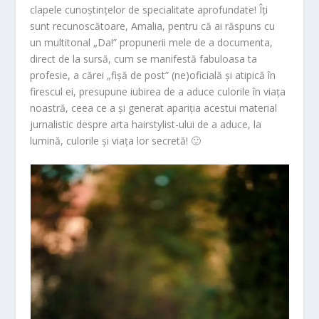
clapele cunoștințelor de specialitate aprofundate! Îți
sunt recunoscătoare, Amalia, pentru că ai răspuns cu
un multitonal „Da!” propunerii mele de a documenta,
direct de la sursă, cum se manifestă fabuloasa ta
profesie, a cărei „fișă de post” (ne)oficială și atipică în
firescul ei, presupune iubirea de a aduce culorile în viața
noastră, ceea ce a și generat apariția acestui material
jurnalistic despre arta hairstylist-ului de a aduce, la
lumină, culorile și viața lor secretă! 🙂