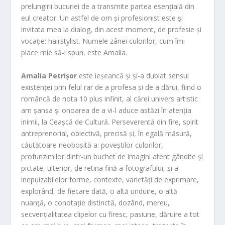
prelungirii bucuriei de a transmite partea esențială din
eul creator. Un astfel de om și profesionist este și
invitata mea la dialog, din acest moment, de profesie și
vocație: hairstylist. Numele zânei culorilor, cum îmi
place mie să-i spun, este Amalia.
Amalia Petrișor
este ieșeancă și și-a dublat sensul
existenței prin felul rar de a profesa și de a dărui, fiind o
româncă de nota 10 plus infinit, al cărei univers artistic
am șansa și onoarea de a vi-l aduce astăzi în atenția
inimii, la Ceașcă de Cultură. Perseverentă din fire, spirit
antreprenorial, obiectivă, precisă și, în egală măsură,
căutătoare neobosită a: poveștilor culorilor,
profunzimilor dintr-un buchet de imagini atent gândite și
pictate, ulterior, de retina fină a fotografului, și a
inepuizabilelor forme, contexte, varietăți de exprimare,
explorând, de fiecare dată, o altă unduire, o altă
nuanță, o conotație distinctă, dozând, mereu,
secvențialitatea clipelor cu firesc, pasiune, dăruire a tot