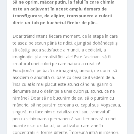
Să ne oprim, măcar puțin, la felul în care chimia
este un adjuvant în acest amplu demers de
transfigurare, de alipire, transpunere a culorii
dintr-un tub pe buchetul firelor de păr…
Doar trăind intens fiecare moment, de la etapa în care
te așezi pe scaun până te ridici, ajungi să dobândești și
să câștigi acea satisfacție a muncii, a dedicării, a
imaginației și a creativității tale! Este fascinant să fii
creatorul unei culori pe care natura a creat-o!
Funcționăm pe bază de imagini și, uneori, ne dorim să
asociem o anumită culoare cu ceva ce îl vedem deja.
Însă cu atât mai plăcut este atunci când nu găsim o
denumire sau o definiție a unei culori și, atunci, ce ne
rămâne? Doar să ne bucurăm de ea, să o purtăm cu
mândrie, să ne purtăm coroana cu capul sus. Vopseaua,
singură, nu face nimic; catalizatorul sau „vinovatul”
pentru schimbarea permanentă sau temporară a unei
nuanțe este oxidantul, un activator care vine în
concentrații și forme diferite. Împreună intră în interiorul