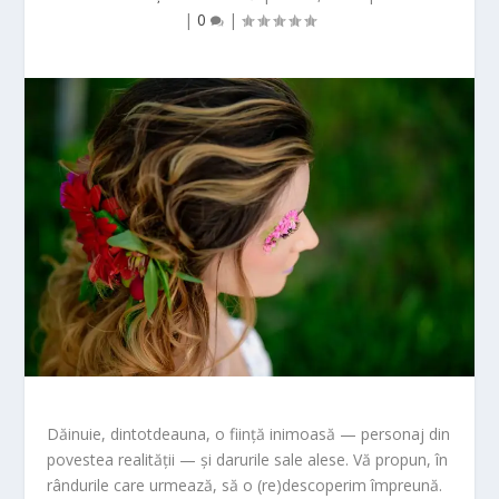
|
0
|
Dăinuie, dintotdeauna, o ființă inimoasă — personaj din
povestea realității — și darurile sale alese. Vă propun, în
rândurile care urmează, să o (re)descoperim împreună.