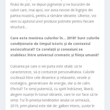
firului de păr, se depun pigmenții și ne bucurăm de
culori care, mai apoi, vor avea nevoie de îngrijire din
partea noastră, pentru a rămâne vibrante. Ulterior, voi
veni cu ajutorul unor produse potrivite pentru fiecare
structură…
Care este menirea culorilor în… 2018? Sunt culorile
condiționate de timpul istoric și de contextul
sociocultural? Ce corelații și conexiuni se
stabilesc între universul cromatic și ființa umană?
Culoarea pe care o vei purta este vitală: să te
caracterizeze, să-ți contureze personalitatea. Culorile
oscilează între cele dinamice și relaxante, vesele și
nostalgice, generatoare de energie, dar și de calm.
Efectul? Te simți puternică, cu spirit îndrăzneț, liberă;
alegem nuanțe în tonuri vibrante, care te vor face să te
simți: Tu! În privința tendințelor anului ce urmează,
2019, prim-planul este dat de: galben intens, șuvițe în