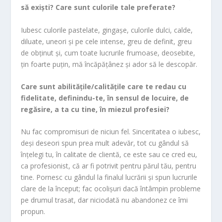
să exiști? Care sunt culorile tale preferate?
Iubesc culorile pastelate, gingașe, culorile dulci, calde,
diluate, uneori și pe cele intense, greu de definit, greu
de obținut și, cum toate lucrurile frumoase, deosebite,
țin foarte puțin, mă încăpățânez și ador să le descopăr.
Care sunt abilitățile/calitățile care te redau cu
fidelitate, definindu-te, în sensul de locuire, de
regăsire, a ta cu tine, în miezul profesiei?
Nu fac compromisuri de niciun fel. Sinceritatea o iubesc,
deși deseori spun prea mult adevăr, tot cu gândul să
înțelegi tu, în calitate de clientă, ce este sau ce cred eu,
ca profesionist, că ar fi potrivit pentru părul tău, pentru
tine. Pornesc cu gândul la finalul lucrării și spun lucrurile
clare de la început; fac ocolișuri dacă întâmpin probleme
pe drumul trasat, dar niciodată nu abandonez ce îmi
propun.