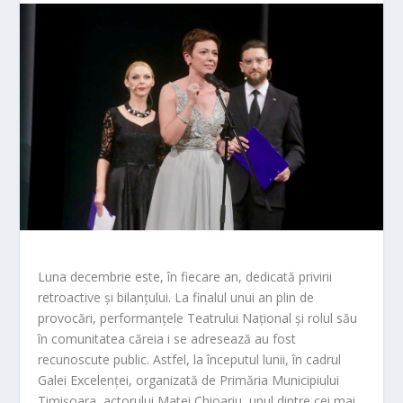
Luna decembrie este, în fiecare an, dedicată privirii
retroactive și bilanțului. La finalul unui an plin de
provocări, performanțele Teatrului Național și rolul său
în comunitatea căreia i se adresează au fost
recunoscute public. Astfel, la începutul lunii, în cadrul
Galei Excelenței, organizată de Primăria Municipiului
Timișoara, actorului Matei Chioariu, unul dintre cei mai