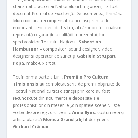
charismatici actori ai Naționalului timișorean, i-a fost
decernat Premiul de Excelență. De asemenea, Primăria
Municipiului a recompensat cu același premiu doi
importanți tehnicieni de teatru, al căror profesionalism
reprezintă o garanție a calității reprezentațiilor
spectacolelor Teatrului Național:
Sebastian
Hamburger
– compozitor, sound designer, video
designer și operator de sunet și
Gabriela Strugaru
Popa
, make-up artist.
Tot în prima parte a lunii,
Premiile Pro Cultura
Timisiensis
au completat seria de premii obținute de
Teatrul Național cu trei distincții prin care au fost
recunoscute din nou meritele deosebite ale
profesioniștilor din meseriile „din spatele scenei”. Este
vorba despre regizorul tehnic
Anna Ilyés
, costumiera și
artista plastică
Monica Grand
și light designer-ul
Gerhard Crăciun
.