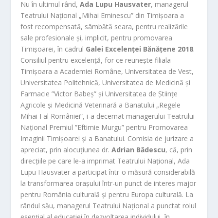
Nu în ultimul rând,
Ada Lupu Hausvater
, managerul
Teatrului Național „Mihai Eminescu” din Timișoara a
fost recompensată, sâmbătă seara, pentru realizările
sale profesionale și, implicit, pentru promovarea
Timișoarei, în cadrul
Galei Excelenței Bănățene 2018
.
Consiliul pentru excelență, for ce reunește filiala
Timișoara a Academiei Române, Universitatea de Vest,
Universitatea Politehnică, Universitatea de Medicină și
Farmacie ”Victor Babeș” și Universitatea de Științe
Agricole și Medicină Veterinară a Banatului „Regele
Mihai I al României”, i-a decernat managerului Teatrului
Național Premiul ”Eftimie Murgu” pentru Promovarea
Imaginii Timișoarei și a Banatului. Comisia de jurizare a
apreciat, prin alocuțiunea dr.
Adrian Bădescu
, că, prin
direcțiile pe care le-a imprimat Teatrului Național, Ada
Lupu Hausvater a participat într-o măsură considerabilă
la transformarea orașului într-un punct de interes major
pentru România culturală și pentru Europa culturală. La
rândul său, managerul Teatrului Național a punctat rolul
esențial al educației în dezvoltarea individului, în