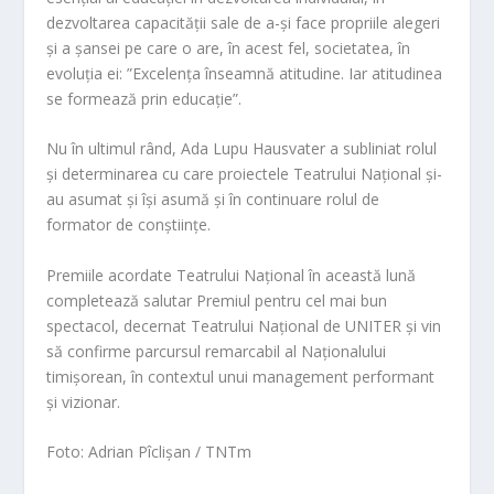
dezvoltarea capacității sale de a-și face propriile alegeri
și a șansei pe care o are, în acest fel, societatea, în
evoluția ei: ”Excelența înseamnă atitudine. Iar atitudinea
se formează prin educație”.
Nu în ultimul rând, Ada Lupu Hausvater a subliniat rolul
și determinarea cu care proiectele Teatrului Național și-
au asumat și își asumă și în continuare rolul de
formator de conștiințe.
Premiile acordate Teatrului Național în această lună
completează salutar Premiul pentru cel mai bun
spectacol, decernat Teatrului Național de UNITER și vin
să confirme parcursul remarcabil al Naționalului
timișorean, în contextul unui management performant
și vizionar.
Foto: Adrian Pîclișan / TNTm