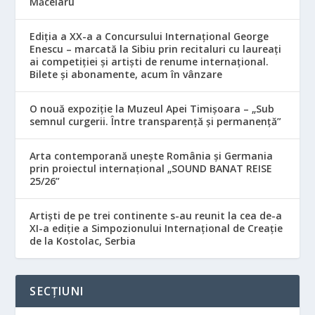
Măcelaru
Ediția a XX-a a Concursului Internațional George
Enescu – marcată la Sibiu prin recitaluri cu laureați
ai competiției și artiști de renume internațional.
Bilete și abonamente, acum în vânzare
O nouă expoziție la Muzeul Apei Timișoara – „Sub
semnul curgerii. Între transparență și permanență”
Arta contemporană unește România și Germania
prin proiectul internațional „SOUND BANAT REISE
25/26”
Artiști de pe trei continente s-au reunit la cea de-a
XI-a ediție a Simpozionului Internațional de Creație
de la Kostolac, Serbia
SECȚIUNI