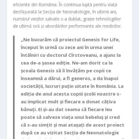
eficiente din România. În continua luptă pentru viață
desfășurată la Secția de Neonatologie, în ultimii ani,
numărul vieților salvate s-a dublat, grație tehnologiilor
de ultimă oră și abordărilor performante ale medicilor.
„Ne bucurăm că proiectul Genesis for Life,
început în urmă cu zece ani în urma unei
întâlniri cu doctorul Cîrstoveanu, a ajuns la
cea de-a șasea ediție. Ne-am dorit ca la
școala Genesis să îi învățăm pe copii ce
înseamnă a dărui, a fi generos, a da înapoi
societății, lucruri puțin uitate în România. La
ediția de anul acesta copiii școlii noastre s-
au implicat mult și fiecare a donat câțiva
bănuți. Ei și-au dat seama că fiecare leu
poate să salveze viața unui bebeluș și cred
că s-au simțit și mai atașați de acest proiect
după ce au vizitat Secția de Neonatologie