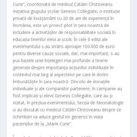
Curie”, coordonată de medicul Cătălin Cîrstoveanu.
Inițiativa grupului școlar Genesis Collegiate, o instituție
privată de învățământ cu 20 de ani de experiență în
România, este un proiect pilot în țara noastră de
includere a activităților de responsabilitate socială în
educația tinerilor elevi ai școlii. În cele 6 ediții ale
evenimentului s-au strâns aproape 100.000 de euro
pentru diverse cauze sociale, dar, mai important, s-au
pus bazele unei înțelegeri mai profunde a tinerei
generații despre importanța acțiunilor individuale în
contextul mai larg al aspectelor pe care le dorim
îmbunătățite în țara noastră. Dincolo de donațiile
individuale și ale companiilor partenere, în campanie au
fost implicați și elevii Genesis Collegiate, care au și
vizitat, în preziua evenimentului, Secția de Neonatologie
și au discutat cu medicul Cătălin Cîrstoveanu despre ce
schimbări va aduce gestul lor generos în viața
pacienților de la „Marie Curie”.