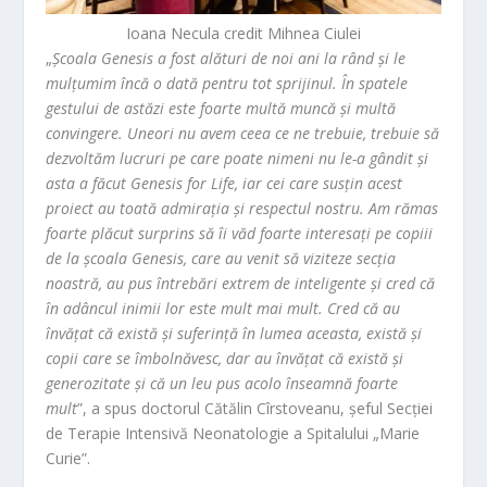
Ioana Necula credit Mihnea Ciulei
„
Școala Genesis a fost alături de noi ani la rând și le
mulțumim încă o dată pentru tot sprijinul. În spatele
gestului de astăzi este foarte multă muncă și multă
convingere. Uneori nu avem ceea ce ne trebuie, trebuie să
dezvoltăm lucruri pe care poate nimeni nu le-a gândit și
asta a făcut Genesis for Life, iar cei care susțin acest
proiect au toată admirația și respectul nostru. Am rămas
foarte plăcut surprins să îi văd foarte interesați pe copiii
de la școala Genesis, care au venit să viziteze secția
noastră, au pus întrebări extrem de inteligente și cred că
în adâncul inimii lor este mult mai mult. Cred că au
învățat că există și suferință în lumea aceasta, există și
copii care se îmbolnăvesc, dar au învățat că există și
generozitate și că un leu pus acolo înseamnă foarte
mult
”, a spus doctorul
Cătălin Cîrstoveanu
, șeful Secției
de Terapie Intensivă Neonatologie a Spitalului „Marie
Curie”.