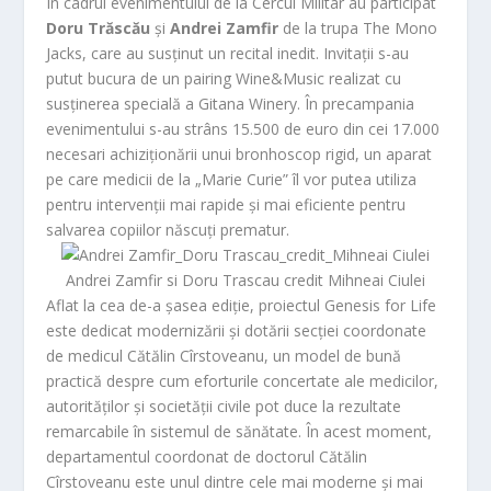
În cadrul evenimentului de la Cercul Militar au participat
Doru Trăscău
și
Andrei Zamfir
de la trupa The Mono
Jacks, care au susținut un recital inedit. Invitații s-au
putut bucura de un pairing Wine&Music realizat cu
susținerea specială a Gitana Winery. În precampania
evenimentului s-au strâns 15.500 de euro din cei 17.000
necesari achiziționării unui bronhoscop rigid, un aparat
pe care medicii de la „Marie Curie” îl vor putea utiliza
pentru intervenții mai rapide și mai eficiente pentru
salvarea copiilor născuți prematur.
Andrei Zamfir si Doru Trascau credit Mihneai Ciulei
Aflat la cea de-a șasea ediție, proiectul
Genesis for Life
este dedicat modernizării și dotării secției coordonate
de medicul
Cătălin Cîrstoveanu
, un model de bună
practică despre cum eforturile concertate ale medicilor,
autorităților și societății civile pot duce la rezultate
remarcabile în sistemul de sănătate. În acest moment,
departamentul coordonat de doctorul Cătălin
Cîrstoveanu este unul dintre cele mai moderne și mai