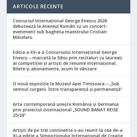
ARTICOLE RECENTE
Concursul Internațional George Enescu 2026
debutează la Ateneul Român cu un concert-
eveniment sub bagheta maestrului Cristian
Măcelaru
Ediția a XX-a a Concursului Internațional George
Enescu – marcată la Sibiu prin recitaluri cu laureați
ai competiției și artiști de renume internațional.
Bilete și abonamente, acum în vânzare
O nouă expoziție la Muzeul Apei Timișoara – „Sub
semnul curgerii. Între transparență și permanență”
Arta contemporană unește România și Germania
prin proiectul internațional „SOUND BANAT REISE
25/26”
Artiști de pe trei continente s-au reunit la cea de-a
XI-a ediție a Simpozionului Internațional de Creație