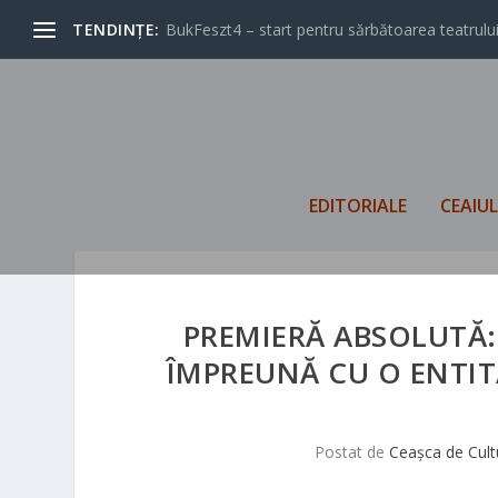
TENDINȚE:
BukFeszt4 – start pentru sărbătoarea teatrului
EDITORIALE
CEAIU
PREMIERĂ ABSOLUTĂ:
ÎMPREUNĂ CU O ENTITA
Postat de
Ceașca de Cult