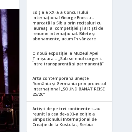
Ediția a XX-a a Concursului
Internațional George Enescu –
marcată la Sibiu prin recitaluri cu
laureați ai competiției și artiști de
renume internațional. Bilete și
abonamente, acum în vânzare
O nouă expoziție la Muzeul Apei
Timișoara – „Sub semnul curgerii.
Între transparență și permanență”
Arta contemporană unește
România și Germania prin proiectul
internațional „SOUND BANAT REISE
25/26”
Artiști de pe trei continente s-au
reunit la cea de-a XI-a ediție a
Simpozionului Internațional de
Creație de la Kostolac, Serbia