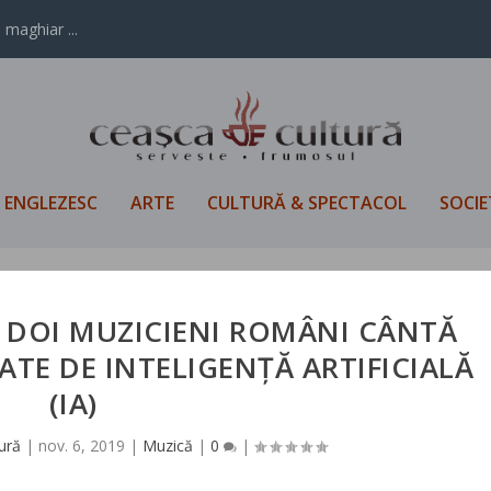
 maghiar ...
L ENGLEZESC
ARTE
CULTURĂ & SPECTACOL
SOCIE
 DOI MUZICIENI ROMÂNI CÂNTĂ
TE DE INTELIGENȚĂ ARTIFICIALĂ
(IA)
ură
|
nov. 6, 2019
|
Muzică
|
0
|