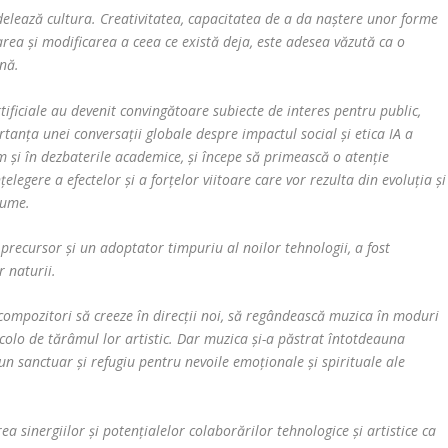
elează cultura. Creativitatea, capacitatea de a da naștere unor forme
rea și modificarea a ceea ce există deja, este adesea văzută ca o
nă.
artificiale au devenit convingătoare subiecte de interes pentru public,
tanța unei conversații globale despre impactul social și etica IA a
m și în dezbaterile academice, și începe să primească o atenție
legere a efectelor și a forțelor viitoare care vor rezulta din evoluția și
lume.
precursor și un adoptator timpuriu al noilor tehnologii, a fost
r naturii.
 compozitori să creeze în direcții noi, să regândească muzica în moduri
olo de tărâmul lor artistic. Dar muzica și-a păstrat întotdeauna
it un sanctuar și refugiu pentru nevoile emoționale și spirituale ale
ea sinergiilor și potențialelor colaborărilor tehnologice și artistice ca