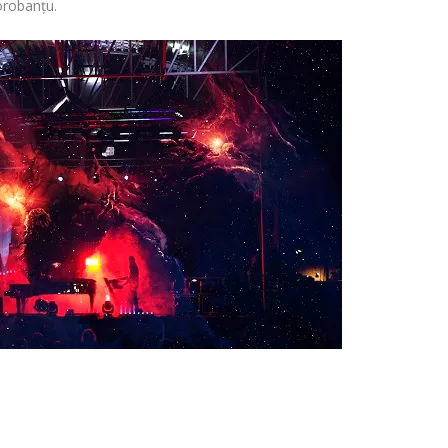
orobanțu
.