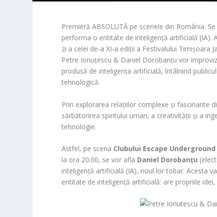
Premieră ABSOLUTĂ pe scenele din România. Se pre
performa o entitate de inteligență artificială (IA). 
zi a celei de-a XI-a ediții a Festivalului Timișoara
Petre Ionuțescu & Daniel Dorobanțu vor improviza,
produsă de inteligența artificială, întâlnind public
tehnologică.
Prin explorarea relațiilor complexe și fascinante d
sărbătorirea spiritului uman, a creativității și a ing
tehnologie.
Astfel, pe scena
Clubului Escape Underground
la ora 20.00, se vor afla
Daniel Dorobanțu
(elect
inteligență artificială (IA), noul lor tobar. Acest
entitate de inteligență artificială: are propriile id