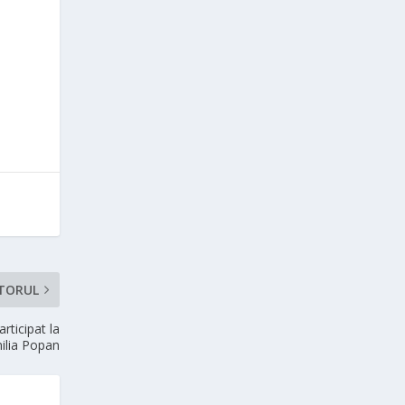
TORUL
rticipat la
ilia Popan