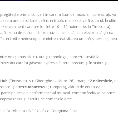
gătește primul concert în care, alături de muzicieni consacrați, va
Aceasta are un rol bine definit în trupă, mai exact va fi tobarul. În ulti
 Jazz (eveniment care are loc între 10 – 12 noiembrie, la Timișoara)
 în zona de fuziune dintre muzica acustică, cea electronică și cea
ul în teritoriile nedescoperite dintre creativitatea umană și perfecțiunea
intre om și mașină, cultură și tehnologie, concertul invită la
eniozității care își găsește expresia în arte, precum și în știință și
 Hub
(Timișoara, str. Gheorghe Lazăr nr. 26), marți,
12 noiembrie
, d
ronice) și
Petre Ionuțescu
(trompetă), alături de entitatea de
a va participa activ la performance-ul muzical, comportându-se ca orice
ei, improvizează și ascultă de comenzile date.