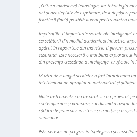
„Cultura modelează tehnologia, iar tehnologia mod
noi și neașteptate de exprimare, de a depăși repeta
frontieră finală posibilă numai pentru mintea uma
Implicațiile și impacturile sociale ale inteligenței 
cercetătorii din mediul academic și industrie. Impor
apărut în rapoartele din industrie și guvern, precu
susținută. Este necesară o mai bună explorare și înțe
din prezența crescândă a inteligenței artificiale în 
Muzica de-a lungul secolelor a fost întotdeauna un 
întotdeauna un apropiat al matematicii și științelo
Noile instrumente i-au inspirat și i-au provocat pe
contemporane și vizionare, conducând inovația dinc
rădăcinile puternice în istorie și tradiție și a ofer
oamenilor.
Este necesar un progres în înțelegerea și consolidar