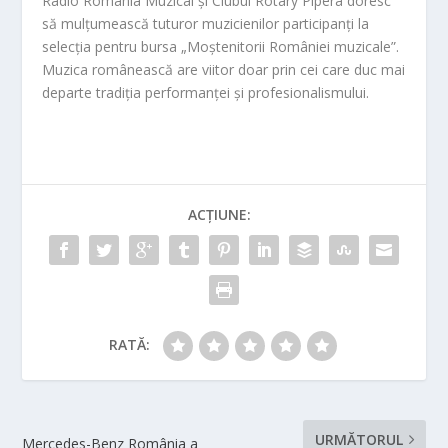
Radio România Muzical și Clubul Rotary Pipera doresc
să mulțumească tuturor muzicienilor participanți la
selecția pentru bursa „Moștenitorii României muzicale”.
Muzica românească are viitor doar prin cei care duc mai
departe tradiția performanței și profesionalismului.
ACȚIUNE:
RATĂ:
URMĂTORUL
Mercedes-Benz România a