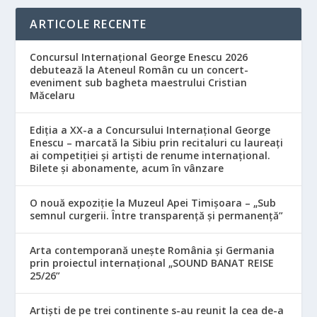
ARTICOLE RECENTE
Concursul Internațional George Enescu 2026
debutează la Ateneul Român cu un concert-
eveniment sub bagheta maestrului Cristian
Măcelaru
Ediția a XX-a a Concursului Internațional George
Enescu – marcată la Sibiu prin recitaluri cu laureați
ai competiției și artiști de renume internațional.
Bilete și abonamente, acum în vânzare
O nouă expoziție la Muzeul Apei Timișoara – „Sub
semnul curgerii. Între transparență și permanență”
Arta contemporană unește România și Germania
prin proiectul internațional „SOUND BANAT REISE
25/26”
Artiști de pe trei continente s-au reunit la cea de-a