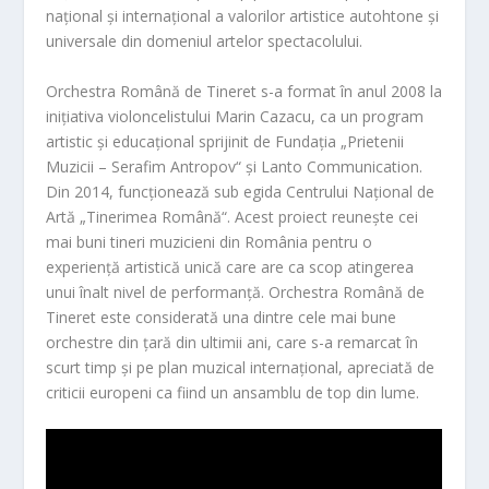
național și internațional a valorilor artistice autohtone și
universale din domeniul artelor spectacolului.
Orchestra Română de Tineret s-a format în anul 2008 la
inițiativa violoncelistului Marin Cazacu, ca un program
artistic și educațional sprijinit de Fundația „Prietenii
Muzicii – Serafim Antropov“ și Lanto Communication.
Din 2014, funcționează sub egida Centrului Național de
Artă „Tinerimea Română“. Acest proiect reunește cei
mai buni tineri muzicieni din România pentru o
experiență artistică unică care are ca scop atingerea
unui înalt nivel de performanță. Orchestra Română de
Tineret este considerată una dintre cele mai bune
orchestre din țară din ultimii ani, care s-a remarcat în
scurt timp și pe plan muzical internațional, apreciată de
criticii europeni ca fiind un ansamblu de top din lume.