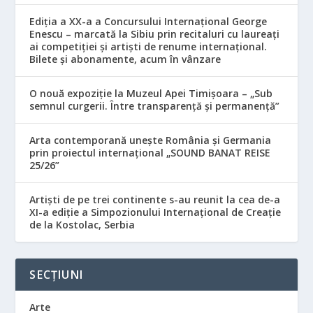
Ediția a XX-a a Concursului Internațional George
Enescu – marcată la Sibiu prin recitaluri cu laureați
ai competiției și artiști de renume internațional.
Bilete și abonamente, acum în vânzare
O nouă expoziție la Muzeul Apei Timișoara – „Sub
semnul curgerii. Între transparență și permanență”
Arta contemporană unește România și Germania
prin proiectul internațional „SOUND BANAT REISE
25/26”
Artiști de pe trei continente s-au reunit la cea de-a
XI-a ediție a Simpozionului Internațional de Creație
de la Kostolac, Serbia
SECȚIUNI
Arte