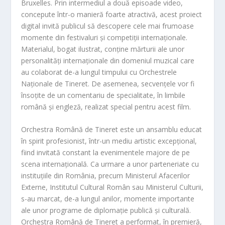
Bruxelles. Prin intermediul a două episoade video,
concepute într-o manieră foarte atractivă, acest proiect
digital invită publicul să descopere cele mai frumoase
momente din festivaluri și competiții internaționale.
Materialul, bogat ilustrat, conține mărturii ale unor
personalități internaționale din domeniul muzical care
au colaborat de-a lungul timpului cu Orchestrele
Naționale de Tineret. De asemenea, secvențele vor fi
însoțite de un comentariu de specialitate, în limbile
română și engleză, realizat special pentru acest film.
Orchestra Română de Tineret este un ansamblu educat
în spirit profesionist, într-un mediu artistic excepțional,
fiind invitată constant la evenimentele majore de pe
scena internațională. Ca urmare a unor parteneriate cu
instituțiile din România, precum Ministerul Afacerilor
Externe, Institutul Cultural Român sau Ministerul Culturii,
s-au marcat, de-a lungul anilor, momente importante
ale unor programe de diplomație publică și culturală.
Orchestra Română de Tineret a performat, în premieră,