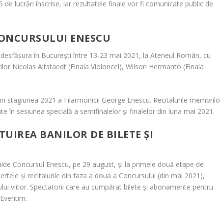
de lucrări înscrise, iar rezultatele finale vor fi comunicate public de
 CONCURSULUI ENESCU
r desfășura în București între 13-23 mai 2021, la Ateneul Român, cu
rilor Nicolas Altstaedt (Finala Violoncel), Wilson Hermanto (Finala
din stagiunea 2021 a Filarmonicii George Enescu. Recitalurile membrilo
izate în sesiunea specială a semifinalelor și finalelor din luna mai 2021.
TUIREA BANILOR DE BILETE ȘI
chide Concursul Enescu, pe 29 august, și la primele două etape de
certele și recitalurile din faza a doua a Concursului (din mai 2021),
lui viitor. Spectatorii care au cumpărat bilete și abonamente pentru
a Eventim.