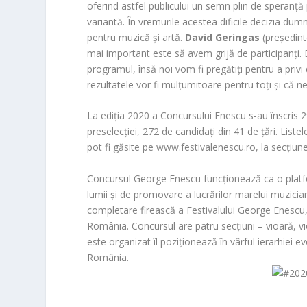
oferind astfel publicului un semn plin de speranță 
variantă. În vremurile acestea dificile decizia du
pentru muzică și artă.
David Geringas
(președinte
mai important este să avem grijă de participanți. B
programul, însă noi vom fi pregătiți pentru a privi 
rezultatele vor fi mulțumitoare pentru toți și că n
La ediția 2020 a Concursului Enescu s-au înscris 2
preselecției, 272 de candidați din 41 de țări. Listel
pot fi găsite pe www.festivalenescu.ro, la secțiun
Concursul George Enescu funcționează ca o platfor
lumii și de promovare a lucrărilor marelui muzician
completare firească a Festivalului George Enescu,
România. Concursul are patru secțiuni – vioară, vi
este organizat îl poziționează în vârful ierarhiei 
România.