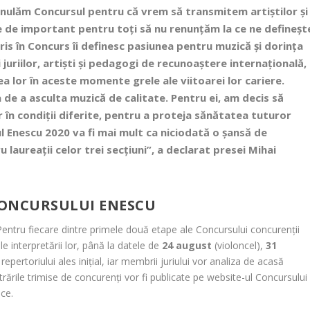
anulăm Concursul pentru că vrem să transmitem artiștilor și
e de important pentru toți să nu renunțăm la ce ne defineșt
ris în Concurs îi definesc pasiunea pentru muzică și dorința
 juriilor, artiști și pedagogi de recunoaștere internațională,
ea lor în aceste momente grele ale viitoarei lor cariere.
 de a asculta muzică de calitate. Pentru ei, am decis să
în condiții diferite, pentru a proteja sănătatea tuturor
ul Enescu 2020 va fi mai mult ca niciodată o șansă de
 laureații celor trei secțiuni”, a declarat presei
Mihai
 CONCURSULUI ENESCU
 Pentru fiecare dintre primele două etape ale Concursului concurenții
le interpretării lor, până la datele de
24 august
(violoncel),
31
epertoriului ales inițial, iar membrii juriului vor analiza de acasă
rările trimise de concurenți vor fi publicate pe website-ul Concursului
ice.