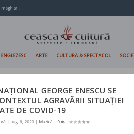
 maghiar ...
L ENGLEZESC
ARTE
CULTURĂ & SPECTACOL
SOCIE
NAȚIONAL GEORGE ENESCU SE
ONTEXTUL AGRAVĂRII SITUAȚIEI
ATE DE COVID-19
ură
|
aug. 6, 2020
|
Muzică
|
0
|