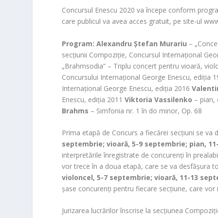
Concursul Enescu 2020 va începe conform progr
care publicul va avea acces gratuit, pe site-ul www
Program:
Alexandru Ștefan Murariu
– „Concert
secțiunii Compoziție, Concursul Internațional Geo
„Brahmsodia” – Triplu concert pentru vioară, violo
Concursului Internațional George Enescu, ediția 19
Internațional George Enescu, ediția 2016
Valenti
Enescu, ediția 2011
Viktoria Vassilenko
– pian, 
Brahms
– Simfonia nr. 1 în do minor, Op. 68
Prima etapă de Concurs a fiecărei secțiuni se va 
septembrie; vioară, 5-9 septembrie; pian, 1
interpretările înregistrate de concurenți în prealabil
vor trece în a doua etapă, care se va desfășura tot
violoncel, 5-7 septembrie; vioară, 11-13 sep
șase concurenți pentru fiecare secțiune, care vor i
Jurizarea lucrărilor înscrise la secțiunea Compoz