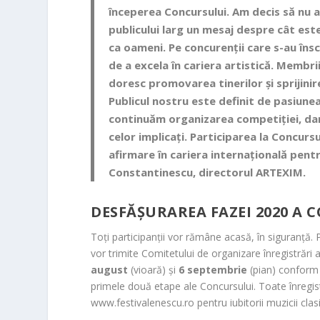
începerea Concursului. Am decis să nu 
publicului larg un mesaj despre cât est
ca oameni. Pe concurenții care s-au însc
de a excela în cariera artistică. Membrii
doresc promovarea tinerilor și sprijinir
Publicul nostru este definit de pasiunea
continuăm organizarea competiției, dar 
celor implicați. Participarea la Concurs
afirmare în cariera internațională pentru
Constantinescu
, directorul ARTEXIM.
DESFĂȘURAREA FAZEI 2020 A
Toți participanții vor rămâne acasă, în siguranță.
vor trimite Comitetului de organizare înregistrări a
august
(vioară) și
6 septembrie
(pian) conform r
primele două etape ale Concursului. Toate înregist
www.festivalenescu.ro pentru iubitorii muzicii clas