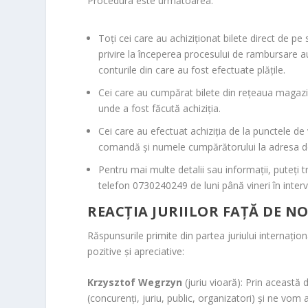
Procedura este următoarea:
Toți cei care au achiziționat bilete direct de p
privire la începerea procesului de rambursare au
conturile din care au fost efectuate plățile.
Cei care au cumpărat bilete din rețeaua magazi
unde a fost făcută achiziția.
Cei care au efectuat achiziția de la punctele d
comandă și numele cumpărătorului la adresa 
Pentru mai multe detalii sau informații, puteți
telefon 0730240249 de luni până vineri în interv
REACȚIA JURIILOR FAȚĂ DE 
Răspunsurile primite din partea juriului internațio
pozitive și apreciative:
Krzysztof Wegrzyn
(juriu vioară): Prin această
(concurenți, juriu, public, organizatori) și ne vom