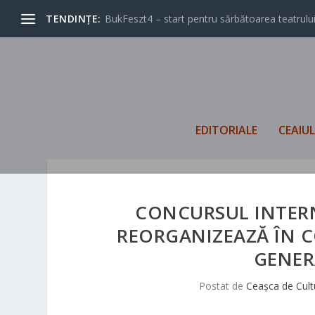
TENDINȚE:
BukFeszt4 – start pentru sărbătoarea teatrului
EDITORIALE
CEAIU
CONCURSUL INTER
REORGANIZEAZĂ ÎN C
GENER
Postat de
Ceașca de Cult