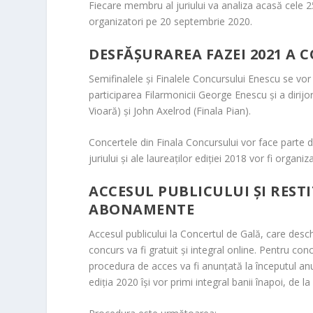
Fiecare membru al juriului va analiza acasă cele 25 
organizatori pe 20 septembrie 2020.
DESFĂȘURAREA FAZEI 2021 A
Semifinalele și Finalele Concursului Enescu se vo
participarea Filarmonicii George Enescu și a dirijo
Vioară) și John Axelrod (Finala Pian).
Concertele din Finala Concursului vor face parte 
juriului și ale laureaților ediției 2018 vor fi organ
ACCESUL PUBLICULUI ȘI RESTI
ABONAMENTE
Accesul publicului la Concertul de Gală, care des
concurs va fi gratuit și integral online. Pentru con
procedura de acces va fi anunțată la începutul anu
ediția 2020 își vor primi integral banii înapoi, de l