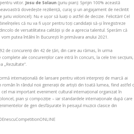
pentru viitor.
Josu de Solaun
(juriu pian): Sprijin 100% această
mneavoastră dovedește reziliență, curaj și un angajament de neclintit
 juriu violoncel): Nu e ușor să luați o astfel de decizie. Felicitări! Cel
ineînțeles că nu va fi ușor pentru toți candidații să-și înregistreze
dincolo de versatilitatea calității și de a aprecia talentul. Sperăm că
e vom putea întâlni în București în primăvara anului 2021.
92 de concurenți din 42 de țări, din care au rămas, în urma
e complete ale concurenților care intră în concurs, la cele trei secțiuni,
ea „Rezultate”.
mă internațională de lansare pentru viitorii interpreți de marcă ai
 român în rândul noii generații de artiști din toată lumea, fiind astfel 
 cel mai important eveniment cultural internațional organizat în
oloncel, pian și compoziție – iar standardele internaționale după care
evenimentelor de gen desfășurate în peisajul muzicii clasice din