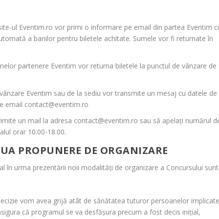
e site-ul Eventim.ro vor primi o informare pe email din partea Eventim c
tomată a banilor pentru biletele achitate. Sumele vor fi returnate în
nelor partenere Eventim vor returna biletele la punctul de vânzare de
e vânzare Eventim sau de la sediu vor transmite un mesaj cu datele de
de email contact@eventim.ro
 trimite un mail la adresa contact@eventim.ro sau să apelați numărul d
alul orar 10.00-18.00.
NOUA PROPUNERE DE ORGANIZARE
nal în urma prezentării noii modalități de organizare a Concursului sunt
 decizie vom avea grijă atât de sănătatea tuturor persoanelor implicat
 asigura că programul se va desfășura precum a fost decis inițial,