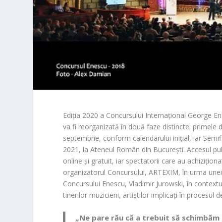
Ediția 2020 a Concursului Internațional George E
va fi reorganizată în două faze distincte: primele 
septembrie, conform calendarului inițial, iar Semifi
2021, la Ateneul Român din București. Accesul publ
online și gratuit, iar spectatorii care au achizițio
organizatorul Concursului, ARTEXIM, în urma unei con
Concursului Enescu, Vladimir Jurowski, în context
tinerilor muzicieni, artiștilor implicați în procesul 
„Ne pare rău că a trebuit să schimbăm 