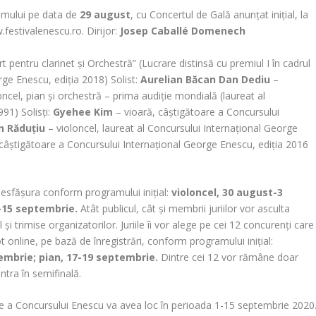
amului pe data de
29 august
, cu Concertul de Gală anunțat inițial, la
.festivalenescu.ro. Dirijor:
Josep Caballé Domenech
 pentru clarinet și Orchestră” (Lucrare distinsă cu premiul I în cadrul
rge Enescu, ediția 2018) Solist:
Aurelian Băcan
Dan Dediu
–
ncel, pian și orchestră – prima audiție mondială (laureat al
91) Solisți:
Gyehee Kim
– vioară, câștigătoare a Concursului
n Răduțiu
– violoncel, laureat al Concursului Internațional George
câștigătoare a Concursului Internațional George Enescu, ediția 2016
desfășura conform programului inițial:
violoncel, 30 august-3
1-15 septembrie.
Atât publicul, cât și membrii juriilor vor asculta
 și trimise organizatorilor. Juriile îi vor alege pe cei 12 concurenți care
 online, pe bază de înregistrări, conform programului inițial:
tembrie; pian, 17-19 septembrie.
Dintre cei 12 vor rămâne doar
ntra în semifinală.
iție a Concursului Enescu va avea loc în perioada 1-15 septembrie 2020