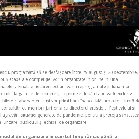
nescu, programată să se desfășoare între 29 august și 20 septembrie,
două etape ale competiției vor fi organizate în online în luna
nalele și Finalele fiecărei secțiuni vor fi reprogramate în luna mai
icului la gala de deschidere și la primele două etape va fi exclusiv
nat bilete și abonamente își vor primi banii înapoi. Măsura a fost luată d
sultări cu membrii juriilor și cu directorul artistic al Festivalului și
ul agravării situației generate de pandemie, pentru a proteja sănătate
de jurizare, publicului și echipei de organizare.
modul de organizare în scurtul timp rămas până la