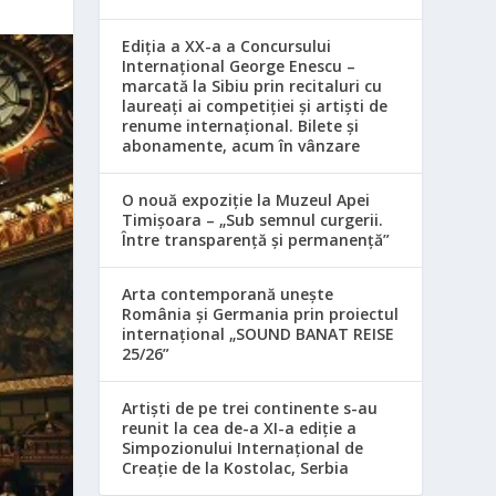
Ediția a XX-a a Concursului
Internațional George Enescu –
marcată la Sibiu prin recitaluri cu
laureați ai competiției și artiști de
renume internațional. Bilete și
abonamente, acum în vânzare
O nouă expoziție la Muzeul Apei
Timișoara – „Sub semnul curgerii.
Între transparență și permanență”
Arta contemporană unește
România și Germania prin proiectul
internațional „SOUND BANAT REISE
25/26”
Artiști de pe trei continente s-au
reunit la cea de-a XI-a ediție a
Simpozionului Internațional de
Creație de la Kostolac, Serbia