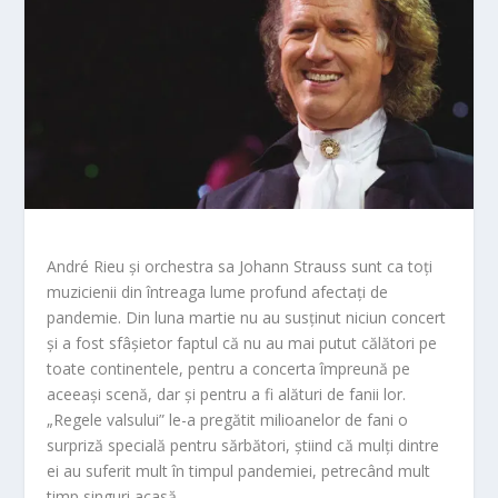
André Rieu și orchestra sa Johann Strauss sunt ca toți
muzicienii din întreaga lume profund afectați de
pandemie. Din luna martie nu au susținut niciun concert
și a fost sfâșietor faptul că nu au mai putut călători pe
toate continentele, pentru a concerta împreună pe
aceeași scenă, dar și pentru a fi alături de fanii lor.
„Regele valsului” le-a pregătit milioanelor de fani o
surpriză specială pentru sărbători, știind că mulți dintre
ei au suferit mult în timpul pandemiei, petrecând mult
timp singuri acasă.