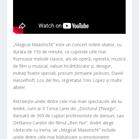
„Magical Maastricht” este un concert online uluitor, cu
durata de 150 de minute, ce cuprinde cele mai
frumoase melodii clasice, arii de operă, operetă, muzică
de film și musical, valsuri încântătoare și, desigur,
invitați foarte speciali, precum Jermaine Jackson, David
Hasselhoff, Los del Rio, regretatul Trini Lopez și multe
altele!
Retrăiește unele dintre cele mai mari spectacole ale lui
André, cum ar fi Tema Larei din „Doctorul Zhivago”,
dansată de 300 de cupluri profesioniste de dansuri, sau
Defilarea Carelor din filmul „Ben Hur”. André alege
cântecele cu inima, iar „Magical Maastricht” include
unele dintre cele mai înălțătoare și emoționante