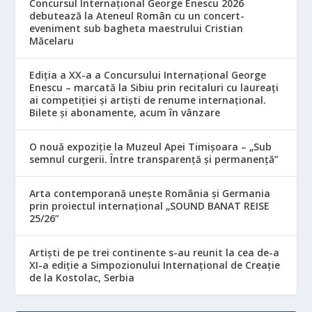
Concursul Internațional George Enescu 2026
debutează la Ateneul Român cu un concert-
eveniment sub bagheta maestrului Cristian
Măcelaru
Ediția a XX-a a Concursului Internațional George
Enescu – marcată la Sibiu prin recitaluri cu laureați
ai competiției și artiști de renume internațional.
Bilete și abonamente, acum în vânzare
O nouă expoziție la Muzeul Apei Timișoara – „Sub
semnul curgerii. Între transparență și permanență”
Arta contemporană unește România și Germania
prin proiectul internațional „SOUND BANAT REISE
25/26”
Artiști de pe trei continente s-au reunit la cea de-a
XI-a ediție a Simpozionului Internațional de Creație
de la Kostolac, Serbia