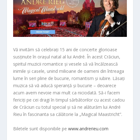
Vă invităm să celebrați 15 ani de concerte glorioase
susținute în orașul natal al lui André. În acest Crăciun,
spiritul muzicii romantice și vesele să vă încălzească
inimile și casele, unind milioane de oameni din întreaga
lume în seri pline de bucurie, romantism și iubire. Lăsați
muzica să vă aducă speranță și bucurie – deoarece
acum avem nevoie mai mult ca niciodată. Să-i facem
fericiți pe cei dragi în timpul sărbătorilor cu acest cadou
de Crăciun cu totul special și să ne alăturăm lui André
Rieu în fascinanta sa călătorie la „Magical Maastricht”.
Biletele sunt disponibile pe
www.andrerieu.com