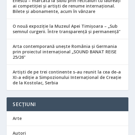
Enescu – marcată la Sibiu prin recitaluri cu laureați
ai competiției și artiști de renume internațional.
Bilete și abonamente, acum în vânzare
O nouă expoziție la Muzeul Apei Timișoara – „Sub
semnul curgerii. Între transparență și permanență”
Arta contemporană unește România și Germania
prin proiectul internațional „SOUND BANAT REISE
25/26”
Artiști de pe trei continente s-au reunit la cea de-a
XI-a ediție a Simpozionului Internațional de Creație
de la Kostolac, Serbia
SECȚIUNI
Arte
Autori