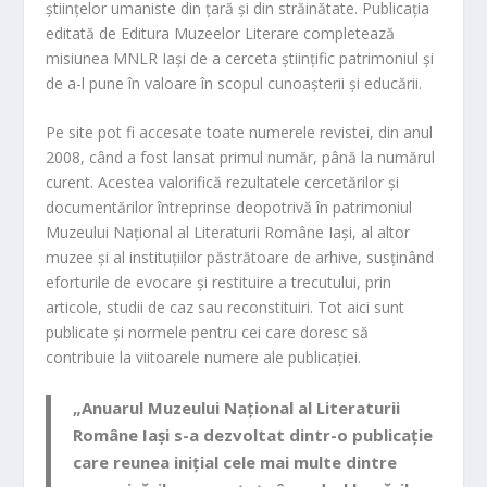
științelor um
aniste din țară și din străinătate. Public
ația
editată de Editura Muzeelor Literare completează
misiunea MNLR Iași de a cercet
a științific patrimoniul și
de a-l pune în valoare în scopul cunoașterii și educării.
Pe site pot fi acc
esate toate numerele revistei, din anul
2008, când a fost lansat primul număr, până la numărul
curent. Acestea valorifică rezultatele cercetărilor și
documentărilor întreprinse deopotrivă în patrimoniul
Muzeului Național al Literaturii Române Iași, al altor
muzee și al instituțiilor păstrătoare de arhive, susținând
eforturile de evocare și restituire a trecutului, prin
articole, studii de caz sau reconstituiri. Tot aici sunt
publicate și normele pentru cei care doresc să
contribuie la viitoarele numere ale publicației.
„Anuarul Muzeului Național al Literaturii
Române Iași s-a dezvoltat dintr-o publicație
care reunea inițial cele mai multe dintre