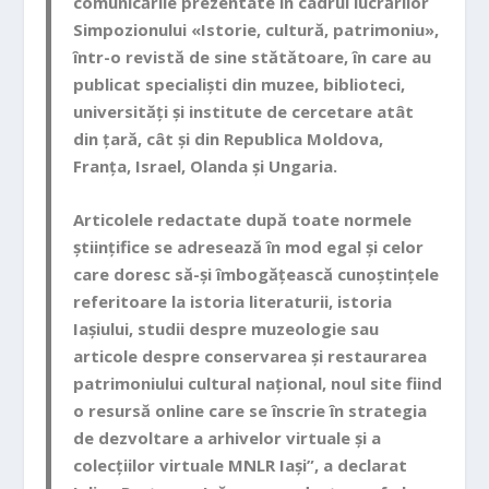
comunicările prezentate în cadrul lucrărilor
Simpozionului «Istorie, cultură, patrimoniu»,
într-o rev
istă de sine stătătoare, în care au
publicat specialiști din muzee, biblioteci,
universități și ins
titute de cercetare atât
din țară, cât și din Republica Moldova,
Franța, Israel, Olanda și U
ngaria.
Articolele redactate după toate normele
științifice se adresează în mod egal și celor
care doresc să-și
îmbogățească cunoștințele
referitoare la istoria literaturii, istoria
Iașiului, studii despre muzeologie sau
articole despre conservarea și restaurarea
patrimoniului cultural național, noul site fiind
o resursă
online care se înscrie în strategia
de dezvoltare a arhivelor virtuale și a
colecțiilor virtuale MNLR Iaș
i”, a declarat