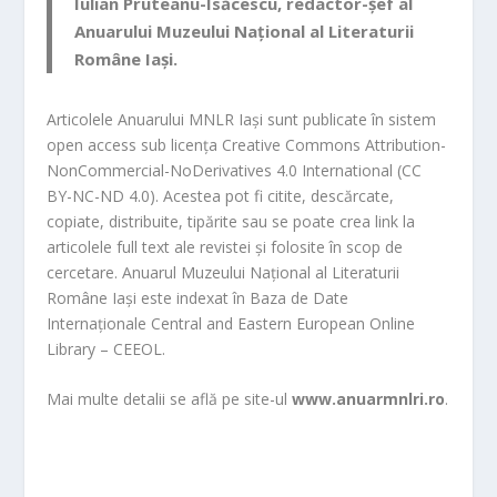
Iulian Pruteanu-Isăcescu
, redactor-șef al
Anuarului Muzeului Național al Literaturii
Române Iași.
Articolele Anuarului MNLR Iași sunt publicate în sistem
open access sub licența Creative Commons Attribution-
NonCommercial-NoDerivatives 4.0 International (CC
BY-NC-ND 4.0). Acestea pot fi citite, descărcate,
copiate, distribuite, tipărite sau se poate crea link la
articolele full
text ale revistei și folosite în scop de
cercetare. Anuarul Muzeului Național al Literaturii
Române Iași este indexat în
Baza de Date
Internaționale Central and Eastern European Online
Library – CEEOL.
Mai multe detalii se află pe site-ul
www.anuarm
nlri.
ro
.