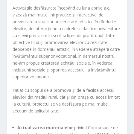
Activitățile desfășurate începând cu luna aprilie a.c.
vizează mai multe linii practice și interactive: de
prezentare a studiilor universitare artistice în rândurile
elevilor, de interacțiune a cadrelor didactice universitare
cu elevii prin vizite în școli și licee de profil, unul dintre
obiective fiind și promovarea elevilor cu rezultate
deosebite în domeniul artistic, în vederea atragerii către
învățământul superior vocațional. În demersul nostru,
ne-am propus creșterea echității sociale, în vederea
incluziunii sociale și sporirea accesului la învățământul
superior vocațional.
Inițiat cu scopul de a promova și de a facilita accesul
elevilor din mediul rural, cât și din orașe cu acces limitat
la cultură, proiectul se va desfășura pe mai multe
secțiuni de aplicabilitate:
Actualizarea materialelor
privind Concursurile de