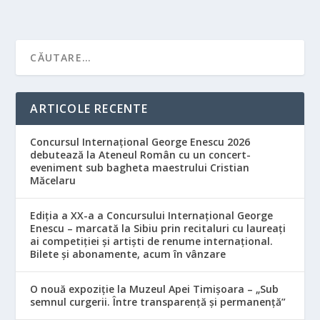
ARTICOLE RECENTE
Concursul Internațional George Enescu 2026
debutează la Ateneul Român cu un concert-
eveniment sub bagheta maestrului Cristian
Măcelaru
Ediția a XX-a a Concursului Internațional George
Enescu – marcată la Sibiu prin recitaluri cu laureați
ai competiției și artiști de renume internațional.
Bilete și abonamente, acum în vânzare
O nouă expoziție la Muzeul Apei Timișoara – „Sub
semnul curgerii. Între transparență și permanență”