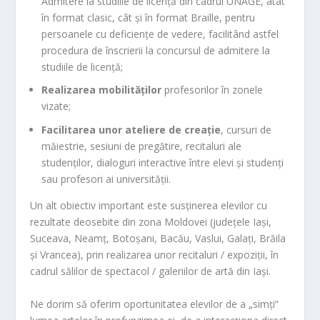
Admitere la studiile de licență din cadrul UNAGE, atât
în format clasic, cât și în format Braille, pentru
persoanele cu deficiențe de vedere, facilitând astfel
procedura de înscrierii la concursul de admitere la
studiile de licență;
Realizarea mobilităților
profesorilor în zonele
vizate;
Facilitarea unor ateliere de creație
, cursuri de
măiestrie, sesiuni de pregătire, recitaluri ale
studenților, dialoguri interactive între elevi și studenți
sau profesori ai universității.
Un alt obiectiv important este susținerea elevilor cu
rezultate deosebite din zona Moldovei (județele Iași,
Suceava, Neamț, Botoșani, Bacău, Vaslui, Galați, Brăila
și Vrancea), prin realizarea unor recitaluri / expoziții, în
cadrul sălilor de spectacol / galeriilor de artă din Iași.
Ne dorim să oferim oportunitatea elevilor de a „simți”