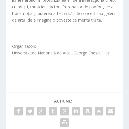
lumea artelor în profunzimea ei, de a interacționa direct
cu artiști, muzicieni, actori, în zona lor de confort, de a
trăi emoția și puterea artei, în săli de concert sau galerii
de artă, de a imagina o poveste ce merită trăită.
Organizatori:
Universitatea Națională de Arte „George Enescu” Iași
ACȚIUNE: