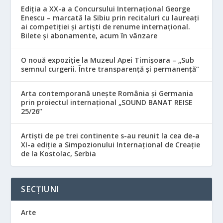
Ediția a XX-a a Concursului Internațional George
Enescu – marcată la Sibiu prin recitaluri cu laureați
ai competiției și artiști de renume internațional.
Bilete și abonamente, acum în vânzare
O nouă expoziție la Muzeul Apei Timișoara – „Sub
semnul curgerii. Între transparență și permanență”
Arta contemporană unește România și Germania
prin proiectul internațional „SOUND BANAT REISE
25/26”
Artiști de pe trei continente s-au reunit la cea de-a
XI-a ediție a Simpozionului Internațional de Creație
de la Kostolac, Serbia
SECȚIUNI
Arte