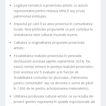
Legătura tematică a proiectului artistic cu autorii
reprezentativi pentru rețeaua MNLR Iași și/sau
patrimoniul instituției;
Impactul pe care îl va avea proiectul în comunitatea
locală, fiind preferate propunerile ce pot contribui la
revitalizarea vieții cultural-muzeale ieșene;
Calitatea și originalitatea propunerii proiectului
artistic;
Fezabilitatea realizării proiectului în perioada
desfășurării acestuia (aprilie-septembrie 2024). Nu
există cerințe tehnice în privința realizării proiectelor,
însă acestea vor fi evaluate și în funcție de
fezabilitatea costurilor lor (Asociația „Patrimoniu
pentru comunitate” Iași va deconta o sumă de până
în 1.000 de lei pentru achiziționarea materialelor);
Utilitatea produsului cultural-artistic ce va rezulta din
proiect (pentru expunerea în spațiile expoziționale ale