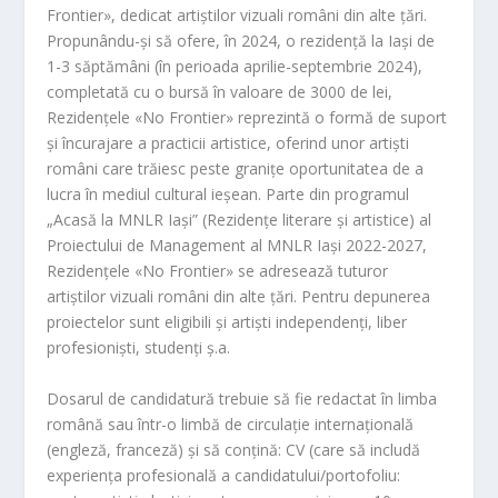
Frontier», dedicat artiștilor vizuali români din alte țări.
Propunându-și să ofere, în 2024, o rezidență la Iași de
1-3 săptămâni (în perioada aprilie-septembrie 2024),
completată cu o bursă în valoare de 3000 de lei,
Rezidențele «No Frontier» reprezintă o formă de suport
și încurajare a practicii artistice, oferind unor artiști
români care trăiesc peste granițe oportunitatea de a
lucra în mediul cultural ieșean. Parte din programul
„Acasă la MNLR Iași” (Rezidențe literare și artistice) al
Proiectului de Management al MNLR Iași 2022-2027,
Rezidențele «No Frontier» se adresează tuturor
artiștilor vizuali români din alte țări. Pentru depunerea
proiectelor sunt eligibili și artiști independenți, liber
profesioniști, studenți ș.a.
Dosarul de candidatură trebuie să fie redactat în limba
română sau într-o limbă de circulație internațională
(engleză, franceză) și să conțină: CV (care să includă
experiența profesională a candidatului/portofoliu: