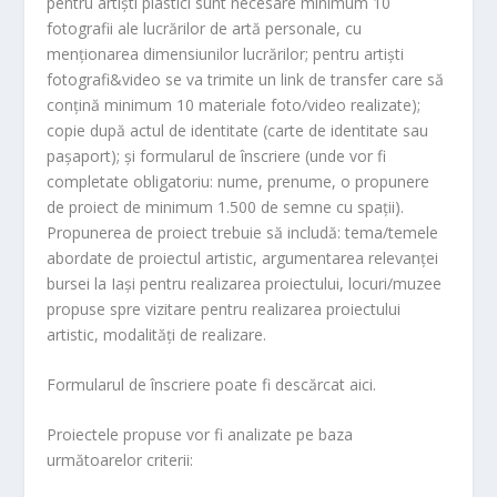
pentru artiști plastici sunt necesare minimum 10
fotografii ale lucrărilor de artă personale, cu
menționarea dimensiunilor lucrărilor; pentru artiști
fotografi&video se va trimite un link de transfer care să
conțină minimum 10 materiale foto/video realizate);
copie după actul de identitate (carte de identitate sau
pașaport); și formularul de înscriere (unde vor fi
completate obligatoriu: nume, prenume, o propunere
de proiect de minimum 1.500 de semne cu spații).
Propunerea de proiect trebuie să includă: tema/temele
abordate de proiectul artistic, argumentarea relevanței
bursei la Iași pentru realizarea proiectului, locuri/muzee
propuse spre vizitare pentru realizarea proiectului
artistic, modalități de realizare.
Formularul de înscriere poate fi descărcat aici.
Proiectele propuse vor fi analizate pe baza
următoarelor criterii: