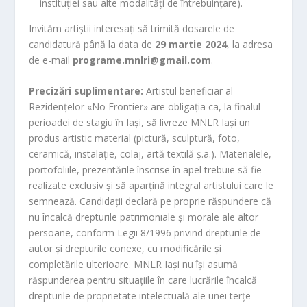
instituției sau alte modalități de întrebuințare).
Invităm artiștii interesați să trimită dosarele de
candidatură până la data de
29 martie 2024
, la adresa
de e-mail
programe.mnlri@gmail.com
.
Precizări suplimentare:
Artistul beneficiar al
Rezidențelor «No Frontier» are obligația ca, la finalul
perioadei de stagiu în Iași, să livreze MNLR Iași un
produs artistic material (pictură, sculptură, foto,
ceramică, instalație, colaj, artă textilă ș.a.). Materialele,
portofoliile, prezentările înscrise în apel trebuie să fie
realizate exclusiv și să aparțină integral artistului care le
semnează. Candidații declară pe proprie răspundere că
nu încalcă drepturile patrimoniale și morale ale altor
persoane, conform Legii 8/1996 privind drepturile de
autor și drepturile conexe, cu modificările și
completările ulterioare. MNLR Iași nu își asumă
răspunderea pentru situațiile în care lucrările încalcă
drepturile de proprietate intelectuală ale unei terțe