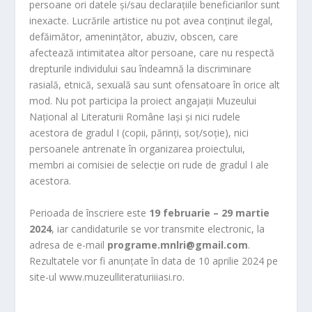
persoane ori datele și/sau declarațiile beneficiarilor sunt
inexacte. Lucrările artistice nu pot avea conținut ilegal,
defăimător, amenințător, abuziv, obscen, care
afectează intimitatea altor persoane, care nu respectă
drepturile individului sau îndeamnă la discriminare
rasială, etnică, sexuală sau sunt ofensatoare în orice alt
mod. Nu pot participa la proiect angajații Muzeului
Național al Literaturii Române Iași și nici rudele
acestora de gradul I (copii, părinți, soț/soție), nici
persoanele antrenate în organizarea proiectului,
membri ai comisiei de selecție ori rude de gradul I ale
acestora.
Perioada de înscriere este
19 februarie – 29 martie
2024
, iar candidaturile se vor transmite electronic, la
adresa de e-mail
programe.mnlri@gmail.com
.
Rezultatele vor fi anunțate în data de 10 aprilie 2024 pe
site-ul www.muzeulliteraturiiiasi.ro.