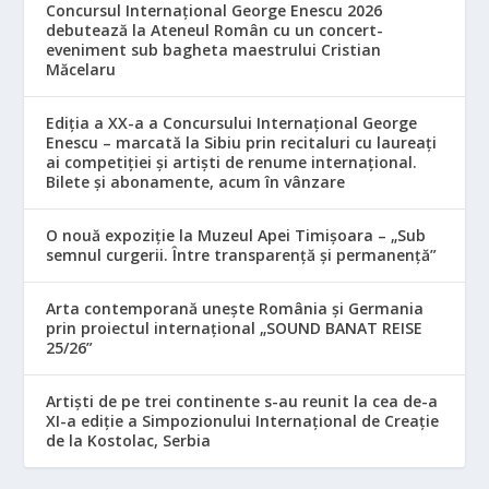
Concursul Internațional George Enescu 2026
debutează la Ateneul Român cu un concert-
eveniment sub bagheta maestrului Cristian
Măcelaru
Ediția a XX-a a Concursului Internațional George
Enescu – marcată la Sibiu prin recitaluri cu laureați
ai competiției și artiști de renume internațional.
Bilete și abonamente, acum în vânzare
O nouă expoziție la Muzeul Apei Timișoara – „Sub
semnul curgerii. Între transparență și permanență”
Arta contemporană unește România și Germania
prin proiectul internațional „SOUND BANAT REISE
25/26”
Artiști de pe trei continente s-au reunit la cea de-a
XI-a ediție a Simpozionului Internațional de Creație
de la Kostolac, Serbia