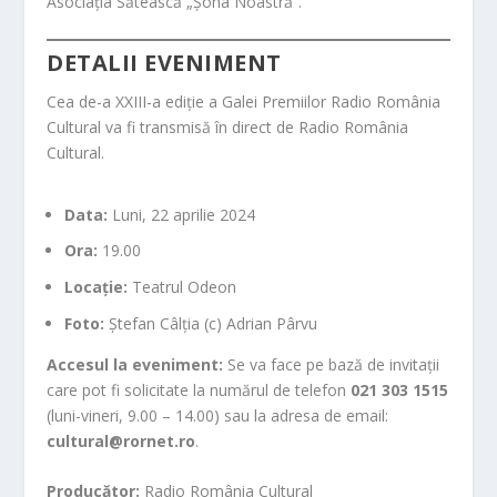
Asociația Sătească „Șona Noastră”.
DETALII EVENIMENT
Cea de-a XXIII-a ediție a Galei Premiilor Radio România
Cultural va fi transmisă în direct de Radio România
Cultural.
Data:
Luni, 22 aprilie 2024
Ora:
19.00
Locație:
Teatrul Odeon
Foto:
Ștefan Câlția (c) Adrian Pârvu
Accesul la eveniment:
Se va face pe bază de invitații
care pot fi solicitate la numărul de telefon
021 303 1515
(luni-vineri, 9.00 – 14.00) sau la adresa de email:
cultural@rornet.ro
.
Producător:
Radio România Cultural