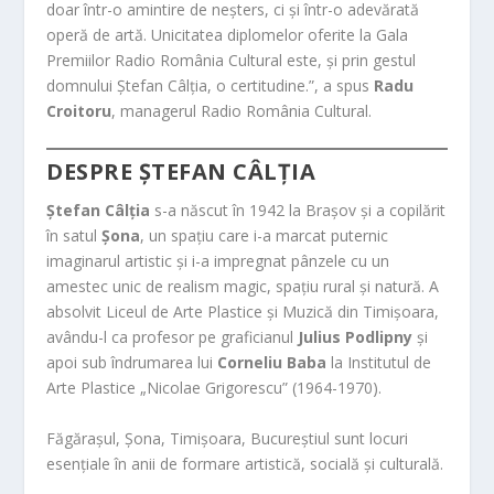
doar într-o amintire de neșters, ci și într-o adevărată
operă de artă. Unicitatea diplomelor oferite la Gala
Premiilor Radio România Cultural este, și prin gestul
domnului Ștefan Câlția, o certitudine.”, a spus
Radu
Croitoru
, managerul Radio România Cultural.
DESPRE ȘTEFAN CÂLȚIA
Ștefan Câlția
s-a născut în 1942 la Brașov și a copilărit
în satul
Șona
, un spațiu care i-a marcat puternic
imaginarul artistic și i-a impregnat pânzele cu un
amestec unic de realism magic, spațiu rural și natură. A
absolvit Liceul de Arte Plastice și Muzică din Timișoara,
avându-l ca profesor pe graficianul
Julius Podlipny
și
apoi sub îndrumarea lui
Corneliu Baba
la Institutul de
Arte Plastice „Nicolae Grigorescu” (1964-1970).
Făgărașul, Șona, Timișoara, Bucureștiul sunt locuri
esențiale în anii de formare artistică, socială și culturală.