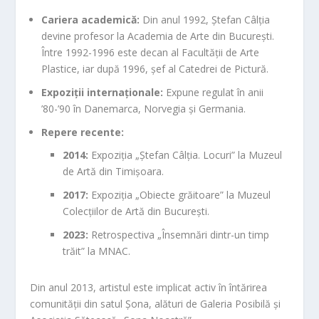
Cariera academică:
Din anul 1992, Ștefan Câlția
devine profesor la Academia de Arte din București.
Între 1992-1996 este decan al Facultății de Arte
Plastice, iar după 1996, șef al Catedrei de Pictură.
Expoziții internaționale:
Expune regulat în anii
’80-’90 în Danemarca, Norvegia și Germania.
Repere recente:
2014:
Expoziția „Ștefan Câlția. Locuri” la Muzeul
de Artă din Timișoara.
2017:
Expoziția „Obiecte grăitoare” la Muzeul
Colecțiilor de Artă din București.
2023:
Retrospectiva „Însemnări dintr-un timp
trăit” la MNAC.
Din anul 2013, artistul este implicat activ în întărirea
comunității din satul Șona, alături de Galeria Posibilă și