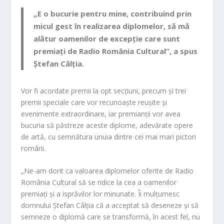
„E o bucurie pentru mine, contribuind prin
micul gest în realizarea diplomelor, să mă
alătur oamenilor de excepție care sunt
premiați de Radio România Cultural”, a spus
Ștefan Câlția.
Vor fi acordate premii la opt secțiuni, precum și trei
premii speciale care vor recunoaște reușite și
evenimente extraordinare, iar premianții vor avea
bucuria să păstreze aceste diplome, adevărate opere
de artă, cu semnătura unuia dintre cei mai mari pictori
români.
„Ne-am dorit ca valoarea diplomelor oferite de Radio
România Cultural să se ridice la cea a oamenilor
premiați și a isprăvilor lor minunate. Îi mulțumesc
domnului Ștefan Câlția că a acceptat să deseneze și să
semneze o diplomă care se transformă, în acest fel, nu