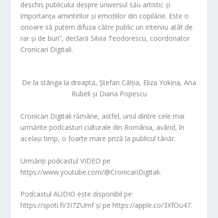
deschis publicului despre universul său artistic și
importanța amintirilor și emoțiilor din copilărie. Este o
onoare să putem difuza către public un interviu atât de
rar și de bun”, declară Silvia Teodorescu, coordonator
Cronicari Digitali.
De la stânga la dreapta, Ștefan Câlția, Eliza Yokina, Ana
Rubeli și Diana Popescu
Cronicari Digitali rămâne, astfel, unul dintre cele mai
urmărite podcasturi culturale din România, având, în
același timp, o foarte mare priză la publicul tânăr.
Urmăriți podcastul VID
EO pe
https://www.youtube.com/@CronicariDigitali.
Podcastul AUDIO este disponibil pe:
https://spoti.fi/3I7ZUmf și pe https://apple.co/3XfOu47.