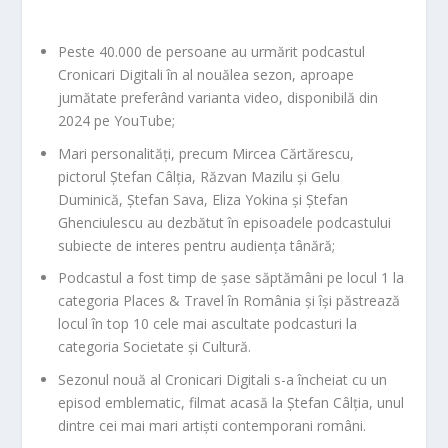
Peste 40.000 de persoane au urmărit podcastul
Cronicari Digitali în al nouălea sezon, aproape
jumătate preferând varianta video, disponibilă din
2024 pe YouTube;
Mari personalități, precum Mircea Cărtărescu,
pictorul Ștefan Câlția, Răzvan Mazilu și Gelu
Duminică, Ștefan Sava, Eliza Yokina și Ștefan
Ghenciulescu au dezbătut în episoadele podcastului
subiecte de interes pentru audiența tânără;
Podcastul a fost timp de șase săptămâni pe locul 1 la
categoria Places & Travel în România și își păstrează
locul în top 10 cele mai ascultate podcasturi la
categoria Societate și Cultură.
Sezonul nouă al Cronicari Digitali s-a încheiat cu un
episod emblematic, filmat acasă la Ștefan Câlția, unul
dintre cei mai mari artiști contemporani români.