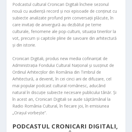
Podcastul cultural Cronicari Digitali încheie sezonul
nouă cu audiență record și noi episoade de conținut cu
subiecte analizate profund prin conversații plăcute, în
care invitați de anvergură au dezbătut pe teme
culturale, fenomene ale pop-culturii, situația tinerilor la
vot, precum și capitole pline de savoare din arhitectură
și din istorie.
Cronicari Digitali, produs new medi
a cofinanțat de
Administrația Fondului Cultural Național și susținut de
Ordinul Arhitecților din Români
a din Timbrul de
Arhitectură, a devenit, în cei cinci ani de difuzare, cel
mai popular podcast cultural românesc, aducând
natural în discuție subiecte necesare publicului tân
ăr. Și
în acest an, Cronicari Digitali se aude săptămânal la
Radio România Cultural, în fiecare joi, în emisiunea
„Orașul vorbeșt
e”.
PODCASTUL CRONICARI DIGITALI,