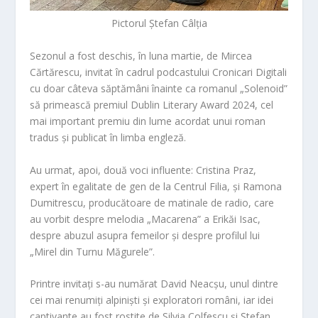
Pictorul Ștefan Câlția
Sezonul a fost deschis, în luna martie, de Mircea
Cărtărescu, invitat în cadrul podcastului Cronicari Digitali
cu doar câteva săptămâni înainte ca romanul „Solenoid”
să primească premiul Dublin Literary Award 2024, cel
mai important pr
emiu din lume acordat unui roman
tradus și publicat în limba engleză.
Au urmat, apoi, două voci influente: Cristina Praz,
expe
rt în egalitate de gen de la Centrul Filia, și Ramona
Dumitrescu, producătoare de matinale de radio, care
au vorbit despre mel
odia „Macarena” a Erikăi Isac,
despre abuzul asupra femeilor și despre profilul lui
„Mirel din Turnu Măgurele”.
Printre invitați
s-au numărat David Neacșu, unul dintre
cei mai renumiți alpiniști și exploratori români, iar idei
captivante au fost rostite de Silvia Colfescu și Ștefan