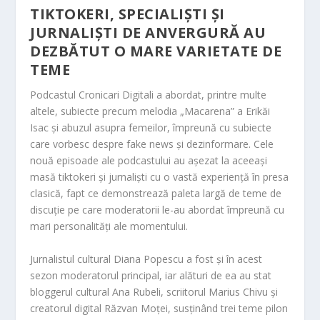
TIKTOKERI, SPECIALIȘTI ȘI
JURNALIȘTI DE ANVERGURĂ AU
DEZBĂTUT O MARE VARIETATE DE
TEME
Podcastul Cronicari Digitali a abordat, printre multe
altele, subiecte precum melodia „Macarena” a Erikăi
Isac și abuzul asupra femeilor, împreună cu subiecte
care vorbesc despre fake news și dezinformare. Cele
nouă episoade ale podcastului au așezat la aceeași
masă tiktokeri și jurnaliști cu o
vastă experiență în presa
clasică, fapt ce demonstrează paleta largă de teme de
discuție pe care moderatorii le-au aborda
t împreună cu
mari personalități ale momentului.
Jurnalistul cultural Diana Popescu a fost și în acest
sezon moderatorul principal, iar alături de ea au stat
bloggerul cultural Ana Rubeli, scriitorul Marius Chivu și
creatorul digital Răzvan Moței, susținând trei teme pilon