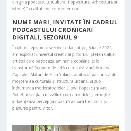
din grila podcastului (Cultură, Pop-cultură, Arhitectură și
istorie) în calitate de co-moderatori.
NUME MARI, INVITATE ÎN CADRUL
PODCASTULUI CRONICARI
DIGITALI, SEZONUL 9
În ultimul episod al sezonului, lansat joi, 6 iunie 2024,
am explorat universul creativ al pictorului Ștefan Câlția,
artistul care păstrează amintirile copilăriei și le
transformă în opere de artă ce respiră viață în inima
Capitalei. Alături de Eliza Yokina, arhitectă pasionată de
m
oștenirea culturală și structura urbană, și sub
îndrumarea moderatoarelor Diana Popescu și Ana
Rubeli, discuția a dez
văluit cum amintirile și emoțiile
influențează percepția noastră asupra trecutului și
planurile pentru viitor.