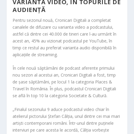
VARIANTA VIDEO, ÎN TOPURILE DE
AUDIENȚĂ
Pentru sezonul nouă, Cronicari Digitali a completat
canalele de difuzare cu varianta video a podcastului,
astfel că dintre cei 40.000 de tineri care l-au urmărit în
acest an, 45% au vizionat podcastul pe YouTube, în
timp ce restul au preferat varianta audio disponibilă în
aplic
ațiile de streaming.
În cele nouă săptămâni de podcast aferente primului
nou sezon al acestui an, Cronicari Digitali a fost, timp
de șase săptă
mâni, pe locul 1 la categoria Places &
Travel în România. În plus, podcastul Cronicari Digitali
se află în top 10 la categoria Societate & Cultură.
„Finalul sezonului 9 aduce podcastul video chiar în
atelierul pictorului Ștefan Câlția, unul dintre cei mai mari
artiști contemporani români. Într-unul dintre puținele
interviuri pe care acesta le acordă, Câlția vorbește