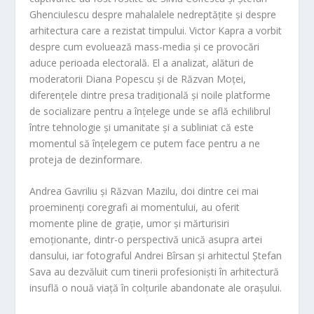
Ghenciulescu despre mahalalele nedreptățite și despre
arhitectura care a rezis
tat timpului. Victor Kapra a vorbit
despre cum evoluează mass-media și ce provocări
aduce perioada electorală. El a analizat, alături de
moderatorii Diana Popescu și de Răzvan Moței,
diferențele dintre presa tradițională și noile platforme
de socializare pentru a înțelege unde se află echilibrul
între tehnologie și umanitate și a subliniat că este
momentul să înțelegem ce putem face pentru a ne
p
roteja de dezinformare.
Andrea Gavriliu și Răzvan Mazilu, doi dintre cei mai
proeminenți coregrafi ai mo
mentului, au oferit
momente pline de grație, umor și mărturisiri
emoționante, dintr-o perspectivă unică asupra a
rtei
dansului, iar fotograful Andrei Bîrsan și arhitectul Ștefan
Sava au dezvăluit cum tinerii profesioniști în arhitectură
insuflă o nouă viață în colțurile abandonate ale orașului.