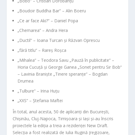
„Bobo“ – Cristian Dorobanțu
„Boudoir Buddha Bar“ – Alin Boeru
„Ce ar face Aki?“ – Daniel Popa
„Chemarea“ – Andra Hera
„Ductil“ – Ioana Turcan și Răzvan Oprescu
„fără titlu“ – Rareș Roșca
„Mihalea“ – Teodora Savu „Pauză în publicitate“ –
Horia Cucuță și George Ganea „Sonet pentru Sir Bob“
– Lavinia Braniște „Tinere speranțe“ – Bogdan
Drumea
„Tulbure“ – Irina Huțu
„XXS“ – Ștefania Maftei
În total, anul acesta, 50 de aplicanți din București,
Chișinău, Cluj-Napoca, Timișoara și Iași și-au înscris
proiectele la ediția a treia a rezidenței New Draft.
Selecția a fost realizată de Iulia Rugină (regizoare,