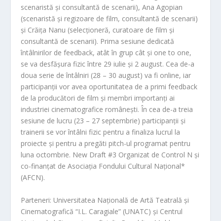
scenaristă și consultantă de scenarii), Ana Agopian
(scenaristă și regizoare de film, consultantă de scenarii)
și Crăița Nanu (selecționeră, curatoare de film și
consultantă de scenarii). Prima sesiune dedicată
întâlnirilor de feedback, atât în grup cât și one to one,
se va desfășura fizic între 29 iulie și 2 august. Cea de-a
doua serie de întâlniri (28 – 30 august) va fi online, iar
participanții vor avea oportunitatea de a primi feedback
de la producători de film și membri importanți ai
industriei cinematografice românești. În cea de-a treia
sesiune de lucru (23 – 27 septembrie) participanții și
trainerii se vor întâlni fizic pentru a finaliza lucrul la
proiecte și pentru a pregăti pitch-ul programat pentru
luna octombrie. New Draft #3 Organizat de Control N și
co-finanțat de Asociația Fondului Cultural Național*
(AFCN).
Parteneri: Universitatea Națională de Artă Teatrală și
Cinematografică “I.L. Caragiale” (UNATC) și Centrul