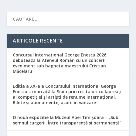
ARTICOLE RECENTE
Concursul Internațional George Enescu 2026
debutează la Ateneul Român cu un concert-
eveniment sub bagheta maestrului Cristian
Măcelaru
Ediția a XX-a a Concursului Internațional George
Enescu – marcată la Sibiu prin recitaluri cu laureați
ai competiției și artiști de renume internațional.
Bilete și abonamente, acum în vânzare
O nouă expoziție la Muzeul Apei Timișoara – „Sub
semnul curgerii. Între transparență și permanență”