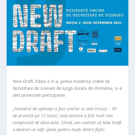
New Draft. Ediția a III-a, prima rezidență online de
dezvoltare de scenarii de lungă durată din România, și-a
ales proiectele participante.
„Numărul de aplicații a fost similar cu anii trecuți – 50
de proiecte pe 12 locuri, însă selecția a fost mult mai
complicată de data asta. Citind, am realizat că New Draft
a devenit un safe space pentru mulți dintre foștii