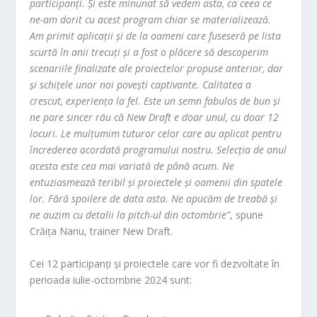
participanți. Și este minunat să vedem asta, ca ceea ce
ne-am dorit cu acest program chiar se materializează.
Am primit aplicații și de la oameni care fuseseră pe lista
scurtă în anii trecuți și a fost o plăcere să descoperim
scenariile finalizate ale proiectelor propuse anterior, dar
și schițele unor noi povești captivante. Calitatea a
crescut, experiența la fel. Este un semn fabulos de bun și
ne pare sincer rău că New Draft e doar unul, cu doar 12
locuri. Le mulțumim tuturor celor care au aplicat pentru
încrederea acordată programului nostru. Selecția de anul
acesta este cea mai variată de până acum. Ne
entuziasmează teribil și proiectele și oamenii din spatele
lor. Fără spoilere de data asta. Ne apucăm de treabă și
ne auzim cu detalii la pitch-ul din octombrie”
, spune
Crăița Nanu, trainer New Draft.
Cei 12 participanți și proiectele care vor fi dezvoltate în
perioada iulie-octombrie 2024 sunt: