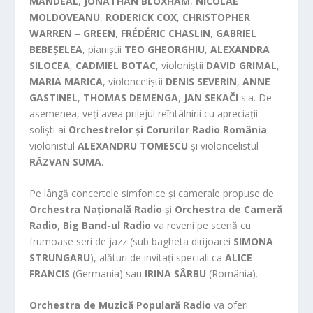
MANDEAL
,
JONATHAN BLOXHAM
,
NICOLAE
MOLDOVEANU
,
RODERICK COX
,
CHRISTOPHER
WARREN – GREEN
,
FRÉDÉRIC CHASLIN
,
GABRIEL
BEBEȘELEA
, pianiștii
TEO GHEORGHIU
,
ALEXANDRA
SILOCEA
,
CADMIEL BOTAC
, violoniștii
DAVID GRIMAL
,
MARIA MARICA
, violonceliștii
DENIS SEVERIN
,
ANNE
GASTINEL
,
THOMAS DEMENGA
,
JAN SEKAČI
s.a. De
asemenea, veți avea prilejul reîntâlnirii cu apreciații
soliști ai
Orchestrelor și Corurilor Radio România
:
violonistul
ALEXANDRU TOMESCU
și violoncelistul
RĂZVAN SUMA
.
Pe lângă concertele simfonice și camerale propuse de
Orchestra Națională Radio
și
Orchestra de Cameră
Radio
,
Big Band-ul Radio
va reveni pe scenă cu
frumoase seri de jazz (sub bagheta dirijoarei
SIMONA
STRUNGARU
), alături de invitați speciali ca
ALICE
FRANCIS
(Germania) sau
IRINA SÂRBU
(România).
Orchestra de Muzică Populară Radio
va oferi