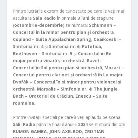
Printre lucrările extrem de cunoscute pe care le veți mai
asculta la
Sala Radio
în primele
3 luni
de stagiune
(
octombrie-decembrie
) se numără:
Schumann –
Concertul în la minor pentru pian și orchestră
,
Copland – Suita Appalachian Spring
,
Ceaikovski –
Simfonia nr. 4
și
Simfonia nr. 6: Patetica
,
Beethoven – Simfonia nr. 5
și
Concertul în Re
major pentru vioară și orchestră
,
Ravel –
Concertul în Sol pentru pian și orchestră
,
Mozart –
Concertul pentru clarinet și orchestră în La major
,
Dvořák – Concertul în si minor pentru violoncel și
orchestră
,
Marsalis – Simfonia nr. 4: The Jungle
,
Bach – Oratoriul de Crăciun
,
Enescu – Suite
roumaine
.
Printre invitații speciali pe care îi veți aplaudă pe scena
Sălii Radio
până la finalul anului
2024
se numără dirijorii
RUMON GAMBA
,
JOHN AXELROD
,
CRISTIAN