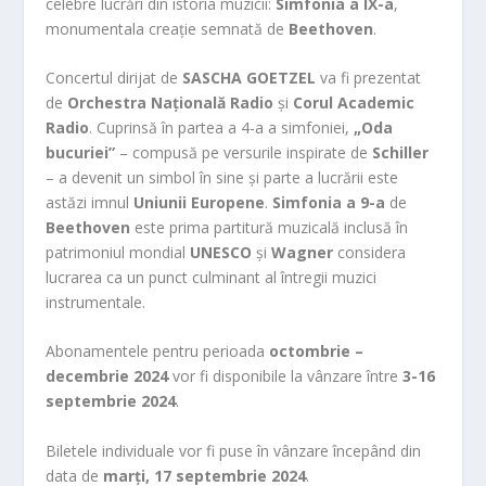
celebre lucrări din istoria muzicii:
Simfonia a IX-a
,
monumentala creație semnată de
Beethoven
.
Concertul dirijat de
SASCHA GOETZEL
va fi prezentat
de
Orchestra Națională Radio
și
Corul Academic
Radio
. Cuprinsă în partea a 4-a a simfoniei,
„Oda
bucuriei”
– compusă pe versurile inspirate de
Schiller
– a devenit un simbol în sine și parte a lucrării este
astăzi imnul
Uniunii Europene
.
Simfonia a 9-a
de
Beethoven
este prima partitură muzicală inclusă în
patrimoniul mondial
UNESCO
și
Wagner
considera
lucrarea ca un punct culminant al întregii muzici
instrumentale.
Abonamentele pentru perioada
octombrie –
decembrie 2024
vor fi disponibile la vânzare între
3-16
septembrie 2024
.
Biletele individuale vor fi puse în vânzare începând din
data de
marți, 17 septembrie 2024
.