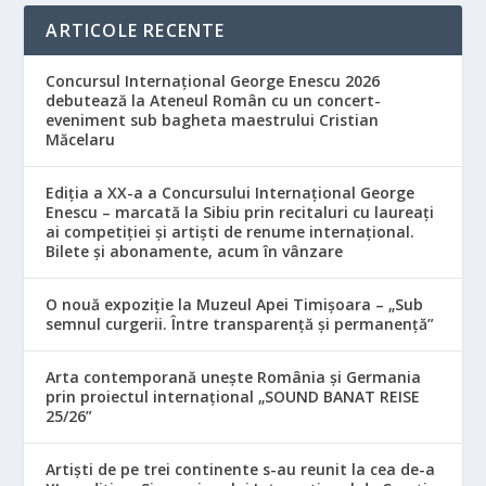
ARTICOLE RECENTE
Concursul Internațional George Enescu 2026
debutează la Ateneul Român cu un concert-
eveniment sub bagheta maestrului Cristian
Măcelaru
Ediția a XX-a a Concursului Internațional George
Enescu – marcată la Sibiu prin recitaluri cu laureați
ai competiției și artiști de renume internațional.
Bilete și abonamente, acum în vânzare
O nouă expoziție la Muzeul Apei Timișoara – „Sub
semnul curgerii. Între transparență și permanență”
Arta contemporană unește România și Germania
prin proiectul internațional „SOUND BANAT REISE
25/26”
Artiști de pe trei continente s-au reunit la cea de-a