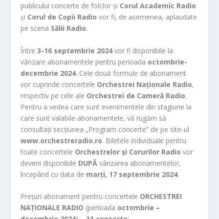
publicului concerte de folclor și
Corul Academic Radio
și
Corul de Copii Radio
vor fi, de asemenea, aplaudate
pe scena
Sălii Radio
.
Între
3-16 septembrie 2024
vor fi disponibile la
vânzare abonamentele pentru perioada
octombrie-
decembrie 2024
. Cele două formule de abonament
vor cuprinde concertele
Orchestrei Naționale Radio
,
respectiv pe cele ale
Orchestrei de Cameră Radio
.
Pentru a vedea care sunt evenimentele din stagiune la
care sunt valabile abonamentele, vă rugăm să
consultați secțiunea „Program concerte” de pe site-ul
www.orchestreradio.ro
. Biletele individuale pentru
toate concertele
Orchestrelor și Corurilor Radio
vor
deveni disponibile
DUPĂ
vânzarea abonamentelor,
începând cu data de
marți, 17 septembrie 2024
.
Prețuri abonament pentru concertele
ORCHESTREI
NAȚIONALE RADIO
(perioada
octombrie –
decembrie 2024
) –
11 concerte
: