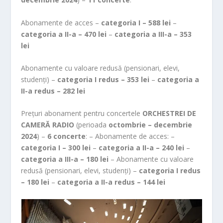
Abonamente de acces –
categoria I – 588 lei
–
categoria a II-a – 470 lei
–
categoria a III-a – 353
lei
Abonamente cu valoare redusă (pensionari, elevi,
studenți) –
categoria I redus – 353 lei
–
categoria a
II-a redus – 282 lei
Prețuri abonament pentru concertele
ORCHESTREI DE
CAMERĂ RADIO
(perioada
octombrie – decembrie
2024
) –
6 concerte
: – Abonamente de acces: –
categoria I – 300 lei
–
categoria a II-a – 240 lei
–
categoria a III-a – 180 lei
– Abonamente cu valoare
redusă (pensionari, elevi, studenți) –
categoria I redus
– 180 lei
–
categoria a II-a redus – 144 lei