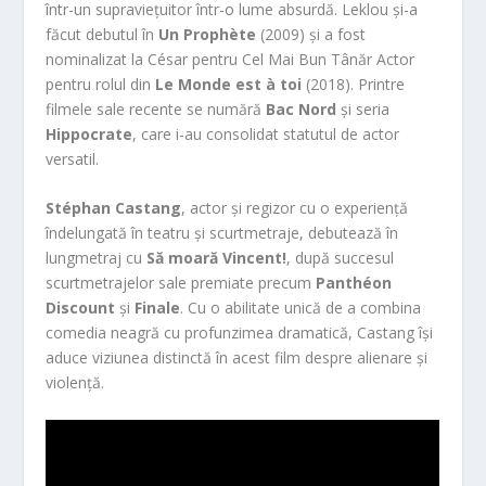
într-un supraviețuitor într-o lume absurdă. Leklou și-a
făcut debutul în
Un Prophète
(2009) și a fost
nominalizat la César pentru Cel Mai Bun Tânăr Actor
pentru rolul din
Le Monde est à toi
(2018). Printre
filmele sale recente se numără
Bac Nord
și seria
Hippocrate
, care i-au consolidat statutul de actor
versatil.
Stéphan Castang
, actor și regizor cu o experiență
îndelungată în teatru și scurtmetraje, debutează în
lungmetraj cu
Să moară Vincent!
, după succesul
scurtmetrajelor sale premiate precum
Panthéon
Discount
și
Finale
. Cu o abilitate unică de a combina
comedia neagră cu profunzimea dramatică, Castang își
aduce viziunea distinctă în acest film despre alienare și
violență.