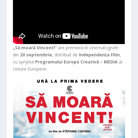
„Să moară Vincent!”
are premiera în cinematografe
din
20 septembrie
, distribuit de
Independența Film
,
cu sprijinul
Programului Europa Creativă – MEDIA
al
Uniunii Europene.