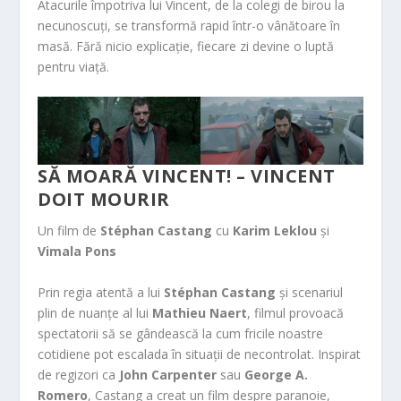
Atacurile împotriva lui Vincent, de la colegi de birou la
necunoscuți, se transformă rapid într-o vânătoare în
masă. Fără nicio explicație, fiecare zi devine o luptă
pentru viață.
SĂ MOARĂ VINCENT! – VINCENT
DOIT MOURIR
Un film de
Stéphan Castang
cu
Karim Leklou
și
Vimala Pons
Prin regia atentă a lui
Stéphan Castang
și scenariul
plin de nuanțe al lui
Mathieu Naert
, filmul provoacă
spectatorii să se gândească la cum fricile noastre
cotidiene pot escalada în situații de necontrolat. Inspirat
de regizori ca
John Carpenter
sau
George A.
Romero
, Castang a creat un film despre paranoie,