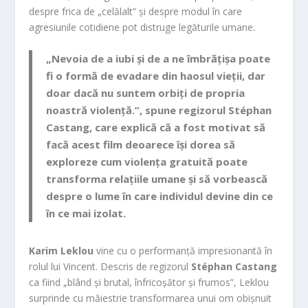
despre frica de „celălalt” și despre modul în care
agresiunile cotidiene pot distruge legăturile umane.
„Nevoia de a iubi și de a ne îmbrățișa poate
fi o formă de evadare din haosul vieții, dar
doar dacă nu suntem orbiți de propria
noastră violență.”, spune regizorul
Stéphan
Castang
, care explică că a fost motivat să
facă acest film deoarece își dorea să
exploreze cum violența gratuită poate
transforma relațiile umane și să vorbească
despre o lume în care individul devine din ce
în ce mai izolat.
Karim Leklou
vine cu o performanță impresionantă în
rolul lui Vincent. Descris de regizorul
Stéphan Castang
ca fiind „blând și brutal, înfricoșător și frumos”, Leklou
surprinde cu măiestrie transformarea unui om obișnuit