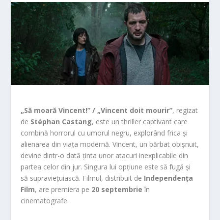
„Să moară Vincent!” / „Vincent doit mourir”
, regizat
de
Stéphan Castang
, este un thriller captivant care
combină horrorul cu umorul negru, explorând frica și
alienarea din viața modernă. Vincent, un bărbat obișnuit,
devine dintr-o dată ținta uno
r atacuri inexplicabile din
partea celor din jur. Singura lui opțiune este să fugă și
să supraviețuiasc
ă. Filmul, distribuit
de
Independența
Film
, are premiera pe
20 septembrie
în
cinematografe.