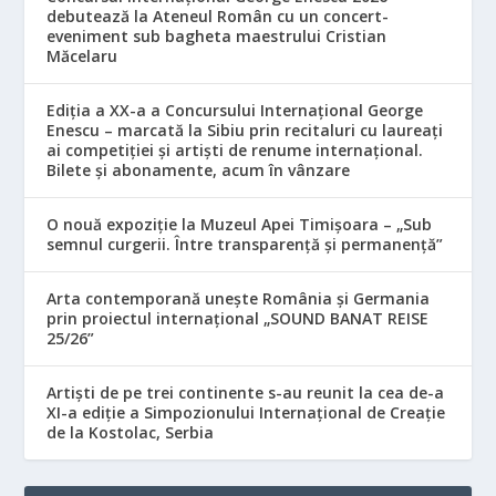
debutează la Ateneul Român cu un concert-
eveniment sub bagheta maestrului Cristian
Măcelaru
Ediția a XX-a a Concursului Internațional George
Enescu – marcată la Sibiu prin recitaluri cu laureați
ai competiției și artiști de renume internațional.
Bilete și abonamente, acum în vânzare
O nouă expoziție la Muzeul Apei Timișoara – „Sub
semnul curgerii. Între transparență și permanență”
Arta contemporană unește România și Germania
prin proiectul internațional „SOUND BANAT REISE
25/26”
Artiști de pe trei continente s-au reunit la cea de-a
XI-a ediție a Simpozionului Internațional de Creație
de la Kostolac, Serbia