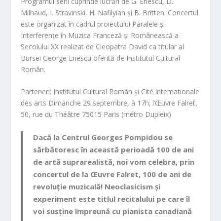
Programul serii cuprinde lucrări de G. Enescu, D.
Milhaud, I. Stravinski, H. Nafilyian și B. Britten. Concertul
este organizat în cadrul proiectului Paralele și
Interferențe în Muzica Franceză și Românească a
Secolului XX realizat de Cleopatra David ca titular al
Bursei George Enescu oferită de Institutul Cultural
Român.
Parteneri: Institutul Cultural Român și Cité internationale
des arts Dimanche 29 septembre, à 17h; l’Œuvre Falret,
50, rue du Théâtre 75015 Paris (métro Dupleix)
Dacă la Centrul Georges Pompidou se
sărbătoresc în această perioadă 100 de ani
de artă suprarealistă, noi vom celebra, prin
concertul de la Œuvre Falret, 100 de ani de
revoluție muzicală! Neoclasicism și
experiment este titlul recitalului pe care îl
voi susține împreună cu pianista canadiană