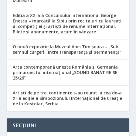
Măcelaru
Ediția a XX-a a Concursului Internațional George
Enescu – marcată la Sibiu prin recitaluri cu laureați
ai competiției și artiști de renume internațional.
Bilete și abonamente, acum în vânzare
O nouă expoziție la Muzeul Apei Timișoara – „Sub
semnul curgerii. Între transparență și permanență”
Arta contemporană unește România și Germania
prin proiectul internațional „SOUND BANAT REISE
25/26”
Artiști de pe trei continente s-au reunit la cea de-a
XI-a ediție a Simpozionului Internațional de Creație
de la Kostolac, Serbia
SECȚIUNI