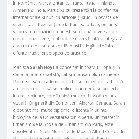
în România, Marea Britanie, Franța, Italia, Finlanda,
Armenia și India. Participă cu prezentări la conferințe
internaționale și publică articole și studii în reviste de
specialitate. Rezidența de la Paris va aduce, pe lângă
valorizarea muzicii românești și o nouă privire asupra
creației enesciene, o abordare diversificată și integrată
a actului creator, consolidând astfel legăturile între
diferite tradiții și perspective artistice.
Pianista
Sarah Hoyt
a concertat în toată Europa și în
Canada, atât ca solistă, cât și în ansambluri camerale.
Parcursul său academic eclectic și curiozitatea artistică
au determinat-o să se implice în numeroase proiecte
interdisciplinare, care îmbină muzica, filosofia și arta
vizuală. Originară din Edmonton, Alberta, Canada, Sarah
a obținut mai multe diplome: o licență în științe
biologice de la Universitatea din Alberta, un master în
urbanism de la Școala de Urbanism din Paris, este
absolventă a Școlii Normale de Muzică Alfred Cortot din
Paris și a Universității din Montreal (pian). Printre