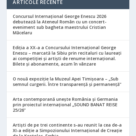
ARTICOLE RECENTE
Concursul Internațional George Enescu 2026
debutează la Ateneul Român cu un concert-
eveniment sub bagheta maestrului Cristian
Măcelaru
Ediția a XX-a a Concursului Internațional George
Enescu – marcată la Sibiu prin recitaluri cu laureați
ai competiției și artiști de renume internațional.
Bilete și abonamente, acum în vânzare
O nouă expoziție la Muzeul Apei Timișoara – „Sub
semnul curgerii. Între transparență și permanență”
Arta contemporană unește România și Germania
prin proiectul internațional „SOUND BANAT REISE
25/26”
Artiști de pe trei continente s-au reunit la cea de-a
XI-a ediție a Simpozionului Internațional de Creație
de la Kostolac, Serbia