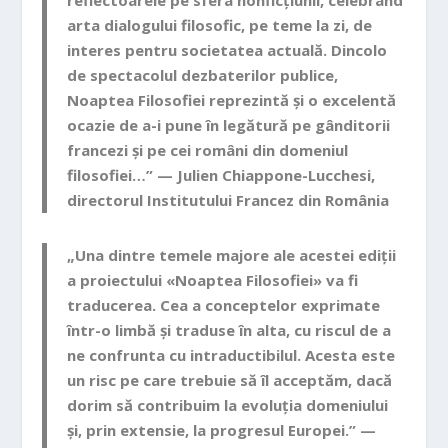
reflectoarele pe sfera nonficțiunii, celebrând
arta dialogului filosofic, pe teme la zi, de
interes pentru societatea actuală. Dincolo
de spectacolul dezbaterilor publice,
Noaptea Filosofiei reprezintă și o excelentă
ocazie de a-i pune în legătură pe gânditorii
francezi și pe cei români din domeniul
filosofiei…” —
Julien Chiappone-Lucchesi
,
directorul Institutului Francez din România
„Una dintre temele majore ale acestei ediții
a proiectului «Noaptea Filosofiei» va fi
traducerea. Cea a conceptelor exprimate
într-o limbă și traduse în alta, cu riscul de a
ne confrunta cu intraductibilul. Acesta este
un risc pe care trebuie să îl acceptăm, dacă
dorim să contribuim la evoluția domeniului
și, prin extensie, la progresul Europei.” —