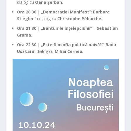
dialog cu
Oana Șerban
.
Ora 20:30
|
„Democrație! Manifest”
:
Barbara
Stiegler
în dialog cu
Christophe Pébarthe
.
Ora 21:30
|
„Bântuirile înțelepciunii”
–
Sebastian
Grama
.
Ora 22:30
|
„Este filosofia politică naivă?”
:
Radu
Uszkai
în dialog cu
Mihai Cernea
.