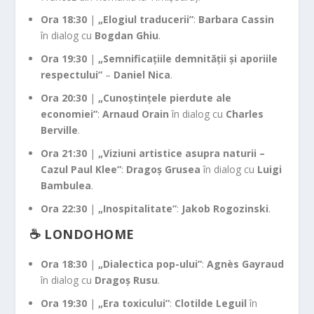
Ora 18:30
|
„Elogiul traducerii”
:
Barbara Cassin
în dialog cu
Bogdan Ghiu
.
Ora 19:30
|
„Semnificațiile demnității și aporiile
respectului”
–
Daniel Nica
.
Ora 20:30
|
„Cunoștințele pierdute ale
economiei”
:
Arnaud Orain
în dialog cu
Charles
Berville
.
Ora 21:30
|
„Viziuni artistice asupra naturii –
Cazul Paul Klee”
:
Dragoș Grusea
în dialog cu
Luigi
Bambulea
.
Ora 22:30
|
„Inospitalitate”
:
Jakob Rogozinski
.
☕ LONDOHOME
Ora 18:30
|
„Dialectica pop-ului”
:
Agnès Gayraud
în dialog cu
Dragoș Rusu
.
Ora 19:30
|
„Era toxicului”
:
Clotilde Leguil
în