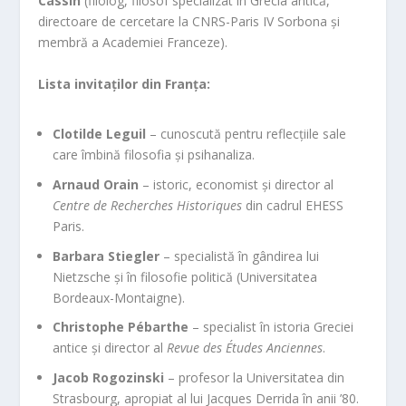
Cassin
(filolog, filosof specializat în Grecia antică,
directoare de cercetare la CNRS-Paris IV Sorbona și
membră a Academiei Franceze).
Lista invitaților din Franța:
Clotilde Leguil
– cunoscută pentru reflecțiile sale
care îmbină filosofia și psihanaliza.
Arnaud Orain
– istoric, economist și director al
Centre de Recherches Historiques
din cadrul EHESS
Paris.
Barbara Stiegler
– specialistă în gândirea lui
Nietzsche și în filosofie politică (Universitatea
Bordeaux-Montaigne).
Christophe Pébarthe
– specialist în istoria Greciei
antice și director al
Revue des Études Anciennes
.
Jacob Rogozinski
– profesor la Universitatea din
Strasbourg, apropiat al lui Jacques Derrida în anii ’80.