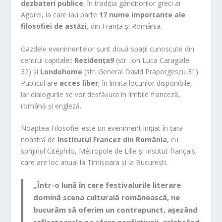
dezbateri publice
, în tradiția gânditorilor greci ai
Agorei, la care iau parte
17 nume importante ale
filosofiei de astăzi
, din Franța și România.
Gazdele evenimentelor sunt două spații cunoscute din
centrul capitalei:
Rezidența9
(str. Ion Luca Caragiale
32) și
Londohome
(str. General David Praporgescu 31).
Publicul are
acces liber
, în limita locurilor disponibile,
iar dialogurile se vor desfășura în limbile franceză,
română și engleză.
Noaptea Filosofiei este un eveniment inițiat în țara
noastră de
Institutul Francez din România
, cu
sprijinul Citéphilo, Métropole de Lille și Institut français,
care are loc anual la Timișoara și la București.
„Într-o lună în care festivalurile literare
domină scena culturală românească, ne
bucurăm să oferim un contrapunct, așezând