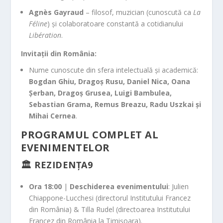
Agnès Gayraud
– filosof, muzician (cunoscută ca
La
Féline
) și colaboratoare constantă a cotidianului
Libération
.
Invitații din România:
Nume cunoscute din sfera intelectuală și academică:
Bogdan Ghiu, Dragoș Rusu, Daniel Nica, Oana
Șerban, Dragoș Grusea, Luigi Bambulea,
Sebastian Grama, Remus Breazu, Radu Uszkai și
Mihai Cernea
.
PROGRAMUL COMPLET AL
EVENIMENTELOR
🏛️ REZIDENȚA9
Ora 18:00
|
Deschiderea evenimentului
: Julien
Chiappone-Lucchesi (directorul Institutului Francez
din România) & Tilla Rudel (directoarea Institutului
Francez din România la Timișoara).