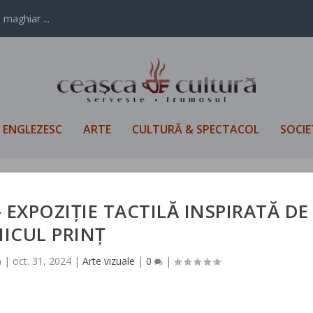
 maghiar ...
L ENGLEZESC
ARTE
CULTURĂ & SPECTACOL
SOCIE
 EXPOZIȚIE TACTILĂ INSPIRATĂ DE
ICUL PRINȚ
ă
|
oct. 31, 2024
|
Arte vizuale
|
0
|