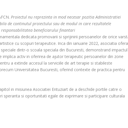
 AFCN.
Proiectul nu reprezinta in mod necesar pozitia Administratiei
ila de continutul proiectului sau de modul in care rezultatele
e responsabilitatea beneficiarului finantari
amentala dedicata promovarii si sprijinirii persoanelor de orice varst
 si artistice cu scopuri terapeutice. Inca din ianuarie 2022, asociatia ofer
oi speciale dintr-o scoala speciala din Bucuresti, demonstrand impactul
e implica activ in oferirea de ajutor terapeutic persoanelor din zone
ntru a extinde accesul la serviciile de art terapie si stabileste
e precum Universitatea Bucuresti, oferind contexte de practica pentru
tol in misiunea Asociatiei Entuziart de a deschide portile catre o
ri speranta si oportunitati egale de exprimare si participare culturala