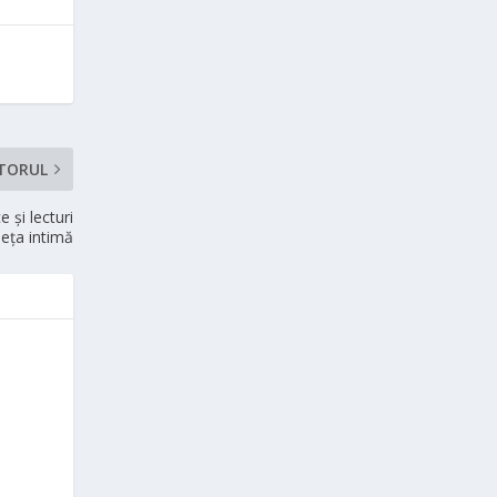
TORUL
 și lecturi
deța intimă