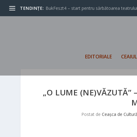
TENDINȚE:
BukFeszt4 – start pentru sărbătoarea teatrului
EDITORIALE
CEAIU
„O LUME (NE)VĂZUTĂ” –
M
Postat de
Ceașca de Cultur