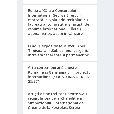
Ediția a XX-a a Concursului
Internațional George Enescu –
marcată la Sibiu prin recitaluri cu
laureați ai competiției și artiști de
renume internațional. Bilete și
abonamente, acum în vânzare
O nouă expoziție la Muzeul Apei
Timișoara – „Sub semnul curgerii.
Între transparență și permanență”
Arta contemporană unește
România și Germania prin proiectul
internațional „SOUND BANAT REISE
25/26”
Artiști de pe trei continente s-au
reunit la cea de-a XI-a ediție a
Simpozionului Internațional de
Creație de la Kostolac, Serbia