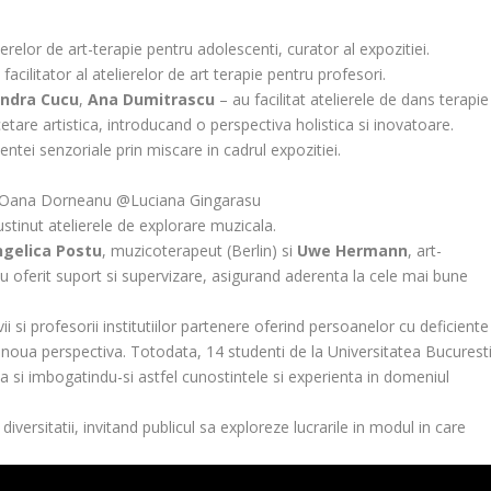
lierelor de art-terapie pentru adolescenti, curator al expozitiei.
facilitator al atelierelor de art terapie pentru profesori.
andra Cucu
,
Ana Dumitrascu
– au facilitat atelierele de dans terapie
rcetare artistica, introducand o perspectiva holistica si inovatoare.
ntei senzoriale prin miscare in cadrul expozitiei.
j Oana Dorneanu @Luciana Gingarasu
stinut atelierele de explorare muzicala.
gelica Postu
, muzicoterapeut (Berlin) si
Uwe Hermann
, art-
au oferit suport si supervizare, asigurand aderenta la cele mai bune
ii si profesorii institutiilor partenere oferind persoanelor cu deficiente
 noua perspectiva. Totodata, 14 studenti de la Universitatea Bucurest
a si imbogatindu-si astfel cunostintele si experienta in domeniul
versitatii, invitand publicul sa exploreze lucrarile in modul in care