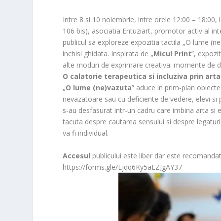
Intre 8 si 10 noiembrie, intre orele 12:00 – 18:00,
106 bis), asociatia Entuziart, promotor activ al int
publicul sa exploreze expozitia tactila „O lume (ne)
inchisi ghidata. Inspirata de „
Micul Print
”, expozi
alte moduri de exprimare creativa: momente de d
O calatorie terapeutica si incluziva prin arta
„
O lume (ne)vazuta
” aduce in prim-plan obiecte
nevazatoare sau cu deficiente de vedere, elevi si p
s-au desfasurat intr-un cadru care imbina arta si
tacuta despre cautarea sensului si despre legaturile
va fi individual.
Accesul
publicului este liber dar este recomanda
https://forms.gle/Ljqq6Ky5aLZJgAY37