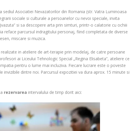
 la sediul Asociatiei Nevazatorilor din Romania (str. Vatra Luminoasa
egrarii sociale si culturale a persoanelor cu nevoi speciale, invita
vazuta” si sa descopere arta prin simturi, printr-o calatorie cu ochiii
tia reface parcursul indragitului personaj, fiind completata de diverse
esen, miscare si muzica.
 realizate in ateliere de art-terapie prin modelaj, de catre persoane
rofesori ai Liceului Tehnologic Special „Regina Elisabeta”, ateliere ce
 empatia pentru o lume mai incluziva. Fiecare lucrare este o poveste
 invizibile dintre noi. Parcursul expozitiei va dura aprox. 15 minute si
ta
rezervarea
intervalului de timp dorit aici: