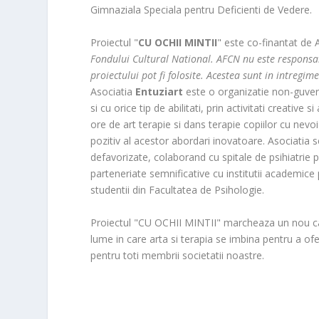
Gimnaziala Speciala pentru Deficienti de Vedere.
Proiectul "
CU OCHII MINTII
" este co-finantat de
Fondului Cultural National. AFCN nu este responsab
proiectului pot fi folosite. Acestea sunt in intregim
Asociatia
Entuziart
este o organizatie non-guvern
si cu orice tip de abilitati, prin activitati creative
ore de art terapie si dans terapie copiilor cu nev
pozitiv al acestor abordari inovatoare. Asociatia s
defavorizate, colaborand cu spitale de psihiatrie pe
parteneriate semnificative cu institutii academic
studentii din Facultatea de Psihologie.
Proiectul "CU OCHII MINTII" marcheaza un nou capi
lume in care arta si terapia se imbina pentru a ofe
pentru toti membrii societatii noastre.