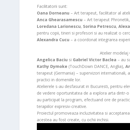
Facilitatorii sunt:
Oana Dorneanu
– Art terapeut, facilitator al ate
Anca Ghearasamescu
– Art terapeut Phronetik, 
Loredana Larionescu
,
Sorina Petrescu
,
Alex
pentru copii, tineri si profesori si au realizat o ce
Alexandra Cucu
– a coordonat integrarea experie
Atelier modela
Angelica Baciu
si
Gabriel Victor Baclea
– au su
Kathy Dymoke
(TouchDown DANCE, Anglia),
An
terapeut (Germania) – supervizori internationali, 
practici in domeniile lor.
Atelierele s-au desfasurat in Bucuresti, pentru elev
de vedere oportunitatea de a explora arta dintr-o
au participat la program, efectuand ore de practic
terapiilor expresiv-creative.
Proiectul promoveaza incluzivitatea si acceptarea di
acestea au fost create, cu ochii inchisi.