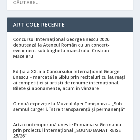
ARTICOLE RECENTE
Concursul Internațional George Enescu 2026
debutează la Ateneul Român cu un concert-
eveniment sub bagheta maestrului Cristian
Măcelaru
Ediția a XX-a a Concursului Internațional George
Enescu – marcată la Sibiu prin recitaluri cu laureați
ai competiției și artiști de renume internațional.
Bilete și abonamente, acum în vânzare
O nouă expoziție la Muzeul Apei Timișoara – „Sub
semnul curgerii. Între transparență și permanență”
Arta contemporană unește România și Germania
prin proiectul internațional „SOUND BANAT REISE
25/26”