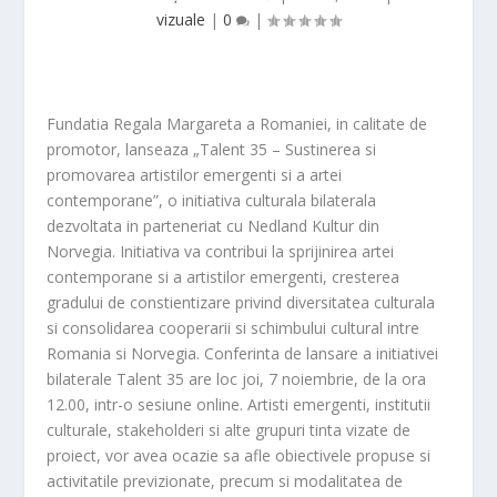
vizuale
|
0
|
Fundatia Regala Margareta a Romaniei, in calitate de
promotor, lanseaza „Talent 35 – Sustinerea si
promovarea artistilor emergenti si a artei
contemporane”, o initiativa culturala bilaterala
dezvoltata in parteneriat cu Nedland Kultur din
Norvegia. Initiativa va contribui la sprijinirea artei
contemporane si a artistilor emergenti, cresterea
gradului de constientizare privind diversitatea culturala
si consolidarea cooperarii si schimbului cultural intre
Romania si Norvegia. Conferinta de lansare a initiativei
bilaterale Talent 35 are loc joi, 7 noiembrie, de la ora
12.00, intr-o sesiune online. Artisti emergenti, institutii
culturale, stakeholderi si alte grupuri tinta vizate de
proiect, vor avea ocazie sa afle obiectivele propuse si
activitatile previzionate, precum si modalitatea de