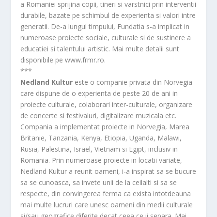
a Romaniei sprijina copii, tineri si varstnici prin interventii
durabile, bazate pe schimbul de experienta si valori intre
generatii. De-a lungul timpului, Fundatia s-a implicat in
numeroase proiecte sociale, culturale si de sustinere a
educatiei si talentului artistic. Mai multe detalii sunt
disponibile pe www.frmr.ro.
***
Nedland Kultur
este o companie privata din Norvegia
care dispune de o experienta de peste 20 de ani in
proiecte culturale, colaborari inter-culturale, organizare
de concerte si festivaluri, digitalizare muzicala etc.
Compania a implementat proiecte in Norvegia, Marea
Britanie, Tanzania, Kenya, Etiopia, Uganda, Malawi,
Rusia, Palestina, Israel, Vietnam si Egipt, inclusiv in
Romania. Prin numeroase proiecte in locatii variate,
Nedland Kultur a reunit oameni, i-a inspirat sa se bucure
sa se cunoasca, sa invete unii de la ceilalti si sa se
respecte, din convingerea ferma ca exista intotdeauna
mai multe lucruri care unesc oameni din medii culturale
si/sau geografice diferite decat ceea ce ii separa. Mai