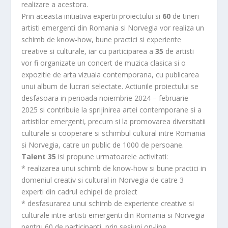
realizare a acestora.
Prin aceasta initiativa expertii proiectului si
60
de tineri
artisti emergenti din Romania si Norvegia vor realiza un
schimb de know-how, bune practici si experiente
creative si culturale, iar cu participarea a
35
de artisti
vor fi organizate un concert de muzica clasica si o
expozitie de arta vizuala contemporana, cu publicarea
unui album de lucrari selectate. Actiunile proiectului se
desfasoara in perioada noiembrie 2024 – februarie
2025 si contribuie la sprijinirea artei contemporane si a
artistilor emergenti, precum si la promovarea diversitatii
culturale si cooperare si schimbul cultural intre Romania
si Norvegia, catre un public de 1000 de persoane.
Talent 35
isi propune urmatoarele activitati:
* realizarea unui schimb de know-how si bune practici in
domeniul creativ si cultural in Norvegia de catre 3
experti din cadrul echipei de proiect
* desfasurarea unui schimb de experiente creative si
culturale intre artisti emergenti din Romania si Norvegia
pentru 60 de participanti, prin sesiuni on-line,