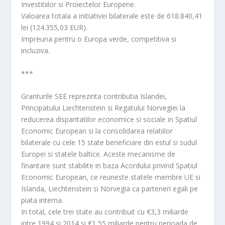
Investitiilor si Proiectelor Europene.
Valoarea totala a initiativei bilaterale este de 618.840,41
lei (124.355,03 EUR).
Impreuna pentru o Europa verde, competitiva si
incluziva.
***
Granturile SEE reprezinta contributia Islandei,
Principatului Liechtenstein si Regatului Norvegiei la
reducerea disparitatilor economice si sociale in Spatiul
Economic European si la consolidarea relatiilor
bilaterale cu cele 15 state beneficiare din estul si sudul
Europei si statele baltice. Aceste mecanisme de
finantare sunt stabilite in baza Acordului privind Spatiul
Economic European, ce reuneste statele membre UE si
Islanda, Liechtenstein si Norvegia ca parteneri egali pe
piata interna.
In total, cele trei state au contribuit cu €3,3 miliarde
intre 1994 si 2014 si €1,55 miliarde pentru perioada de