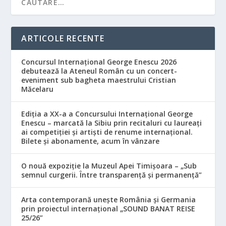
ARTICOLE RECENTE
Concursul Internațional George Enescu 2026
debutează la Ateneul Român cu un concert-
eveniment sub bagheta maestrului Cristian
Măcelaru
Ediția a XX-a a Concursului Internațional George
Enescu – marcată la Sibiu prin recitaluri cu laureați
ai competiției și artiști de renume internațional.
Bilete și abonamente, acum în vânzare
O nouă expoziție la Muzeul Apei Timișoara – „Sub
semnul curgerii. Între transparență și permanență”
Arta contemporană unește România și Germania
prin proiectul internațional „SOUND BANAT REISE
25/26”