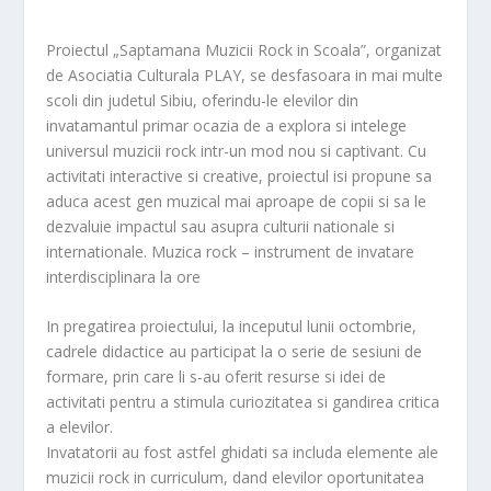
Proiectul „Saptamana Muzicii Rock in Scoala”, organizat
de Asociatia Culturala PLAY, se desfasoara in mai multe
scoli din judetul Sibiu, oferindu-le elevilor din
invatamantul primar ocazia de a explora si intelege
universul muzicii rock intr-un mod nou si captivant. Cu
activitati interactive si creative, proiectul isi propune sa
aduca acest gen muzical mai aproape de copii si sa le
dezvaluie impactul sau asupra culturii nationale si
internationale. Muzica rock – instrument de invatare
interdisciplinara la ore
In pregatirea proiectului, la inceputul lunii octombrie,
cadrele didactice au participat la o serie de sesiuni de
formare, prin care li s-au oferit resurse si idei de
activitati pentru a stimula curiozitatea si gandirea critica
a elevilor.
Invatatorii au fost astfel ghidati sa includa elemente ale
muzicii rock in curriculum, dand elevilor oportunitatea