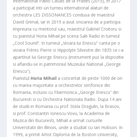
International Pablo Casals de la Prades (2015), in 2017
a participat intr-un turneu international alaturi de
orchestra LES DISSONANCES condusa de maestrul
David Grimal, iar in 2019 a avut onoarea de a participa
impreuna cu mentorul sau, maestrul Gabriel Croitoru si
cu pianistul Horia Mihail pe scena Salii Radio in turneul
„Cool Sound”. In turneul „Vioara lui Enescu” canta pe o
vioara Frères Pierre si Hippolyte Silvestre din 1835 ce i-a
apartinut lui George Enescu (instrument pus la dispozitie
si aflandu-se in patrimoniul Muzeului National „George
Enescu”).
Pianistul
Horia Mihail
a concertat de peste 1000 de ori
cu marea majoritate a orchestrelor simfonice din
Romania, inclusiv cu Filarmonica „George Enescu” din
Bucuresti si cu Orchestra Nationala Radio. Dupa 14 ani
de studii in Romania cu prof. Stela Dragulin, la Brasov,
si prof. Constantin Ionescu-Vovu, la Academia de
Muzica din Bucuresti, Mihail a urmat cursurile
Universitatii din Illinois, unde a studiat cu Ian Hobson. In
1999, a primit Artist Diploma de la Boston University,