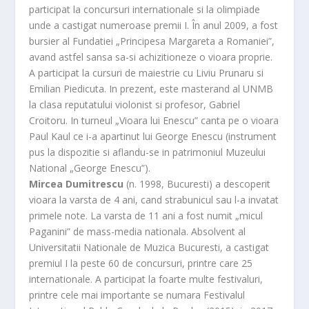
participat la concursuri internationale si la olimpiade
unde a castigat numeroase premii I. În anul 2009, a fost
bursier al Fundatiei „Principesa Margareta a Romaniei”,
avand astfel sansa sa-si achizitioneze o vioara proprie.
A participat la cursuri de maiestrie cu Liviu Prunaru si
Emilian Piedicuta. In prezent, este masterand al UNMB
la clasa reputatului violonist si profesor, Gabriel
Croitoru. In turneul „Vioara lui Enescu” canta pe o vioara
Paul Kaul ce i-a apartinut lui George Enescu (instrument
pus la dispozitie si aflandu-se in patrimoniul Muzeului
National „George Enescu”).
Mircea Dumitrescu
(n. 1998, Bucuresti) a descoperit
vioara la varsta de 4 ani, cand strabunicul sau l-a invatat
primele note. La varsta de 11 ani a fost numit „micul
Paganini” de mass-media nationala. Absolvent al
Universitatii Nationale de Muzica Bucuresti, a castigat
premiul I la peste 60 de concursuri, printre care 25
internationale. A participat la foarte multe festivaluri,
printre cele mai importante se numara Festivalul