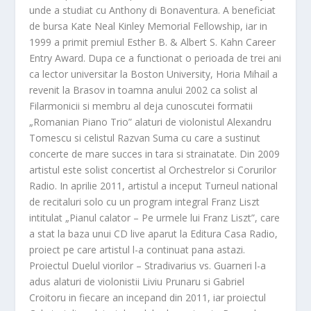
unde a studiat cu Anthony di Bonaventura. A beneficiat
de bursa Kate Neal Kinley Memorial Fellowship, iar in
1999 a primit premiul Esther B. & Albert S. Kahn Career
Entry Award. Dupa ce a functionat o perioada de trei ani
ca lector universitar la Boston University, Horia Mihail a
revenit la Brasov in toamna anului 2002 ca solist al
Filarmonicii si membru al deja cunoscutei formatii
„Romanian Piano Trio” alaturi de violonistul Alexandru
Tomescu si celistul Razvan Suma cu care a sustinut
concerte de mare succes in tara si strainatate. Din 2009
artistul este solist concertist al Orchestrelor si Corurilor
Radio. In aprilie 2011, artistul a inceput Turneul national
de recitaluri solo cu un program integral Franz Liszt
intitulat „Pianul calator – Pe urmele lui Franz Liszt”, care
a stat la baza unui CD live aparut la Editura Casa Radio,
proiect pe care artistul l-a continuat pana astazi.
Proiectul Duelul viorilor – Stradivarius vs. Guarneri l-a
adus alaturi de violonistii Liviu Prunaru si Gabriel
Croitoru in fiecare an incepand din 2011, iar proiectul