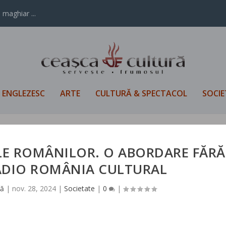
 maghiar ...
L ENGLEZESC
ARTE
CULTURĂ & SPECTACOL
SOCIE
ILE ROMÂNILOR. O ABORDARE FĂRĂ
RADIO ROMÂNIA CULTURAL
ră
|
nov. 28, 2024
|
Societate
|
0
|