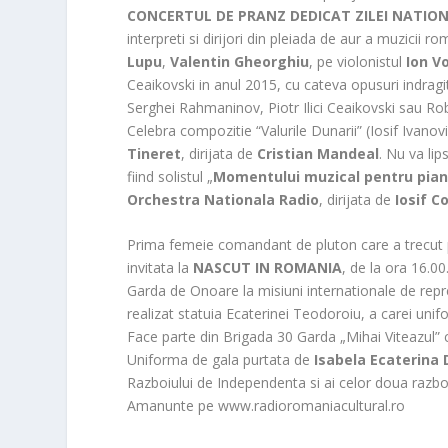
CONCERTUL DE PRANZ DEDICAT ZILEI NATIO
interpreti si dirijori din pleiada de aur a muzicii r
Lupu
,
Valentin Gheorghiu
, pe violonistul
Ion V
Ceaikovski in anul 2015, cu cateva opusuri indrag
Serghei Rahmaninov, Piotr Ilici Ceaikovski sau R
Celebra compozitie “Valurile Dunarii” (Iosif Ivanovi
Tineret
, dirijata de
Cristian Mandeal
. Nu va lip
fiind solistul „
Momentului muzical pentru pian
Orchestra Nationala Radio
, dirijata de
Iosif C
Prima femeie comandant de pluton care a trecut 
invitata la
NASCUT IN ROMANIA
, de la ora 16.0
Garda de Onoare la misiuni internationale de repre
realizat statuia Ecaterinei Teodoroiu, a carei uni
Face parte din Brigada 30 Garda „Mihai Viteazul” c
Uniforma de gala purtata de
Isabela Ecaterina
Razboiului de Independenta si ai celor doua razb
Amanunte pe www.radioromaniacultural.ro