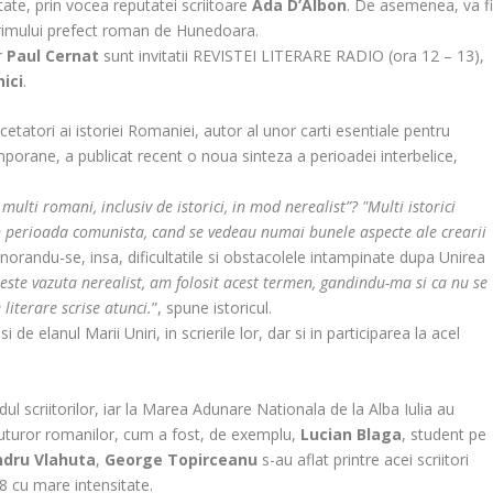
tate, prin vocea reputatei scriitoare
Ada D’Albon
. De asemenea, va f
primului prefect roman de Hunedoara.
ar
Paul Cernat
sunt invitatii REVISTEI LITERARE RADIO (ora 12 – 13),
ici
.
rcetatori ai istoriei Romaniei, autor al unor carti esentiale pentru
porane, a publicat recent o noua sinteza a perioadei interbelice,
ulti romani, inclusiv de istorici, in mod nerealist”? "Multi istorici
n perioada comunista, cand se vedeau numai bunele aspecte ale crearii
gnorandu-se, insa, dificultatile si obstacolele intampinate dupa Unirea
ste vazuta nerealist, am folosit acest termen, gandindu-ma si ca nu se
iterare scrise atunci.
”, spune istoricul.
i de elanul Marii Uniri, in scrierile lor, dar si in participarea la acel
ul scriitorilor, iar la Marea Adunare Nationala de la Alba Iulia au
rii tuturor romanilor, cum a fost, de exemplu,
Lucian Blaga
, student pe
ndru Vlahuta
,
George Topirceanu
s-au aflat printre acei scriitori
8 cu mare intensitate.