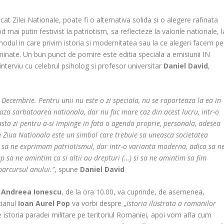
t Zilei Nationale, poate fi o alternativa solida si o alegere rafinata
mai putin festivist la patriotism, sa reflecteze la valorile nationale, l
 modul in care privim istoria si modernitatea sau la ce alegeri facem pe
rminate. Un bun punct de pornire este editia speciala a emisiunii IN
nterviu cu celebrul psiholog si profesor universitar
Daniel David
,
 1 Decembrie. Pentru unii nu este o zi speciala, nu se raporteaza la ea in
za sarbatoarea nationala, dar nu fac mare caz din acest lucru, intr-o
sta zi pentru a-si impinge in fata o agenda proprie, personala, adesea
ca Ziua Nationala este un simbol care trebuie sa uneasca societatea
e sa ne exprimam patriotismul, dar intr-o varianta moderna, adica sa n
p sa ne amintim ca si altii au drepturi (…) si sa ne amintim sa fim
parcursul anului.”
, spune
Daniel David
e
Andreea Ionescu
, de la ora 10.00, va cuprinde, de asemenea,
cianul
Ioan Aurel Pop
va vorbi despre „
Istoria ilustrata a romanilor
spre istoria paradei militare pe teritoriul Romaniei, apoi vom afla cum