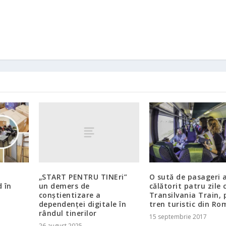
„START PENTRU TINEri”
O sută de pasageri 
un demers de
 în
călătorit patru zile 
conștientizare a
Transilvania Train, 
dependenței digitale în
tren turistic din Ro
rândul tinerilor
15 septembrie 2017
26 august 2025