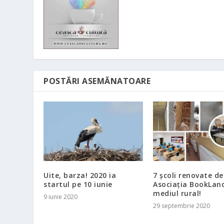
POSTĂRI ASEMĂNATOARE
Uite, barza! 2020 ia
7 școli renovate de
startul pe 10 iunie
Asociația BookLand
mediul rural!
9 iunie 2020
29 septembrie 2020