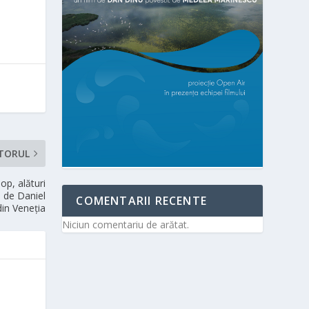
TORUL
op, alături
ă de Daniel
COMENTARII RECENTE
din Veneţia
Niciun comentariu de arătat.