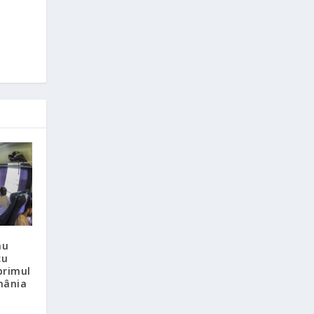
au
cu
primul
mânia