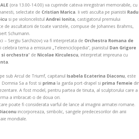
NALE
(ora 13.00-14.00) va cuprinde cateva inregistrari memorabile, cu
omanesti, selectate de
Cristian Marica
. Ii veti asculta pe pianistii
Radu
oicu
si pe violoncelistul
Andrei Ionita
, castigatorul premiului
ite de ascultatorii de toate varstele, compuse de Johannes Brahms,
obert Schumann.
ci – Sergiu Sarchizov) va fi interpretata de
Orchestra Romana de
si celebra tema a emisiunii „Teleenciclopedia”, pianistul
Dan Grigore
 si orchestra
” de
Nicolae Kirculescu
, interpretat impreuna cu
onta
.
pe sub Arcul de Triumf, capitanul
Isabela Ecaterina Diaconu
, este
0. Domnia Sa a fost si
prima
la garda port-drapel si
prima femeie
di
zentare. A fost model, pentru partea de tinuta, al sculptorului care a
forma a imbracat-o de doua ori.
are poate fi considerata varful de lance al imaginii armatei romane.
 Diaconu
incorporeaza, simbolic, sangele predecesorilor din anii
oaie mondiale.