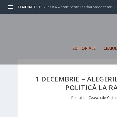
TENDINȚE:
BukFeszt4 – start pentru sărbătoarea teatrului
EDITORIALE
CEAIU
1 DECEMBRIE – ALEGER
POLITICĂ LA 
Postat de
Ceașca de Cultu