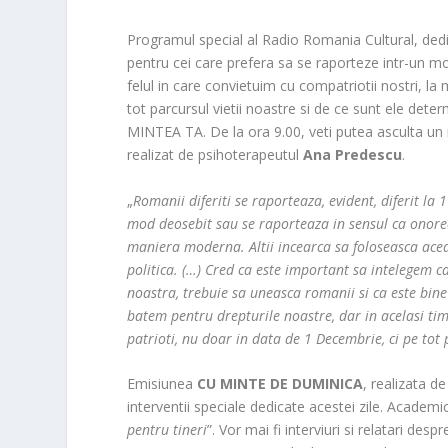
Programul special al Radio Romania Cultural, dedica
pentru cei care prefera sa se raporteze intr-un mod 
felul in care convietuim cu compatriotii nostri, la
tot parcursul vietii noastre si de ce sunt ele dete
MINTEA TA. De la ora 9.00, veti putea asculta un i
realizat de psihoterapeutul
Ana Predescu
.
„
Romanii diferiti se raporteaza, evident, diferit la
mod deosebit sau se raporteaza in sensul ca onorea
maniera moderna. Altii incearca sa foloseasca acea
politica. (…) Cred ca este important sa intelegem 
noastra, trebuie sa uneasca romanii si ca este bin
batem pentru drepturile noastre, dar in acelasi tim
patrioti, nu doar in data de 1 Decembrie, ci pe tot 
Emisiunea
CU MINTE DE DUMINICA
, realizata d
interventii speciale dedicate acestei zile. Academi
pentru tineri
”. Vor mai fi interviuri si relatari de