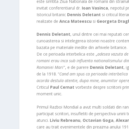
este simtita Ziua Nationala de romanii din straina
invitat conferentiarul dr.
Ioan Vasinca
, nepotul 
Istoricul britanic
Dennis Deletant
si criticul liter
realizate de
Anca Mateescu
si
Georgeta Dragh
Dennis Deletant
, unul dintre cei mai reputati ce
cunoasterea si intelegerea istoriei noastre contem
bazata pe materiale inedite din arhivele britanice.
De ce perioada interbelica este „
adesea vazuta de m
romani erau inca sub influenta nationalismului di
Romaniei Mari
", e de parere
Dennis Deletant
, i
de la 1918. “
Cand am spus ca perioada interbelica e
acorda destula atentie, dupa mine, anumitor opere l
Criticul
Paul Cernat
vorbeste despre scriitorii prins
moment unic.
Primul Razboi Mondial a avut multi soldati din rand
participat scriitori, insufletiti de perspectiva uni
atunci.
Liviu Rebreanu
,
Octavian Goga
,
Alexa
care au trait evenimentele din preajma anului 191