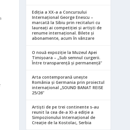
Ediția a XX-a a Concursului
Internațional George Enescu –
a
marcată la Sibiu prin recitaluri cu
laureați ai competiției și artiști de
renume internațional. Bilete și
abonamente, acum în vânzare
O nouă expoziție la Muzeul Apei
Timișoara – „Sub semnul curgerii.
Între transparență și permanență”
Arta contemporană unește
România și Germania prin proiectul
e
internațional „SOUND BANAT REISE
25/26”
Artiști de pe trei continente s-au
reunit la cea de-a XI-a ediție a
Simpozionului Internațional de
Creație de la Kostolac, Serbia