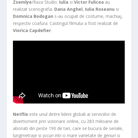
Zsemlye
/Raza Studio.
Iulia
si
Victor Fulicea
au
realizat scenografia.
Dana Anghel
,
Iulia Roseanu
si
Domnica Bodogan
s-au ocupat de costume, machiaj,
respectiv coafura. Castingul filmului a fost realizat de
Viorica Capdefier
.
Netflix
este unul dintre liderii globali ai serviciilor de
divertisment prin vizionare online, cu 283 milioane de
abonati din peste 190 de tari, care se bucura de seriale,
lungmetraje si jocuri intr-o mare varietate de genuri si