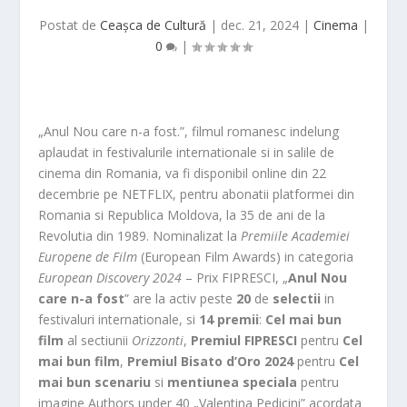
Postat de
Ceașca de Cultură
|
dec. 21, 2024
|
Cinema
|
0
|
„Anul Nou care n-a fost.”, filmul romanesc indelung
aplaudat in festivalurile internationale si in salile de
cinema din Romania, va fi disponibil online din 22
decembrie pe NETFLIX, pentru abonatii platformei din
Romania si Republica Moldova, la 35 de ani de la
Revolutia din 1989. Nominalizat la
Premiile Academiei
Europene de Film
(European Film Awards) in categoria
European Discovery 2024
– Prix FIPRESCI, „
Anul Nou
care n-a fost
” are la activ peste
20
de
selectii
in
festivaluri internationale, si
14 premii
:
Cel mai bun
film
al sectiunii
Orizzonti
,
Premiul FIPRESCI
pentru
Cel
mai bun film
,
Premiul Bisato d’Oro 2024
pentru
Cel
mai bun scenariu
si
mentiunea speciala
pentru
imagine Authors under 40 „Valentina Pedicini” acordata