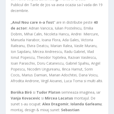
Publicul din Tarile de Jos va avea ocazia sa-l vada din 19
decembrie.
„
Anul Nou care n-a fost
” are in distributie peste
40
de actor
i: Adrian Vancica, Iulian Postelnicu, Emilia
Dobrin, Mihai Calin, Nicoleta Hancu, Andrei Miercure,
Manuela Harabor, Ioana Flora, Ada Gales, Victoria
Raileanu, Elvira Deatcu, Marian Ralea, Vasile Muraru,
Ion Sapdaru, Mircea Andreescu, Radu Gabriel, Vlad
Ionut Popescu, Theodor ?optelea, Razvan Vasilescu,
Ioan Paraschiv, Doru Catanescu, Gabriel Spahiu, Angel
Popescu, Nicodim Ungureanu, Ilinca Harnut, Sorin
Cocis, Marius Damian, Marian Adochitei, Dana Voicu,
Afrodita Androne, Virgil Aioanei, Luca Toma si multi altii.
Boróka Biró
si
Tudor Platon
semneaza imaginea, iar
Vanja Kovacevic
si
Mircea Lacatus
montajul. De
sunet s-au ocupat:
Alex Dragomir
,
Iolanda Garleanu
;
montaj, design & mixaj sunet:
Sebastian