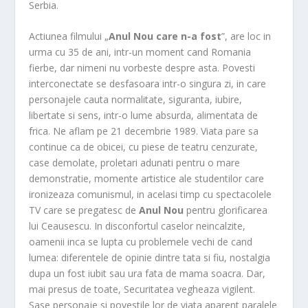
Serbia.
Actiunea filmului „
Anul Nou care n-a fost
”, are loc in
urma cu 35 de ani, intr-un moment cand Romania
fierbe, dar nimeni nu vorbeste despre asta. Povesti
interconectate se desfasoara intr-o singura zi, in care
personajele cauta normalitate, siguranta, iubire,
libertate si sens, intr-o lume absurda, alimentata de
frica. Ne aflam pe 21 decembrie 1989. Viata pare sa
continue ca de obicei, cu piese de teatru cenzurate,
case demolate, proletari adunati pentru o mare
demonstratie, momente artistice ale studentilor care
ironizeaza comunismul, in acelasi timp cu spectacolele
TV care se pregatesc de
Anul Nou
pentru glorificarea
lui Ceausescu. In disconfortul caselor neincalzite,
oamenii inca se lupta cu problemele vechi de cand
lumea: diferentele de opinie dintre tata si fiu, nostalgia
dupa un fost iubit sau ura fata de mama soacra. Dar,
mai presus de toate, Securitatea vegheaza vigilent.
Sase personaje si povestile lor de viata aparent paralele