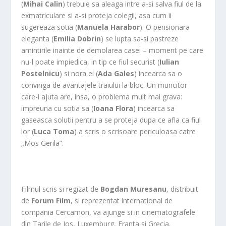
(
Mihai Calin
) trebuie sa aleaga intre a-si salva fiul de la
exmatriculare si a-si proteja colegii, asa cum ii
sugereaza sotia (
Manuela Harabor
). O pensionara
eleganta (
Emilia Dobrin
) se lupta sa-si pastreze
amintirile inainte de demolarea casei – moment pe care
nu-l poate impiedica, in tip ce fiul securist (
Iulian
Postelnicu
) si nora ei (
Ada Gales
) incearca sa o
convinga de avantajele traiului la bloc. Un muncitor
care-i ajuta are, insa, o problema mult mai grava:
impreuna cu sotia sa (
Ioana Flora
) incearca sa
gaseasca solutii pentru a se proteja dupa ce afla ca fiul
lor (
Luca Toma
) a scris o scrisoare periculoasa catre
„Mos Gerila”.
Filmul scris si regizat de
Bogdan Muresanu
, distribuit
de
Forum Film
, si reprezentat international de
compania Cercamon, va ajunge si in cinematografele
din Tarile de Jos, Luxemburg, Franta si Grecia.