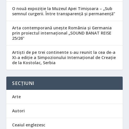
O nouă expoziție la Muzeul Apei Timișoara – „Sub
semnul curgerii. Între transparență și permanență”
Arta contemporană unește România și Germania
prin proiectul internațional „SOUND BANAT REISE
25/26”
Artiști de pe trei continente s-au reunit la cea de-a
XI-a ediție a Simpozionului Internațional de Creație
de la Kostolac, Serbia
SECȚIUNI
Arte
Autori
Ceaiul englezesc