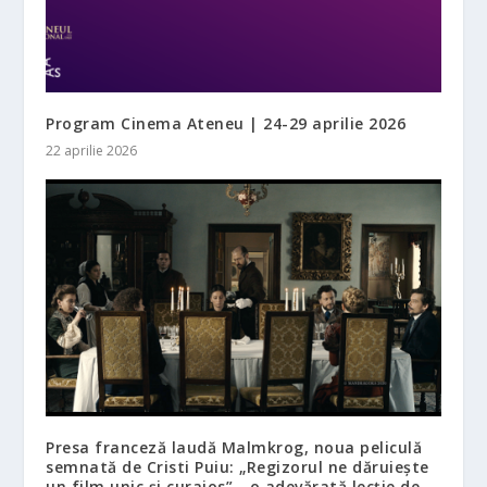
Program Cinema Ateneu | 24-29 aprilie 2026
22 aprilie 2026
Presa franceză laudă Malmkrog, noua peliculă
semnată de Cristi Puiu: „Regizorul ne dăruiește
un film unic și curajos”, „o adevărată lecție de