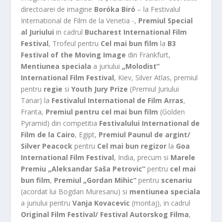
directoarei de imagine
Boróka Biró
– la Festivalul
International de Film de la Venetia -,
Premiul Special
al Juriului
in cadrul
Bucharest International Film
Festival
, Trofeul pentru
Cel mai bun film
la
B3
Festival of the Moving Image
din Frankfurt,
Mentiunea speciala
a juriului
„Molodist”
International Film Festival
, Kiev, Silver Atlas, premiul
pentru
regie
si
Youth Jury Prize
(Premiul Juriului
Tanar) la
Festivalul International de Film Arras
,
Franta,
Premiul pentru cel mai bun film
(Golden
Pyramid) din competitia
Festivalului International de
Film de la Cairo
, Egipt,
Premiul Paunul de argint/
Silver Peacock
pentru
Cel mai bun regizor
la
Goa
International Film Festival
, India, precum si
Marele
Premiu „Aleksandar Saša Petrovic”
pentru
cel mai
bun film
,
Premiul „Gordan Mihic”
pentru
scenariu
(acordat lui Bogdan Muresanu) si
mentiunea speciala
a juriului pentru
Vanja Kovacevic
(montaj), in cadrul
Original Film Festival/ Festival Autorskog Filma
,