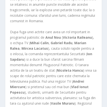
se intalnesc in anumite puncte invizibile ale acestei
tragicomedii, iar la explozia unei petarde toate duc la o
rezolutie comuna: sfarsitul unei lumi, caderea regimului
comunist in Romania.
Dupa fuga unei actrite care avea un rol important in
programul patriotic de
Anul Nou
(
Victoria Raileanu
),
o echipa TV (
Mihai Calin
,
Gabriel Radu
,
Marian
Ralea
,
Mircea Lacatus
), cauta solutii rapide pentru a
o inlocui, la comanda reprezentantului Securitatii (
Ion
Sapdaru
) si a duce la bun sfarsit sarcina filmarii
momentului denumit Plugusorul Patriotic. O tanara
actrita de la un teatru de stat (
Nicoleta Hancu
) vrea sa
scape de rolul patriotic pentru care este chemata la
televiziunea publica. Fiul unui regizor TV (
Andrei
Miercure
) si prietenul sau cel mai bun (
Vlad Ionut
Popescu
), studenti, urmariti de Securitate pentru
activitatea lor artistica subversiva, planuiesc sa fuga din
tara cu ajutorul unei rude (
Vasile Muraru
). Regizorul