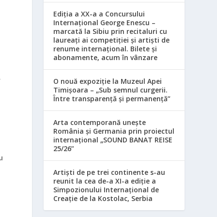
Ediția a XX-a a Concursului
Internațional George Enescu –
marcată la Sibiu prin recitaluri cu
laureați ai competiției și artiști de
renume internațional. Bilete și
abonamente, acum în vânzare
e
O nouă expoziție la Muzeul Apei
Timișoara – „Sub semnul curgerii.
Între transparență și permanență”
Arta contemporană unește
România și Germania prin proiectul
internațional „SOUND BANAT REISE
25/26”
u
Artiști de pe trei continente s-au
reunit la cea de-a XI-a ediție a
Simpozionului Internațional de
Creație de la Kostolac, Serbia