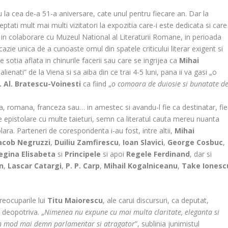
u la cea de-a 51-a aniversare, cate unul pentru fiecare an. Dar la
ptati mult mai multi vizitatori la expozitia care-i este dedicata si care
n colaborare cu Muzeul National al Literaturii Romane, in perioada
zie unica de a cunoaste omul din spatele criticului literar exigent si
 sotia aflata in chinurile facerii sau care se ingrijea ca
Mihai
lienati” de la Viena si sa aiba din ce trai 4-5 luni, pana ii va gasi „o
I. Al. Bratescu-Voinesti
ca fiind „
o comoara de duiosie si bunatate d
na, romana, franceza sau… in amestec si avandu-l fie ca destinatar, fie
ne epistolare cu multe taieturi, semn ca literatul cauta mereu nuanta
ara. Parteneri de corespondenta i-au fost, intre altii,
Mihai
acob Negruzzi
,
Duiliu Zamfirescu
,
Ioan Slavici
,
George Cosbuc
,
egina Elisabeta
si
Principele
si apoi
Regele Ferdinand
, dar si
n
,
Lascar Catargi
,
P. P. Carp
,
Mihail Kogalniceanu
,
Take Ionesc
reocuparile lui
Titu Maiorescu
, ale carui discursuri, ca deputat,
 deopotriva. „
Nimenea nu expune cu mai multa claritate, eleganta si
ca in mod mai demn parlamentar si atragator
”, sublinia junimistul