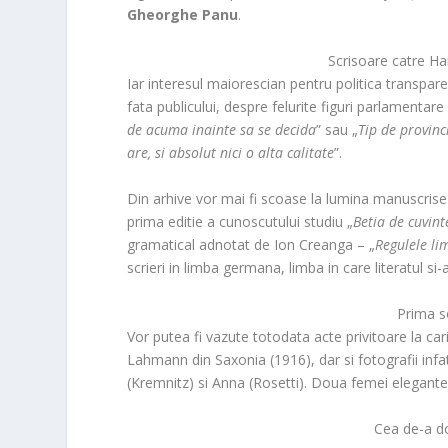
Gheorghe Panu
.
Scrisoare catre Ha
Iar interesul maiorescian pentru politica transpare 
fata publicului, despre felurite figuri parlamentare
de acuma inainte sa se decida
” sau „
Tip de provinc
are, si absolut nici o alta calitate
”.
Din arhive vor mai fi scoase la lumina manuscrise si
prima editie a cunoscutului studiu „
Betia de cuvint
gramatical adnotat de Ion Creanga – „
Regulele li
scrieri in limba germana, limba in care literatul si-
Prima s
Vor putea fi vazute totodata acte privitoare la car
Lahmann din Saxonia (1916), dar si fotografii infa
(Kremnitz) si Anna (Rosetti). Doua femei elegante,
Cea de-a do