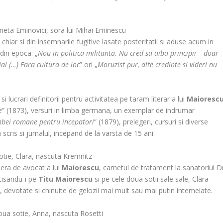
rieta Eminovici, sora lui Mihai Eminescu
chiar si din insemnarile fugitive lasate posteritatii si aduse acum in
 din epoca: „
Nou in politica militanta. Nu cred sa aiba principii – doar
ial (…) Fara cultura de loc
” ori „
Moruzist pur, alte credinte si videri nu
 lucrari definitorii pentru activitatea pe taram literar a lui
Maioresc
e
” (1873), versuri in limba germana, un exemplar de indrumar
mbei romane pentru incepatori
” (1879), prelegeri, cursuri si diverse
a scris si jurnalul, incepand de la varsta de 15 ani.
otie, Clara, nascuta Kremnitz
iera de avocat a lui
Maiorescu
, carnetul de tratament la sanatoriul Dr
tisandu-i pe
Titu Maiorescu
si pe cele doua sotii sale sale, Clara
 devotate si chinuite de gelozii mai mult sau mai putin intemeiate.
ua sotie, Anna, nascuta Rosetti