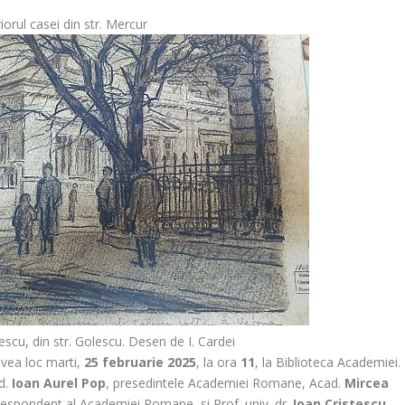
riorul casei din str. Mercur
escu, din str. Golescu. Desen de I. Cardei
avea loc marti,
25 februarie 2025
, la ora
11
, la Biblioteca Academiei.
d.
Ioan Aurel Pop
, presedintele Academiei Romane, Acad.
Mircea
espondent al Academiei Romane, si Prof. univ. dr.
Ioan Cristescu
,