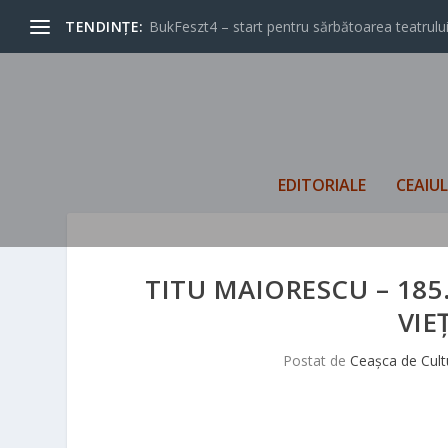
TENDINȚE:
BukFeszt4 – start pentru sărbătoarea teatrului
EDITORIALE
CEAIU
TITU MAIORESCU – 185
VIE
Postat de
Ceașca de Cult