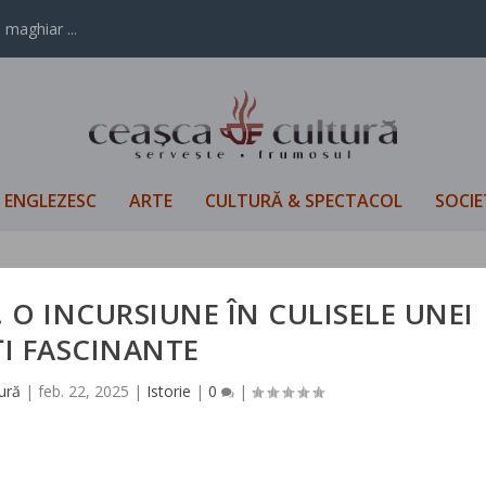
 maghiar ...
L ENGLEZESC
ARTE
CULTURĂ & SPECTACOL
SOCIE
. O INCURSIUNE ÎN CULISELE UNEI
ȚI FASCINANTE
ură
|
feb. 22, 2025
|
Istorie
|
0
|