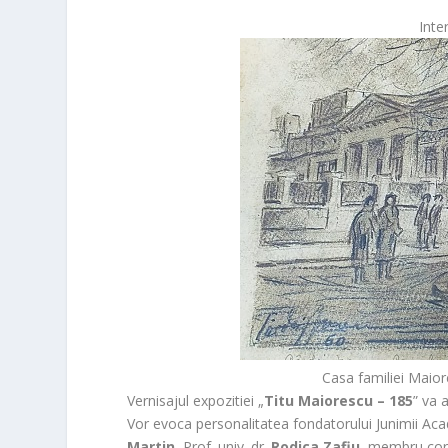
Inte
Casa familiei Maior
Vernisajul expozitiei „
Titu Maiorescu – 185
” va 
Vor evoca personalitatea fondatorului Junimii Aca
Martin
, Prof. univ. dr.
Rodica Zafiu
, membru cor