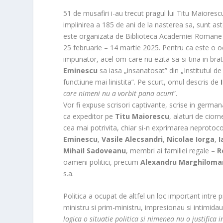
51 de musafiri i-au trecut pragul lui Titu Maioresc
implinirea a 185 de ani de la nasterea sa, sunt aste
este organizata de Biblioteca Academiei Romane i
25 februarie – 14 martie 2025. Pentru ca este o oca
impunator, acel om care nu ezita sa-si tina in brate
Eminescu
sa iasa „insanatosat” din „Institutul de a
functiune mai linistita”. Pe scurt, omul descris de
care nimeni nu a vorbit pana acum
”.
Vor fi expuse scrisori captivante, scrise in germa
ca expeditor pe
Titu Maiorescu
, alaturi de cior
cea mai potrivita, chiar si-n exprimarea neprotocol
Eminescu
,
Vasile Alecsandri
,
Nicolae Iorga
,
I
Mihail Sadoveanu
, membri ai familiei regale –
R
oameni politici, precum
Alexandru Marghiloma
s.a.
Politica a ocupat de altfel un loc important intre p
ministru si prim-ministru, impresionau si intimidau
logica o situatie politica si nimenea nu o justifi