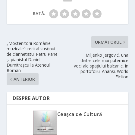
RATĂ:
URMĂTORUL
„Moștenitorii României
muzicale”: recital susținut
de clarinetistul Petru Pane
Miljenko Jergović, una
și pianistul Daniel
dintre cele mai puternice
Dumitrașcu la Ateneul
voci ale spațiului balcanic, în
Român
portofoliul Anansi. World
Fiction
ANTERIOR
DESPRE AUTOR
Ceașca de Cultură