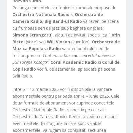
Razvan Suma
.
Pe langa concertele simfonice si camerale propuse de
Orchestra Nationala Radio
si
Orchestra de
Camera Radio
,
Big Band-ul Radio
va reveni pe scena
cu frumoase seri de jazz (sub bagheta dirijoarei
Simona Strungaru
), alaturi de invitati speciali ca
Florin
Ristei
(voce) sau
Will Vinson
(saxofon).
Orchestra de
Muzica Populara Radio
va oferi publicului seri de
folclor, precum
Cantam cu haz
sau
concertul aniversar
„Gheorghe Rosoga”
.
Corul Academic Radio
si
Corul de
Copii Radio
vor fi, de asemenea, aplaudate pe scena
Salii Radio.
Intre 5 – 12 martie 2025 vor fi disponibile la vanzare
abonamentele pentru perioada aprilie – iunie 2025. Cele
doua formule de abonament vor cuprinde concertele
Orchestrei Nationale Radio, respectiv pe cele ale
Orchestrei de Camera Radio. Pentru a vedea care sunt
evenimentele din stagiune la care sunt valabile
abonamentele, va rugam sa consultati sectiunea