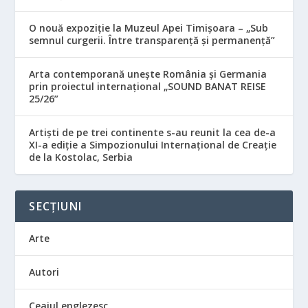
O nouă expoziție la Muzeul Apei Timișoara – „Sub
semnul curgerii. Între transparență și permanență”
Arta contemporană unește România și Germania
prin proiectul internațional „SOUND BANAT REISE
25/26”
Artiști de pe trei continente s-au reunit la cea de-a
XI-a ediție a Simpozionului Internațional de Creație
de la Kostolac, Serbia
SECȚIUNI
Arte
Autori
Ceaiul englezesc