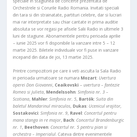
speciale in stagiunea de concerte prezentata de
Orchestrele si Corurile Radio Romania. Invitati speciali
din tara si din strainatate, partituri celebre, dar si lucrari
mai rar interpretate sau chiar cantate in prima auditie
absoluta se vor regasi pe afisele Salii Radio in ultimele 3
luni de stagiune. Abonamentele pentru perioada aprilie
– iunie 2025 vor fi disponibile la vanzare intre 5 – 12
martie 2025. Biletele individuale vor fi puse in vanzare
incepand din data de joi, 13 martie 2025.
Printre compozitorii pe care ii veti asculta la Sala Radio
in perioada urmatoare se numara
Mozart
:
Uvertura
operei Don Giovanni
,
Ceaikovski
–
uvertura – fantezie
Romeo si Julieta
,
Mendelssohn
:
Simfonia nr. 3 –
Scotiana
,
Mahler
:
Simfonia nr. 5
,
Bartók
:
Suita din
baletul Mandarinul miraculos
,
Dukas
:
Ucenicul vrajitor,
Sostakovici
:
Simfonia nr. 9
,
Ravel
:
Concertul pentru
mana stanga in re major
,
Bach
:
Concertul Brandenburgic
nr. 1
,
Beethoven
:
Concertul nr. 5 pentru pian si
orchestra – Imperialul
. Cateva dintre evenimentele