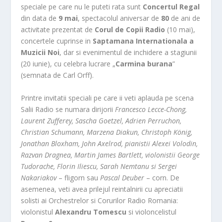
speciale pe care nu le puteti rata sunt
Concertul Regal
din data de
9 mai
, spectacolul aniversar de
80
de ani de
activitate prezentat de
Corul de Copii Radio
(10 mai),
concertele cuprinse in
Saptamana Internationala a
Muzicii Noi
, dar si evenimentul de inchidere a stagiunii
(20 iunie), cu celebra lucrare „
Carmina burana
”
(semnata de Carl Orff).
Printre invitatii speciali pe care ii veti aplauda pe scena
Salii Radio se numara dirijorii
Francesco Lecce-Chong,
Laurent Zufferey, Sascha Goetzel, Adrien Perruchon,
Christian Schumann, Marzena Diakun, Christoph König,
Jonathan Bloxham, John Axelrod, pianistii Alexei Volodin,
Razvan Dragnea, Martin James Bartlett, violonistii George
Tudorache, Florin Iliescu, Sarah Nemtanu si Sergei
Nakariakov
– fligorn sau
Pascal Deuber
– corn. De
asemenea, veti avea prilejul reintalnirii cu apreciatii
solisti ai Orchestrelor si Corurilor Radio Romania:
violonistul
Alexandru Tomescu
si violoncelistul