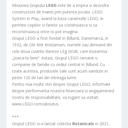
Misiunea Grupului
LEGO
este de a inspira si dezvolta
constructorii de maine prin puterea jocului. LEGO
System in Play, avand la baza caramizile LEGO, le
permite copiilor si fanilor sa construiasca si sa
reconstruiasca orice isi pot imagina.
Grupul LEGO a fost fondat in Billund, Danemarca, in
1932, de Ole Kirk Kristiansen, numele sau derivand din
cele doua cuvinte daneze LEg GOdt, care inseamna
„Joaca-te bine”. Astazi, Grupul LEGO ramane o
companie de familie cu sediul central in Billund. Cu
toate acestea, produsele sale sunt acum vandute in
peste 120 de tari din intreaga lume.
Pentru mai multe stiri despre Grupul LEGO, informatii
despre performanta noastra financiara si angajamentul
nostru de responsabilitate, va rugam sa vizitati
www.LEGO.com/aboutus.
***
Grupul LEGO si-a lansat colectia
Botanicals
in 2021,