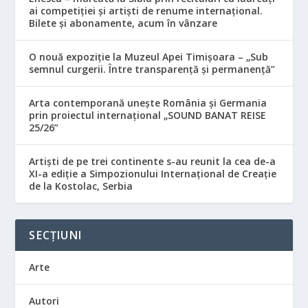
ai competiției și artiști de renume internațional.
Bilete și abonamente, acum în vânzare
O nouă expoziție la Muzeul Apei Timișoara – „Sub
semnul curgerii. Între transparență și permanență”
Arta contemporană unește România și Germania
prin proiectul internațional „SOUND BANAT REISE
25/26”
Artiști de pe trei continente s-au reunit la cea de-a
XI-a ediție a Simpozionului Internațional de Creație
de la Kostolac, Serbia
SECȚIUNI
Arte
Autori