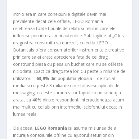
Intr-o era in care conexiunile digitale devin mai
prevalente decat cele offline, LEGO Romania
celebreaza toate tipurile de relatii si felul in care ele
infloresc prin interactiuni autentice. Sub tagline-ul „Ofera
dragostea construita sa dureze”, colectia LEGO
Botanicals ofera consumatorilor instrumentele creative
prin care sa-si arate aprecierea fata de cei dragi,
construind piesa cu piesa un buchet care nu se ofileste
niciodata. Exact ca dragostea lor. Cu peste 5 miliarde de
utilizatori –
63,9%
din populatia globala – de social
media si cu peste 3 miliarde care folosesc aplicatii de
messaging, nu este surprinzator faptul ca un sondaj a
aratat ca
40%
dintre respondenti interactioneaza acum
mai mult cu ceilalti prin intermediul telefonului decat in
lumea reala.
De aceea,
LEGO Romania
isi asuma misiunea de a
incuraja conexiunile offline cu ajutorul seturilor din