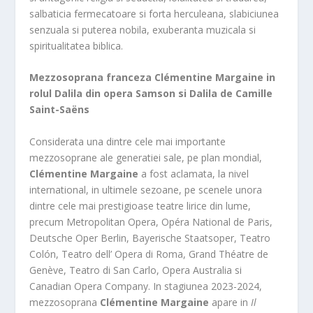
salbaticia fermecatoare si forta herculeana, slabiciunea
senzuala si puterea nobila, exuberanta muzicala si
spiritualitatea biblica.
Mezzosoprana franceza Clémentine Margaine in
rolul Dalila din opera Samson si Dalila de Camille
Saint-Saëns
Considerata una dintre cele mai importante
mezzosoprane ale generatiei sale, pe plan mondial,
Clémentine Margaine
a fost aclamata, la nivel
international, in ultimele sezoane, pe scenele unora
dintre cele mai prestigioase teatre lirice din lume,
precum Metropolitan Opera, Opéra National de Paris,
Deutsche Oper Berlin, Bayerische Staatsoper, Teatro
Colón, Teatro dell’ Opera di Roma, Grand Théatre de
Genève, Teatro di San Carlo, Opera Australia si
Canadian Opera Company. In stagiunea 2023-2024,
mezzosoprana
Clémentine Margaine
apare in
Il