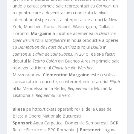
unde a cantat primele sale reprezentatii cu
Carmen
, un
rol pentru care a devenit acum cunoscuta la nivel
international si pe care l-a interpretat de atunci la New
York, München, Roma, Napoli, Washington, Dallas si
Toronto.
Margaine
a jucat de asemenea la
Deutsche
Oper Berlin
rolul
Marguerite
in noua productie a operei
La Damnation de Faust de Berlioz
si rolul
Dalila
in
Samson si Dalila de Saint-Saëns
. In 2015, ea si-a facut
debutul la
Teatro Colón
din Buenos Aires in primele sale
reprezentatii in rolul
Charlotte
din
Werther
.
Mezzosoprana
Clémentine Margaine
este o solista
consacrata in concerte, cu interpretari in oratoriul
Elijah
al lui Mendelssohn la Berlin,
Requiemul
lui Mozart la
Lisabona si
Requiemul
lui Verdi.
Bilete
pe http://tickets.operanb.ro/ si de la Casa de
Bilete a Operei Nationale Bucuresti.
Sponsori
: Aqua Carpatica, Domeniile Samburesti, BCR,
Retele Electrice si PPC Romania. |
Parteneri
: Laguna,