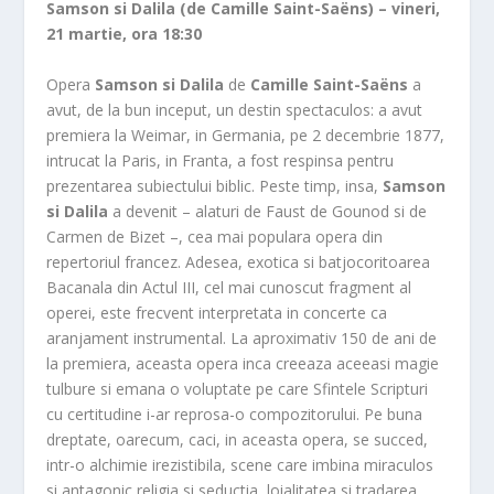
Samson si Dalila (de Camille Saint-Saëns) – vineri,
21 martie, ora 18:30
Opera
Samson si Dalila
de
Camille Saint-Saëns
a
avut, de la bun inceput, un destin spectaculos: a avut
premiera la Weimar, in Germania, pe 2 decembrie 1877,
intrucat la Paris, in Franta, a fost respinsa pentru
prezentarea subiectului biblic. Peste timp, insa,
Samson
si Dalila
a devenit – alaturi de Faust de Gounod si de
Carmen de Bizet –, cea mai populara opera din
repertoriul francez. Adesea, exotica si batjocoritoarea
Bacanala din Actul III, cel mai cunoscut fragment al
operei, este frecvent interpretata in concerte ca
aranjament instrumental. La aproximativ 150 de ani de
la premiera, aceasta opera inca creeaza aceeasi magie
tulbure si emana o voluptate pe care Sfintele Scripturi
cu certitudine i-ar reprosa-o compozitorului. Pe buna
dreptate, oarecum, caci, in aceasta opera, se succed,
intr-o alchimie irezistibila, scene care imbina miraculos
si antagonic religia si seductia, loialitatea si tradarea,