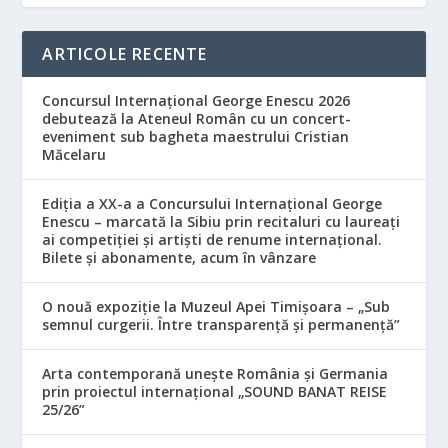
ARTICOLE RECENTE
Concursul Internațional George Enescu 2026
debutează la Ateneul Român cu un concert-
eveniment sub bagheta maestrului Cristian
Măcelaru
Ediția a XX-a a Concursului Internațional George
Enescu – marcată la Sibiu prin recitaluri cu laureați
ai competiției și artiști de renume internațional.
Bilete și abonamente, acum în vânzare
O nouă expoziție la Muzeul Apei Timișoara – „Sub
semnul curgerii. Între transparență și permanență”
Arta contemporană unește România și Germania
prin proiectul internațional „SOUND BANAT REISE
25/26”