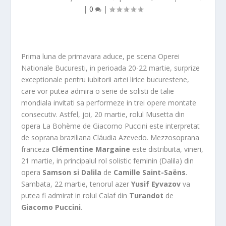
|
0
|
Prima luna de primavara aduce, pe scena Operei
Nationale Bucuresti, in perioada 20-22 martie, surprize
exceptionale pentru iubitorii artei lirice bucurestene,
care vor putea admira o serie de solisti de talie
mondiala invitati sa performeze in trei opere montate
consecutiv. Astfel, joi, 20 martie, rolul Musetta din
opera La Bohème de Giacomo Puccini este interpretat
de soprana braziliana Cláudia Azevedo. Mezzosoprana
franceza
Clémentine Margaine
este distribuita, vineri,
21 martie, in principalul rol solistic feminin (Dalila) din
opera
Samson si Dalila
de
Camille Saint-Saëns
.
Sambata, 22 martie, tenorul azer
Yusif Eyvazov
va
putea fi admirat in rolul Calaf din
Turandot
de
Giacomo Puccini
.