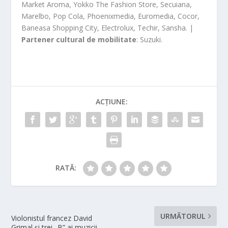
Market Aroma, Yokko The Fashion Store, Secuiana,
Marelbo, Pop Cola, Phoenixmedia, Euromedia, Cocor,
Baneasa Shopping City, Electrolux, Techir, Sansha. |
Partener cultural de mobilitate
: Suzuki.
ACȚIUNE:
RATĂ:
URMĂTORUL
Violonistul francez David
Grimal și trei „B” ai muzicii