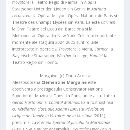
trovatore
la Teatro Regio di Parma, in
Aida
la
Staatsoper Unter den Linden din Berlin, in
Adriana
Lecouvreur
la Opéra de Lyon, Opéra National de Paris si
Théatre des Champs-Élysées din Paris. Ea este
Carmen
la Gran Teatre del Liceu din Barcelona si la
Metropolitan Opera din New York. Cele mai importante
momente ale stagiunii 2024-2025 sunt rolurile
interpretate in operele
Il Trovatore
la Viena,
Carmen
la
Bayerische Staatsoper,
Werther
la Liege,
Hamlet
la
Teatro Regio din Torino.
Margaine (c) Dario Acosta
Mezzosoprana
Clémentine Margaine
este
absolventa a prestigiosului Conservator National
Superior de Muzica si Dans din Paris, unde a studiat cu
Gerda Hartmann
si
Chantal Mathias
. Ea a fost distinsa
cu
Révélation classique Adami
(2009) si
Révélation
lyrique de l’année la Victoires de la Musique
(2011),
precum si cu
Premiul Special al Juriului la Marmande
(2010). S-a alaturat ansamblului
Deutsche Oper Berlin
,