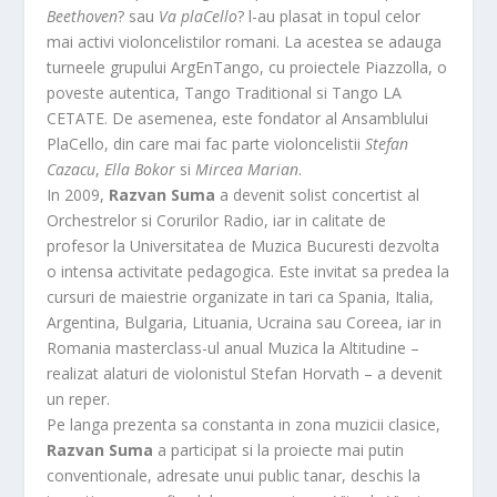
Beethoven
? sau
Va plaCello
? l-au plasat in topul celor
mai activi violoncelistilor romani. La acestea se adauga
turneele grupului ArgEnTango, cu proiectele Piazzolla, o
poveste autentica, Tango Traditional si Tango LA
CETATE. De asemenea, este fondator al Ansamblului
PlaCello, din care mai fac parte violoncelistii
Stefan
Cazacu
,
Ella Bokor
si
Mircea Marian
.
In 2009,
Razvan Suma
a devenit solist concertist al
Orchestrelor si Corurilor Radio, iar in calitate de
profesor la Universitatea de Muzica Bucuresti dezvolta
o intensa activitate pedagogica. Este invitat sa predea la
cursuri de maiestrie organizate in tari ca Spania, Italia,
Argentina, Bulgaria, Lituania, Ucraina sau Coreea, iar in
Romania masterclass-ul anual Muzica la Altitudine –
realizat alaturi de violonistul Stefan Horvath – a devenit
un reper.
Pe langa prezenta sa constanta in zona muzicii clasice,
Razvan Suma
a participat si la proiecte mai putin
conventionale, adresate unui public tanar, deschis la