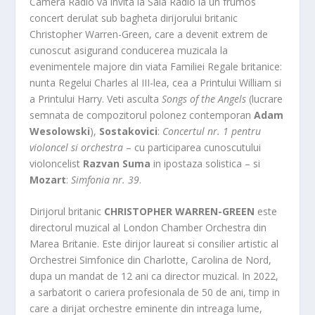
Camera Radio va invita la Sala Radio la un frumos
concert derulat sub bagheta dirijorului britanic
Christopher Warren-Green, care a devenit extrem de
cunoscut asigurand conducerea muzicala la
evenimentele majore din viata Familiei Regale britanice:
nunta Regelui Charles al III-lea, cea a Printului William si
a Printului Harry. Veti asculta
Songs of the Angels
(lucrare
semnata de compozitorul polonez contemporan
Adam
Wesolowski
),
Sostakovici
:
Concertul nr. 1 pentru
violoncel si orchestra
– cu participarea cunoscutului
violoncelist
Razvan Suma
in ipostaza solistica – si
Mozart
:
Simfonia nr. 39
.
Dirijorul britanic
CHRISTOPHER WARREN-GREEN
este
directorul muzical al London Chamber Orchestra din
Marea Britanie. Este dirijor laureat si consilier artistic al
Orchestrei Simfonice din Charlotte, Carolina de Nord,
dupa un mandat de 12 ani ca director muzical. In 2022,
a sarbatorit o cariera profesionala de 50 de ani, timp in
care a dirijat orchestre eminente din intreaga lume,