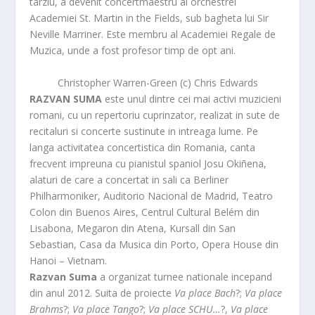
tarziu, a devenit concertmaestru al orchestrei
Academiei St. Martin in the Fields, sub bagheta lui Sir
Neville Marriner. Este membru al Academiei Regale de
Muzica, unde a fost profesor timp de opt ani.
Christopher Warren-Green (c) Chris Edwards
RAZVAN SUMA
este unul dintre cei mai activi muzicieni
romani, cu un repertoriu cuprinzator, realizat in sute de
recitaluri si concerte sustinute in intreaga lume. Pe
langa activitatea concertistica din Romania, canta
frecvent impreuna cu pianistul spaniol Josu Okiñena,
alaturi de care a concertat in sali ca Berliner
Philharmoniker, Auditorio Nacional de Madrid, Teatro
Colon din Buenos Aires, Centrul Cultural Belém din
Lisabona, Megaron din Atena, Kursall din San
Sebastian, Casa da Musica din Porto, Opera House din
Hanoi – Vietnam.
Razvan Suma
a organizat turnee nationale incepand
din anul 2012. Suita de proiecte
Va place Bach
?;
Va place
Brahms
?;
Va place Tango
?;
Va place SCHU…
?,
Va place