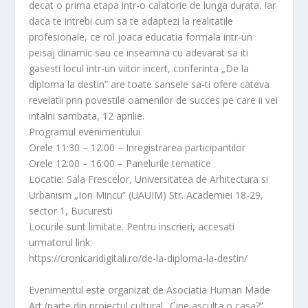
decat o prima etapa intr-o calatorie de lunga durata. Iar
daca te intrebi cum sa te adaptezi la realitatile
profesionale, ce rol joaca educatia formala intr-un
peisaj dinamic sau ce inseamna cu adevarat sa iti
gasesti locul intr-un viitor incert, conferinta „De la
diploma la destin” are toate sansele sa-ti ofere cateva
revelatii prin povestile oamenilor de succes pe care ii vei
intalni sambata, 12 aprilie.
Programul evenimentului
Orele 11:30 – 12:00 – Inregistrarea participantilor
Orele 12:00 – 16:00 – Panelurile tematice
Locatie: Sala Frescelor, Universitatea de Arhitectura si
Urbanism „Ion Mincu” (UAUIM) Str. Academiei 18-29,
sector 1, Bucuresti
Locurile sunt limitate. Pentru inscrieri, accesati
urmatorul link:
https://cronicaridigitali.ro/de-la-diploma-la-destin/
Evenimentul este organizat de Asociatia Human Made
Art (parte din proiectul cultural „Cine asculta o casa?”