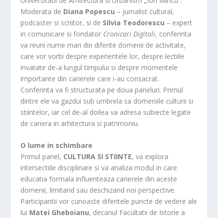
Universitatii de Arhitectura si Urbanism „Ion Mincu”.
Moderata de
Diana Popescu
– jurnalist cultural,
podcaster si scriitor, si de
Silvia Teodorescu
– expert
in comunicare si fondator
Cronicari Digitali
, conferinta
va reuni nume mari din diferite domenii de activitate,
care vor vorbi despre experientele lor, despre lectiile
invatate de-a lungul timpului si despre momentele
importante din carierele care i-au consacrat.
Conferinta va fi structurata pe doua paneluri. Primul
dintre ele va gazdui sub umbrela sa domeniile culturii si
stiintelor, iar cel de-al doilea va adresa subiecte legate
de cariera in arhitectura si patrimoniu.
O lume in schimbare
Primul panel,
CULTURA SI STIINTE
, va explora
intersectiile disciplinare si va analiza modul in care
educatia formala influenteaza carierele din aceste
domenii, limitand sau deschizand noi perspective.
Participantii vor cunoaste diferitele puncte de vedere ale
lui
Matei Gheboianu
, decanul Facultatii de Istorie a