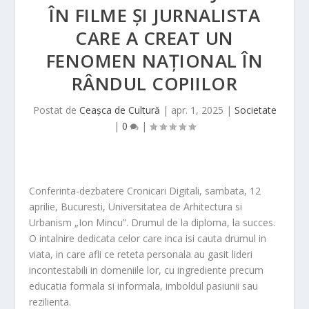
ÎN FILME ȘI JURNALISTA
CARE A CREAT UN
FENOMEN NAȚIONAL ÎN
RÂNDUL COPIILOR
Postat de
Ceașca de Cultură
|
apr. 1, 2025
|
Societate
|
0
|
Conferinta-dezbatere Cronicari Digitali, sambata, 12
aprilie, Bucuresti, Universitatea de Arhitectura si
Urbanism „Ion Mincu”. Drumul de la diploma, la succes.
O intalnire dedicata celor care inca isi cauta drumul in
viata, in care afli ce reteta personala au gasit lideri
incontestabili in domeniile lor, cu ingrediente precum
educatia formala si informala, imboldul pasiunii sau
rezilienta.