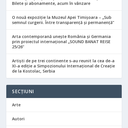
Bilete și abonamente, acum în vânzare
O nouă expoziție la Muzeul Apei Timișoara – „Sub
semnul curgerii. Între transparență și permanență”
Arta contemporană unește România și Germania
prin proiectul internațional „SOUND BANAT REISE
25/26”
Artiști de pe trei continente s-au reunit la cea de-a
XI-a ediție a Simpozionului Internațional de Creație
de la Kostolac, Serbia
SECȚIUNI
Arte
Autori