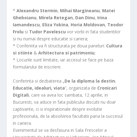
*
Alexandru Stermin
,
Mihai Margineanu
,
Matei
Gheboianu
,
Mirela Retegan
,
Dan Dinu
,
Irina
Iamandescu
,
Eliza Yokina
,
Horia Moldovan
,
Teodor
Frolu
si
Tudor Pavelescu
vor vorbi in fata studentilor
si nu numai despre educatie si cariera;
* Conferinta va fi structurata pe doua paneluri:
Cultura
si stiinte
&
Arhitectura si patrimoniu
;
* Locurile sunt limitate, iar accesul se face pe baza
formularului de inscriere.
Conferinta si dezbaterea „
De la diploma la destin.
Educatie, idealuri, viata
”, organizata de
Cronicari
Digitali
, care va avea loc sambata, 12 aprilie, in
Bucuresti, va aduce in fata publicului discutii nu doar
captivante, ci si inspirationale despre evolutie
profesionala, de la absolvirea facultatii pana la succesul
in cariera.
Evenimentul se va desfasura in Sala Frescelor a