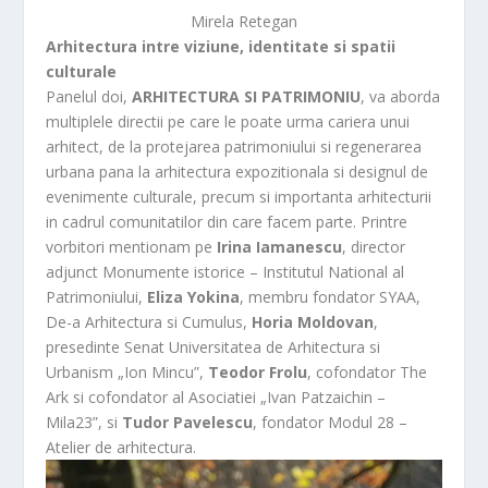
Mirela Retegan
Arhitectura intre viziune, identitate si spatii
culturale
Panelul doi,
ARHITECTURA SI PATRIMONIU
, va aborda
multiplele directii pe care le poate urma cariera unui
arhitect, de la protejarea patrimoniului si regenerarea
urbana pana la arhitectura expozitionala si designul de
evenimente culturale, precum si importanta arhitecturii
in cadrul comunitatilor din care facem parte. Printre
vorbitori mentionam pe
Irina Iamanescu
, director
adjunct Monumente istorice – Institutul National al
Patrimoniului,
Eliza Yokina
, membru fondator SYAA,
De-a Arhitectura si Cumulus,
Horia Moldovan
,
presedinte Senat Universitatea de Arhitectura si
Urbanism „Ion Mincu”,
Teodor Frolu
, cofondator The
Ark si cofondator al Asociatiei „Ivan Patzaichin –
Mila23”, si
Tudor Pavelescu
, fondator Modul 28 –
Atelier de arhitectura.