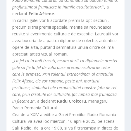
Radio Romania Cultural! Sa continuati sa aduceti lumina,
profunzime si frumusete in inimile ascultatorilor!
”, a
declarat
Felix Aftene
.
In cadrul galei vor fi acordate premii la opt sectiuni,
precum si trei premii speciale, menite sa recunoasca
reusite si evenimente culturale de exceptie. Laureatii vor
avea bucuria de a pastra diplome de colectie, autentice
opere de arta, purtand semnatura unuia dintre cei mai
apreciati artisti vizuali romani.
„
La fel ca in anii trecuti, ne-am dorit ca diplomele acestei
gale sa fie la fel de valoroase precum realizarile celor
care le primesc. Prin talentul extraordinar al artistului
Felix Aftene, ele vor ramane, peste ani, marturii
pretioase, simboluri ale recunostintei noastre fata de cei
care, prin creatiile lor culturale, fac lumea mai frumoasa
in fiecare zi
”, a declarat
Radu Croitoru
, managerul
Radio Romania Cultural.
Cea de-a XXIV-a editie a Galei Premiilor Radio Romania
Cultural va avea loc miercuri, 16 aprilie 2025, pe scena
Salii Radio, de la ora 19:00, si va fi transmisa in direct de