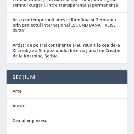
semnul curgerii. Între transparență și permanență”
Arta contemporană unește România și Germania
prin proiectul internațional „SOUND BANAT REISE
25/26”
Artiști de pe trei continente s-au reunit la cea de-a
XI-a ediție a Simpozionului Internațional de Creație
de la Kostolac, Serbia
SECȚIUNI
Arte
Autori
Ceaiul englezesc