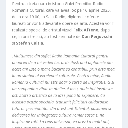
Pentru a treia oara in istoria Galei Premiilor Radio
Romania Cultural, care va avea loc pe 16 aprilie 2025,
de la ora 19.00, la Sala Radio, diplomele oferite
laureatilor vor fi adevarate opere de arta. Acestea vor fi
realizate special de artistul vizual
Felix Aftene
, dupa
ce, in anii trecuti, au fost semnate de
Dan Perjovschi
si
Stefan Caltia
.
„Multumesc din suflet Radio Romania Cultural pentru
onoarea de a-mi vedea lucrarile ilustrand diplomele din
acest an! Este o mare bucurie sa contribui, prin arta mea,
la un simbol al excelentei culturale. Pentru mine, Radio
Romania Cultural nu este doar o sursa de inspiratie, ci si
un companion zilnic in atelierul meu, unde imi insoteste
activitatea artistica de la idee pana la expunere. Cu
aceasta ocazie speciala, transmit felicitari calduroase
tuturor premiantilor din acest an! Talentul, pasiunea si
dedicarea lor imbogatesc cultura romaneasca si ne
inspira pe toti. La ceas aniversar, va urez La multi ani,