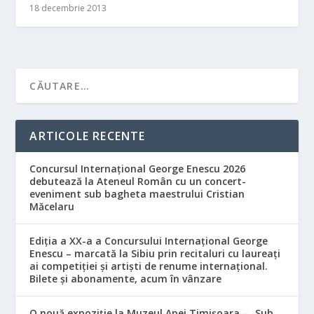
18 decembrie 2013
ARTICOLE RECENTE
Concursul Internațional George Enescu 2026
debutează la Ateneul Român cu un concert-
eveniment sub bagheta maestrului Cristian
Măcelaru
Ediția a XX-a a Concursului Internațional George
Enescu – marcată la Sibiu prin recitaluri cu laureați
ai competiției și artiști de renume internațional.
Bilete și abonamente, acum în vânzare
O nouă expoziție la Muzeul Apei Timișoara – „Sub